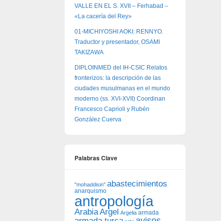
VALLE EN EL S. XVII – Ferhabad –
«La cacería del Rey»
01-MICHIYOSHI AOKI: RENNYO.
Traductor y presentador, OSAMI
TAKIZAWA
DIPLOINMED del IH-CSIC Relatos
fronterizos: la descripción de las
ciudades musulmanas en el mundo
moderno (ss. XVI-XVII) Coordinan
Francesco Caprioli y Rubén
González Cuerva
Palabras Clave
abastecimientos
"mohaddisin"
anarquismo
antropología
Arabia
Argel
armada
Argelia
avisos
armada turca