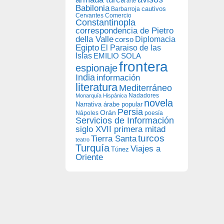
arte
Babilonia
Barbarroja
cautivos
Cervantes
Comercio
Constantinopla
correspondencia de Pietro
della Valle
Diplomacia
corso
Egipto
El Paraiso de las
Islas
EMILIO SOLA
frontera
espionaje
India
información
literatura
Mediterráneo
Nadadores
Monarquía Hispánica
novela
Narrativa árabe popular
Persia
Orán
Nápoles
poesía
Servicios de Información
siglo XVII primera mitad
turcos
Tierra Santa
teatro
Turquía
Viajes a
Túnez
Oriente