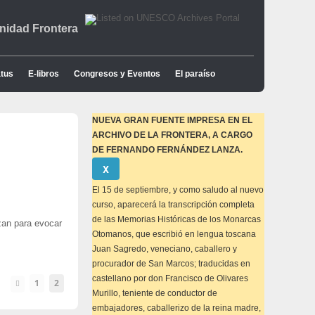
idad Frontera
tus
E-libros
Congresos y Eventos
El paraíso
NUEVA GRAN FUENTE IMPRESA EN EL
ARCHIVO DE LA FRONTERA, A CARGO
DE FERNANDO FERNÁNDEZ LANZA.
Descartar
Χ
este
aviso
El 15 de septiembre, y como saludo al nuevo
curso, aparecerá la transcripción completa
de las Memorias Históricas de los Monarcas
azan para evocar
Otomanos, que escribió en lengua toscana
Juan Sagredo, veneciano, caballero y
procurador de San Marcos; traducidas en
castellano por don Francisco de Olivares
1
2
Murillo, teniente de conductor de
embajadores, caballerizo de la reina madre,