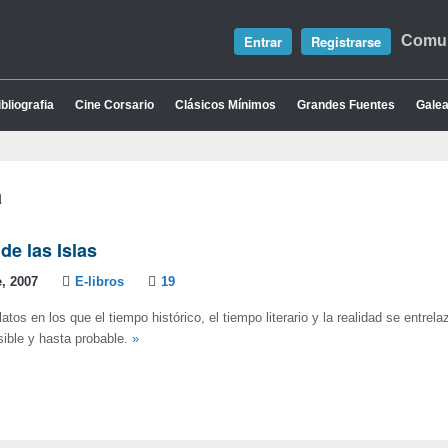
Entrar
Registrarse
Comun
bliografia
Cine Corsario
Clásicos Mínimos
Grandes Fuentes
Galea
a
de las Islas
, 2007
E-libros
19
atos en los que el tiempo histórico, el tiempo literario y la realidad se entrel
ible y hasta probable.
»