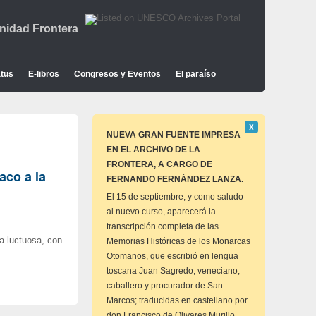
idad Frontera
tus
E-libros
Congresos y Eventos
El paraíso
Descartar
Χ
este
NUEVA GRAN FUENTE IMPRESA
aviso
EN EL ARCHIVO DE LA
FRONTERA, A CARGO DE
aco a la
FERNANDO FERNÁNDEZ LANZA.
El 15 de septiembre, y como saludo
al nuevo curso, aparecerá la
transcripción completa de las
ia luctuosa, con
Memorias Históricas de los Monarcas
Otomanos, que escribió en lengua
toscana Juan Sagredo, veneciano,
caballero y procurador de San
Marcos; traducidas en castellano por
don Francisco de Olivares Murillo,