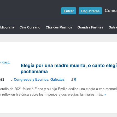
Entrar
Registrarse
Comun
bliografia
Cine Corsario
Clásicos Mínimos
Grandes Fuentes
Galea
Elegía por una madre muerta, o canto elegí
pachamama
021
Congresos y Eventos
,
Galeatus
0
l otoño de 2021 falleció Elena y su hijo Emilio dedica una elegía a esa memor
 reflexión histórica sobre los imperios y dos elegías familiares más.
»