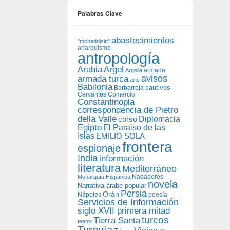
Palabras Clave
abastecimientos
"mohaddisin"
anarquismo
antropología
Arabia
Argel
armada
Argelia
avisos
armada turca
arte
Babilonia
Barbarroja
cautivos
Cervantes
Comercio
Constantinopla
correspondencia de Pietro
della Valle
Diplomacia
corso
Egipto
El Paraiso de las
Islas
EMILIO SOLA
frontera
espionaje
India
información
literatura
Mediterráneo
Nadadores
Monarquía Hispánica
novela
Narrativa árabe popular
Persia
Orán
Nápoles
poesía
Servicios de Información
siglo XVII primera mitad
turcos
Tierra Santa
teatro
Turquía