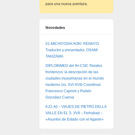
para una nueva aventura.
Novedades
01-MICHIYOSHI AOKI: RENNYO.
Traductor y presentador, OSAMI
TAKIZAWA
DIPLOINMED del IH-CSIC Relatos
fronterizos: la descripción de las
ciudades musulmanas en el mundo
moderno (ss. XVI-XVII) Coordinan
Francesco Caprioli y Rubén
González Cuerva
II.22.40 – VIAJES DE PIETRO DELLA
VALLE EN EL S. XVII – Ferhabad –
«Asuntos de Estado con el Agamir»