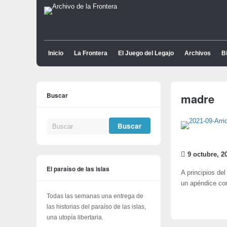
Inicio
La Frontera
El Juego del Legajo
Archivos
Bi
Buscar
madre
9 octubre, 2
El paraíso de las islas
A principios de
un apéndice con
Todas las semanas una entrega de
las historias del paraíso de las islas,
una utopía libertaria.