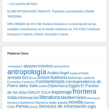
– «La cacería del Rey»
01-MICHIYOSHI AOKI: RENNYO. Traductor y presentador, OSAMI
TAKIZAWA
DIPLOINMED del IH-CSIC Relatos fronterizos: la descripción de las
ciudades musulmanas en el mundo moderno (ss. XVI-XVII) Coordinan
Francesco Caprioli y Rubén González Cuerva
Palabras Clave
abastecimientos
anarquismo
"mohaddisin"
antropología
Arabia
Argel
armada
Argelia
avisos
armada turca
Babilonia
Barbarroja
cautivos
arte
Constantinopla
correspondencia de
Cervantes
Comercio
Egipto
Pietro della Valle
Diplomacia
corso
El Paraiso
frontera
espionaje
de las Islas
EMILIO SOLA
literatura
India
Mediterráneo
información
Monarquía
novela
Narrativa árabe popular
Nadadores
Nápoles
Hispánica
Persia
Servicios de Información
siglo
Orán
poesía