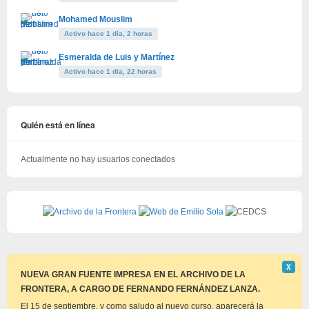
Mohamed Mouslim
Activo hace 1 dia, 2 horas
Esmeralda de Luis y Martínez
Activo hace 1 dia, 22 horas
Quién está en línea
Actualmente no hay usuarios conectados
Descar
Χ
este
NUEVA GRAN FUENTE IMPRESA EN EL ARCHIVO DE LA
aviso
FRONTERA, A CARGO DE FERNANDO FERNÁNDEZ LANZA.
El 15 de septiembre, y como saludo al nuevo curso, aparecerá la