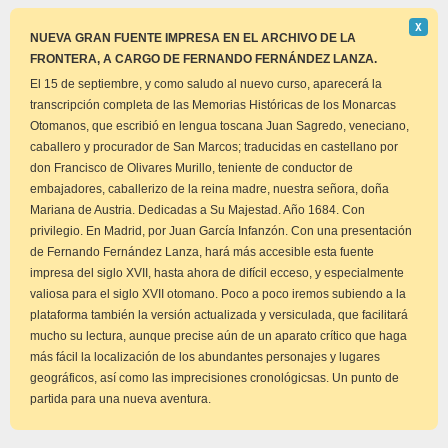
Descar
Χ
este
NUEVA GRAN FUENTE IMPRESA EN EL ARCHIVO DE LA
aviso
FRONTERA, A CARGO DE FERNANDO FERNÁNDEZ LANZA.
El 15 de septiembre, y como saludo al nuevo curso, aparecerá la
transcripción completa de las Memorias Históricas de los Monarcas
Otomanos, que escribió en lengua toscana Juan Sagredo, veneciano,
caballero y procurador de San Marcos; traducidas en castellano por
don Francisco de Olivares Murillo, teniente de conductor de
embajadores, caballerizo de la reina madre, nuestra señora, doña
Mariana de Austria. Dedicadas a Su Majestad. Año 1684. Con
privilegio. En Madrid, por Juan García Infanzón. Con una presentación
de Fernando Fernández Lanza, hará más accesible esta fuente
impresa del siglo XVII, hasta ahora de difícil ecceso, y especialmente
valiosa para el siglo XVII otomano. Poco a poco iremos subiendo a la
plataforma también la versión actualizada y versiculada, que facilitará
mucho su lectura, aunque precise aún de un aparato crítico que haga
más fácil la localización de los abundantes personajes y lugares
geográficos, así como las imprecisiones cronológicsas. Un punto de
partida para una nueva aventura.