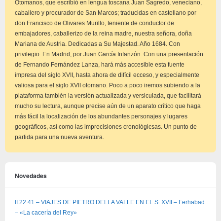
Otomanos, que escribió en lengua toscana Juan Sagredo, veneciano,
caballero y procurador de San Marcos; traducidas en castellano por
don Francisco de Olivares Murillo, teniente de conductor de
embajadores, caballerizo de la reina madre, nuestra señora, doña
Mariana de Austria. Dedicadas a Su Majestad. Año 1684. Con
privilegio. En Madrid, por Juan García Infanzón. Con una presentación
de Fernando Fernández Lanza, hará más accesible esta fuente
impresa del siglo XVII, hasta ahora de difícil ecceso, y especialmente
valiosa para el siglo XVII otomano. Poco a poco iremos subiendo a la
plataforma también la versión actualizada y versiculada, que facilitará
mucho su lectura, aunque precise aún de un aparato crítico que haga
más fácil la localización de los abundantes personajes y lugares
geográficos, así como las imprecisiones cronológicsas. Un punto de
partida para una nueva aventura.
Novedades
II.22.41 – VIAJES DE PIETRO DELLA VALLE EN EL S. XVII – Ferhabad
– «La cacería del Rey»