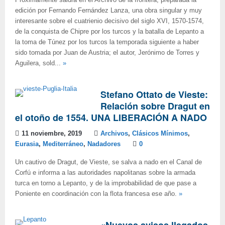
Próximamente saldrá en el Archivo de la frontera, preparada la
edición por Fernando Fernández Lanza, una obra singular y muy
interesante sobre el cuatrienio decisivo del siglo XVI, 1570-1574,
de la conquista de Chipre por los turcos y la batalla de Lepanto a
la toma de Túnez por los turcos la temporada siguiente a haber
sido tomada por Juan de Austria; el autor, Jerónimo de Torres y
Aguilera, sold...
»
Stefano Ottato de Vieste:
Relación sobre Dragut en
el otoño de 1554. UNA LIBERACIÓN A NADO
11 noviembre, 2019
Archivos
,
Clásicos Mínimos
,
Eurasia
,
Mediterráneo
,
Nadadores
0
Un cautivo de Dragut, de Vieste, se salva a nado en el Canal de
Corfú e informa a las autoridades napolitanas sobre la armada
turca en torno a Lepanto, y de la improbabilidad de que pase a
Poniente en coordinación con la flota francesa ese año.
»