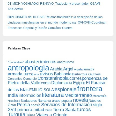
01-MICHIYOSHI AOKI: RENNYO. Traductor y presentador, OSAMI
TAKIZAWA
DIPLOINMED del IH-CSIC Relatos fronterizos: la descripción de las
ciudades musulmanas en el mundo moderno (ss. XVI-XVII) Coordinan
Francesco Caprioli y Rubén González Cuerva
Palabras Clave
abastecimientos
anarquismo
"mohaddisin"
antropología
Arabia
Argel
armada
Argelia
avisos
armada turca
Babilonia
Barbarroja
cautivos
arte
Constantinopla
correspondencia de
Cervantes
Comercio
Egipto
Pietro della Valle
Diplomacia
corso
El Paraiso
frontera
espionaje
de las Islas
EMILIO SOLA
literatura
India
Mediterráneo
información
Monarquía
novela
Narrativa árabe popular
Nadadores
Nápoles
Hispánica
Persia
Servicios de Información
siglo
Orán
poesía
turcos
XVII primera mitad
Tierra Santa
teatro
Turquía
Viajes a Oriente
Túnez