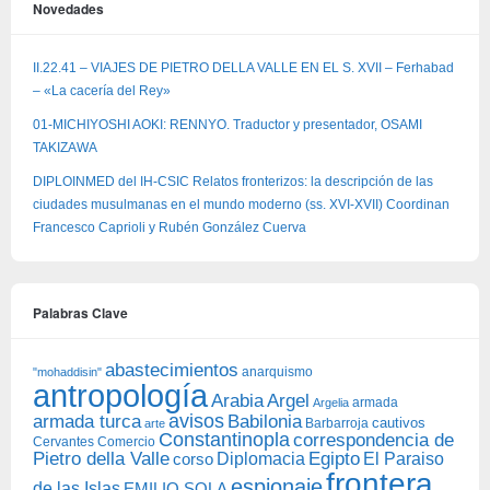
Novedades
II.22.41 – VIAJES DE PIETRO DELLA VALLE EN EL S. XVII – Ferhabad
– «La cacería del Rey»
01-MICHIYOSHI AOKI: RENNYO. Traductor y presentador, OSAMI
TAKIZAWA
DIPLOINMED del IH-CSIC Relatos fronterizos: la descripción de las
ciudades musulmanas en el mundo moderno (ss. XVI-XVII) Coordinan
Francesco Caprioli y Rubén González Cuerva
Palabras Clave
abastecimientos
anarquismo
"mohaddisin"
antropología
Arabia
Argel
armada
Argelia
avisos
armada turca
Babilonia
Barbarroja
cautivos
arte
Constantinopla
correspondencia de
Cervantes
Comercio
Egipto
Pietro della Valle
Diplomacia
corso
El Paraiso
frontera
espionaje
de las Islas
EMILIO SOLA