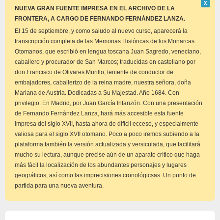
Descar
Χ
este
NUEVA GRAN FUENTE IMPRESA EN EL ARCHIVO DE LA
aviso
FRONTERA, A CARGO DE FERNANDO FERNÁNDEZ LANZA.
El 15 de septiembre, y como saludo al nuevo curso, aparecerá la
transcripción completa de las Memorias Históricas de los Monarcas
Otomanos, que escribió en lengua toscana Juan Sagredo, veneciano,
caballero y procurador de San Marcos; traducidas en castellano por
don Francisco de Olivares Murillo, teniente de conductor de
embajadores, caballerizo de la reina madre, nuestra señora, doña
Mariana de Austria. Dedicadas a Su Majestad. Año 1684. Con
privilegio. En Madrid, por Juan García Infanzón. Con una presentación
de Fernando Fernández Lanza, hará más accesible esta fuente
impresa del siglo XVII, hasta ahora de difícil ecceso, y especialmente
valiosa para el siglo XVII otomano. Poco a poco iremos subiendo a la
plataforma también la versión actualizada y versiculada, que facilitará
mucho su lectura, aunque precise aún de un aparato crítico que haga
más fácil la localización de los abundantes personajes y lugares
geográficos, así como las imprecisiones cronológicsas. Un punto de
partida para una nueva aventura.