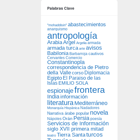
Palabras Clave
abastecimientos
"mohaddisin"
anarquismo
antropología
Arabia
Argel
armada
Argelia
avisos
armada turca
arte
Babilonia
Barbarroja
cautivos
Cervantes
Comercio
Constantinopla
correspondencia de Pietro
della Valle
Diplomacia
corso
Egipto
El Paraiso de las
Islas
EMILIO SOLA
frontera
espionaje
India
información
literatura
Mediterráneo
Nadadores
Monarquía Hispánica
novela
Narrativa árabe popular
Persia
Orán
Nápoles
poesía
Servicios de Información
siglo XVII primera mitad
turcos
Tierra Santa
teatro