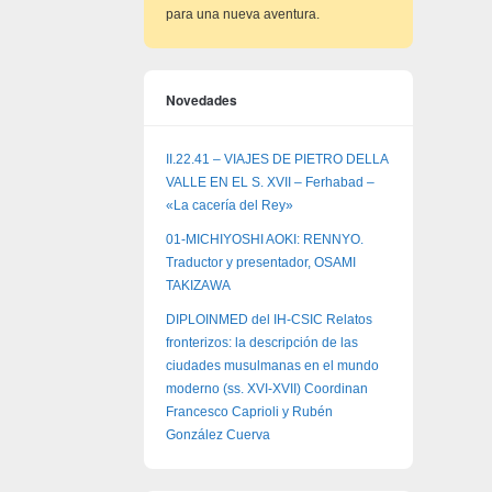
para una nueva aventura.
Novedades
II.22.41 – VIAJES DE PIETRO DELLA
VALLE EN EL S. XVII – Ferhabad –
«La cacería del Rey»
01-MICHIYOSHI AOKI: RENNYO.
Traductor y presentador, OSAMI
TAKIZAWA
DIPLOINMED del IH-CSIC Relatos
fronterizos: la descripción de las
ciudades musulmanas en el mundo
moderno (ss. XVI-XVII) Coordinan
Francesco Caprioli y Rubén
González Cuerva