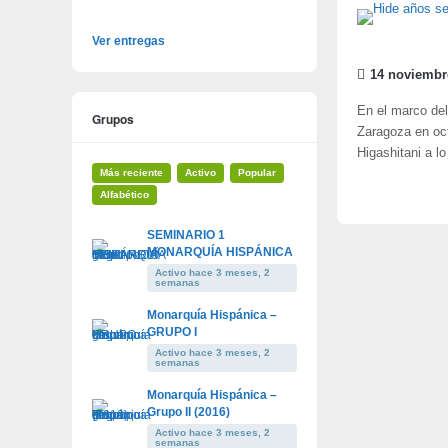
Ver entregas
14 noviembr
En el marco de
Grupos
Zaragoza en oct
Higashitani a l
Más reciente
Activo
Popular
Alfabético
SEMINARIO 1
MONARQUÍA HISPÁNICA
Activo hace 3 meses, 2
semanas
Monarquía Hispánica –
GRUPO I
Activo hace 3 meses, 2
semanas
Monarquía Hispánica –
Grupo II (2016)
Activo hace 3 meses, 2
semanas