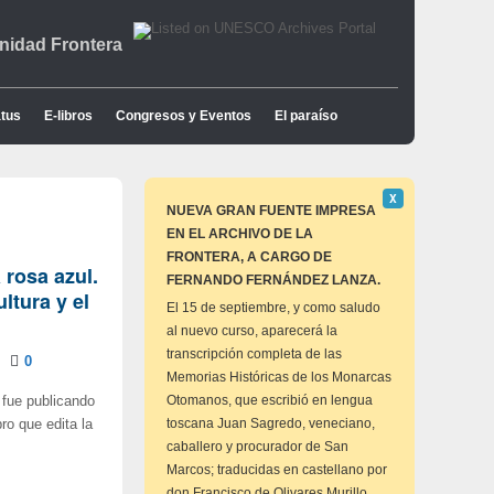
idad Frontera
tus
E-libros
Congresos y Eventos
El paraíso
Descartar
Χ
este
NUEVA GRAN FUENTE IMPRESA
aviso
EN EL ARCHIVO DE LA
FRONTERA, A CARGO DE
a rosa azul.
FERNANDO FERNÁNDEZ LANZA.
ltura y el
El 15 de septiembre, y como saludo
al nuevo curso, aparecerá la
transcripción completa de las
0
Memorias Históricas de los Monarcas
Otomanos, que escribió en lengua
i fue publicando
toscana Juan Sagredo, veneciano,
ro que edita la
caballero y procurador de San
Marcos; traducidas en castellano por
don Francisco de Olivares Murillo,