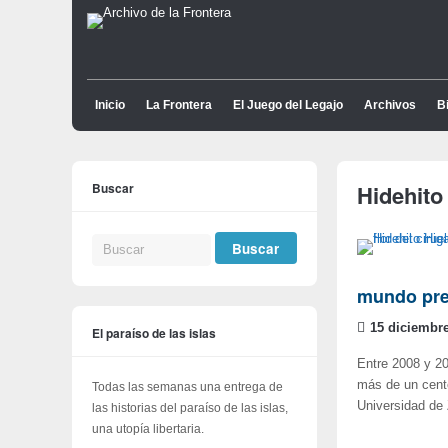
Inicio
La Frontera
El Juego del Legajo
Archivos
Bi
Buscar
Hidehito
mundo pre
15 diciembre
El paraíso de las islas
Entre 2008 y 201
más de un cente
Todas las semanas una entrega de
Universidad de
las historias del paraíso de las islas,
una utopía libertaria.