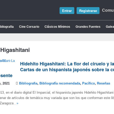
Entrar
Registrarse
Comun
bliografia
Cine Corsario
Clásicos Mínimos
Grandes Fuentes
Galea
 Higashitani
Hidehito Higashitani: La flor del ciruelo y l
Cartas de un hispanista japonés sobre la cu
sente
, 2021
Bibliografia
,
Bibliografía recomendada
,
Pacífico
,
Reseñas
3, en el diario digital El Imparcial, el hispanista japonés Hidehito Higashitan
nar de artículos de temática muy variada que son los que conforman este lib
 Zaragoza .
»