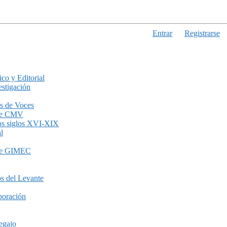
Entrar
Registrarse
ico y Editorial
stigación
s de Voces
de CMV
los siglos XVI-XIX
l
de GIMEC
s del Levante
boración
egajo