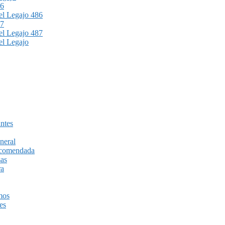
86
l Legajo 486
87
l Legajo 487
l Legajo
ntes
neral
recomendada
sas
ra
mos
es