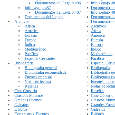
Documentos del Legajo 486
Info Legajo 4
Info Legajo 487
Documentos de
Documentos del Legajo 487
Info Legajo 4
Documentos del Legajo
Documentos de
Archivos
Documentos de
África
Archivos
América
África
Eurasia
América
Europa
Eurasia
Índico
Europa
Mediterráneo
Índico
Pacífico
Mediterráneo
Especial Cervantes
Pacífico
Bibliografia
Especial Cerva
Bibliografia general
Bibliografia
Bibliografía recomendada
Bibliografia ge
Fuentes impresas
Bibliografía 
Notas de lectura
Fuentes impre
Reseñas
Notas de lectu
Cine Corsario
Reseñas
Clásicos Mínimos
Cine Corsario
Grandes Fuentes
Clásicos Míni
Galeatus
Grandes Fuent
E-libros
Galeatus
Congresos y Eventos
E-libros