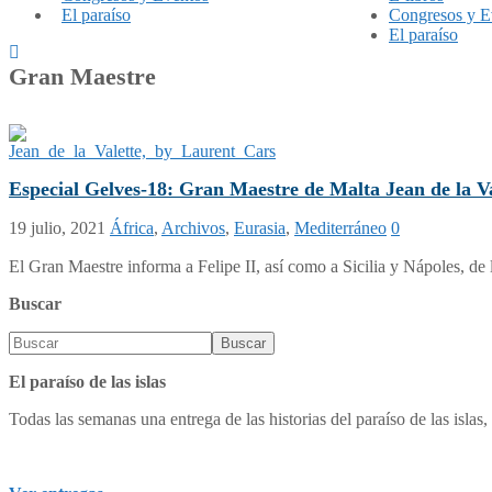
El paraíso
Congresos y E
El paraíso
Gran Maestre
Especial Gelves-18: Gran Maestre de Malta Jean de la Val
19 julio, 2021
África
,
Archivos
,
Eurasia
,
Mediterráneo
0
El Gran Maestre informa a Felipe II, así como a Sicilia y Nápoles, de
Buscar
El paraíso de las islas
Todas las semanas una entrega de las historias del paraíso de las islas, 