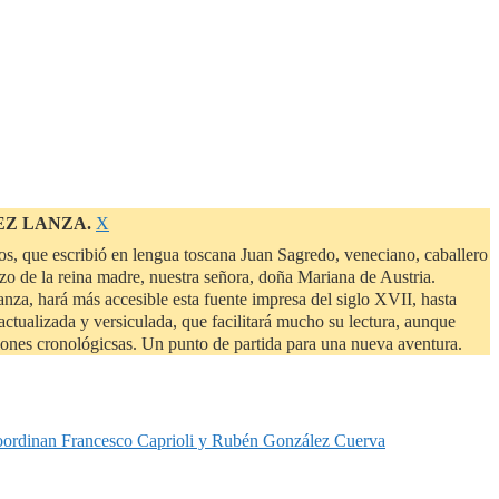
Descartar
EZ LANZA.
Χ
este
s, que escribió en lengua toscana Juan Sagredo, veneciano, caballero
aviso
zo de la reina madre, nuestra señora, doña Mariana de Austria.
a, hará más accesible esta fuente impresa del siglo XVII, hasta
ctualizada y versiculada, que facilitará mucho su lectura, aunque
siones cronológicsas. Un punto de partida para una nueva aventura.
oordinan Francesco Caprioli y Rubén González Cuerva