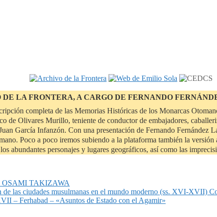
O DE LA FRONTERA, A CARGO DE FERNANDO FERNÁND
scripción completa de las Memorias Históricas de los Monarcas Otomano
o de Olivares Murillo, teniente de conductor de embajadores, caballeri
uan García Infanzón. Con una presentación de Fernando Fernández Lanz
tomano. Poco a poco iremos subiendo a la plataforma también la versión a
de los abundantes personajes y lugares geográficos, así como las impreci
or, OSAMI TAKIZAWA
n de las ciudades musulmanas en el mundo moderno (ss. XVI-XVII) C
 – Ferhabad – «Asuntos de Estado con el Agamir»