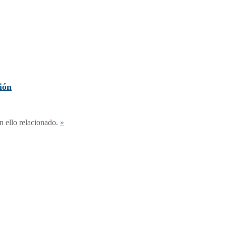
ión
n ello relacionado.
»