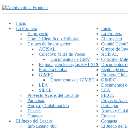
Inicio
La Frontera
Inicio
El proyecto
La Frontera
Comité Científico y Editorial
El proyecto
Grupos de Investigación
Comité Científ
ACISAL
Grupos de Inve
Colectivo Miles de Voces
ACISAL
Documentos de CMV
Colectivo Mile
Espionaje en los siglos XVI-XIX
Documentos 
Frontera Global
Espionaje en 
GIMEC
Frontera Globa
Documentos de GIMEC
GIMEC
LEA
Documentos 
SIECE
LEA
Proyecto Avisos del Levante
SIECE
Participar
Proyecto Aviso
Apoyo y Colaboración
Participar
Enlaces
Apoyo y Cola
Contacta
Enlaces
El Juego del Legajo
Contacta
Info Legajo 486
El Juego del L