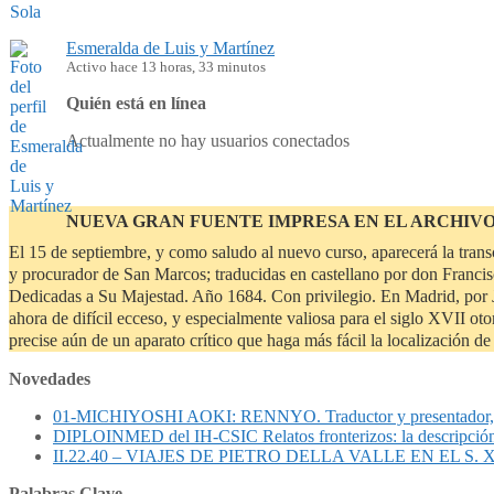
Esmeralda de Luis y Martínez
Activo hace 13 horas, 33 minutos
Quién está en línea
Actualmente no hay usuarios conectados
NUEVA GRAN FUENTE IMPRESA EN EL ARCHIV
El 15 de septiembre, y como saludo al nuevo curso, aparecerá la tran
y procurador de San Marcos; traducidas en castellano por don Francisc
Dedicadas a Su Majestad. Año 1684. Con privilegio. En Madrid, por J
ahora de difícil ecceso, y especialmente valiosa para el siglo XVII o
precise aún de un aparato crítico que haga más fácil la localización 
Novedades
01-MICHIYOSHI AOKI: RENNYO. Traductor y presentad
DIPLOINMED del IH-CSIC Relatos fronterizos: la descripció
II.22.40 – VIAJES DE PIETRO DELLA VALLE EN EL S. XVII
Palabras Clave