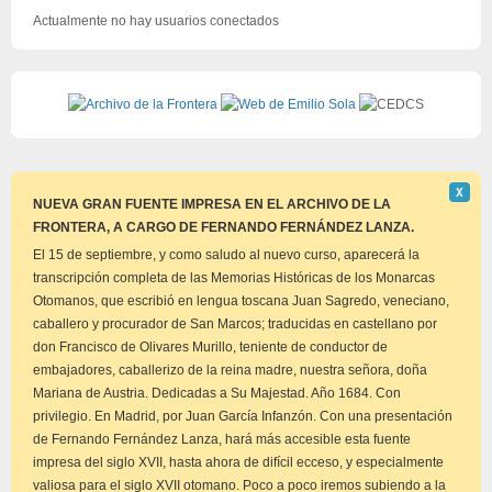
Actualmente no hay usuarios conectados
Descar
Χ
este
NUEVA GRAN FUENTE IMPRESA EN EL ARCHIVO DE LA
aviso
FRONTERA, A CARGO DE FERNANDO FERNÁNDEZ LANZA.
El 15 de septiembre, y como saludo al nuevo curso, aparecerá la
transcripción completa de las Memorias Históricas de los Monarcas
Otomanos, que escribió en lengua toscana Juan Sagredo, veneciano,
caballero y procurador de San Marcos; traducidas en castellano por
don Francisco de Olivares Murillo, teniente de conductor de
embajadores, caballerizo de la reina madre, nuestra señora, doña
Mariana de Austria. Dedicadas a Su Majestad. Año 1684. Con
privilegio. En Madrid, por Juan García Infanzón. Con una presentación
de Fernando Fernández Lanza, hará más accesible esta fuente
impresa del siglo XVII, hasta ahora de difícil ecceso, y especialmente
valiosa para el siglo XVII otomano. Poco a poco iremos subiendo a la