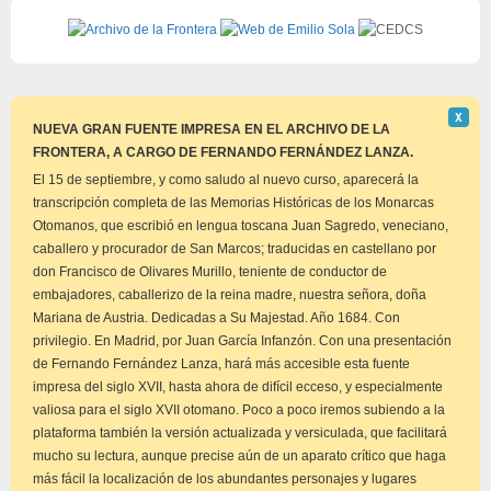
Descar
Χ
este
NUEVA GRAN FUENTE IMPRESA EN EL ARCHIVO DE LA
aviso
FRONTERA, A CARGO DE FERNANDO FERNÁNDEZ LANZA.
El 15 de septiembre, y como saludo al nuevo curso, aparecerá la
transcripción completa de las Memorias Históricas de los Monarcas
Otomanos, que escribió en lengua toscana Juan Sagredo, veneciano,
caballero y procurador de San Marcos; traducidas en castellano por
don Francisco de Olivares Murillo, teniente de conductor de
embajadores, caballerizo de la reina madre, nuestra señora, doña
Mariana de Austria. Dedicadas a Su Majestad. Año 1684. Con
privilegio. En Madrid, por Juan García Infanzón. Con una presentación
de Fernando Fernández Lanza, hará más accesible esta fuente
impresa del siglo XVII, hasta ahora de difícil ecceso, y especialmente
valiosa para el siglo XVII otomano. Poco a poco iremos subiendo a la
plataforma también la versión actualizada y versiculada, que facilitará
mucho su lectura, aunque precise aún de un aparato crítico que haga
más fácil la localización de los abundantes personajes y lugares