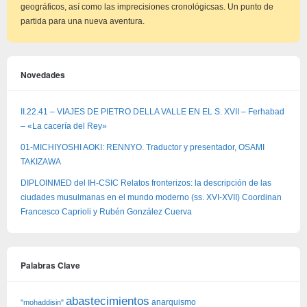
geográficos, así como las imprecisiones cronológicsas. Un punto de
partida para una nueva aventura.
Novedades
II.22.41 – VIAJES DE PIETRO DELLA VALLE EN EL S. XVII – Ferhabad
– «La cacería del Rey»
01-MICHIYOSHI AOKI: RENNYO. Traductor y presentador, OSAMI
TAKIZAWA
DIPLOINMED del IH-CSIC Relatos fronterizos: la descripción de las
ciudades musulmanas en el mundo moderno (ss. XVI-XVII) Coordinan
Francesco Caprioli y Rubén González Cuerva
Palabras Clave
abastecimientos
anarquismo
"mohaddisin"