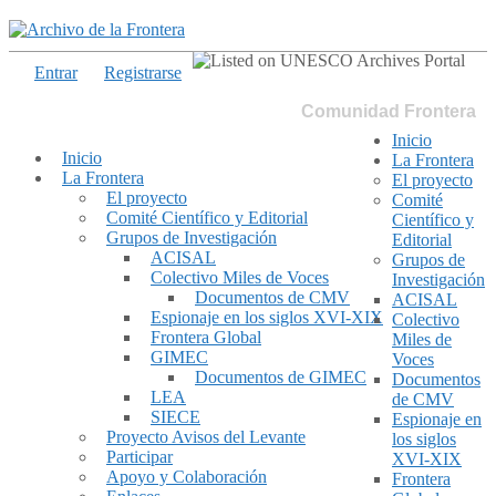
Entrar
Registrarse
Comunidad Frontera
Inicio
Inicio
La Frontera
La Frontera
El proyecto
El proyecto
Comité
Comité Científico y Editorial
Científico y
Grupos de Investigación
Editorial
ACISAL
Grupos de
Colectivo Miles de Voces
Investigación
Documentos de CMV
ACISAL
Espionaje en los siglos XVI-XIX
Colectivo
Frontera Global
Miles de
GIMEC
Voces
Documentos de GIMEC
Documentos
LEA
de CMV
SIECE
Espionaje en
Proyecto Avisos del Levante
los siglos
Participar
XVI-XIX
Apoyo y Colaboración
Frontera