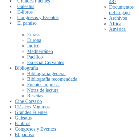
Grandes Fuentes
487
Galeatus
Documentos
E-libros
del Legajo
Congresos y Eventos
Archivos
El paraíso
África
América
Eurasia
Europa
Índico
Mediterráneo
Pacífico
Especial Cervantes
Bibliografia
Bibliografia general
Bibliografía recomendada
Fuentes impresas
Notas de lectura
Reseñas
Cine Corsario
Clásicos Mínimos
Grandes Fuentes
Galeatus
E-libros
Congresos y Eventos
El paraíso