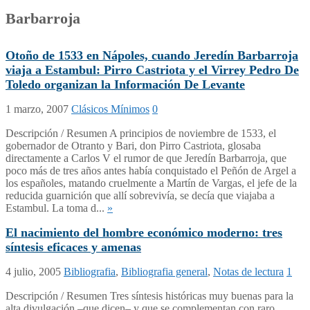
Barbarroja
Otoño de 1533 en Nápoles, cuando Jeredín Barbarroja
viaja a Estambul: Pirro Castriota y el Virrey Pedro De
Toledo organizan la Información De Levante
1 marzo, 2007
Clásicos Mínimos
0
Descripción / Resumen A principios de noviembre de 1533, el
gobernador de Otranto y Bari, don Pirro Castriota, glosaba
directamente a Carlos V el rumor de que Jeredín Barbarroja, que
poco más de tres años antes había conquistado el Peñón de Argel a
los españoles, matando cruelmente a Martín de Vargas, el jefe de la
reducida guarnición que allí sobrevivía, se decía que viajaba a
Estambul. La toma d...
»
El nacimiento del hombre económico moderno: tres
síntesis eficaces y amenas
4 julio, 2005
Bibliografia
,
Bibliografia general
,
Notas de lectura
1
Descripción / Resumen Tres síntesis históricas muy buenas para la
alta divulgación –que dicen– y que se complementan con raro