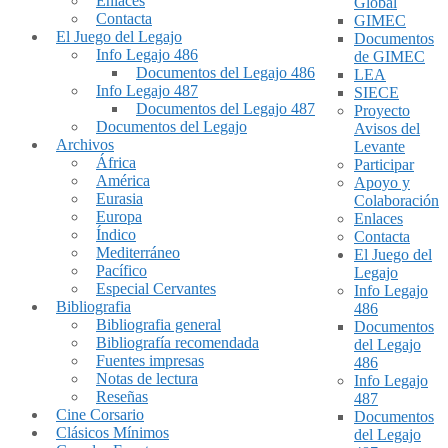
Enlaces
Global
Contacta
GIMEC
El Juego del Legajo
Documentos
Info Legajo 486
de GIMEC
Documentos del Legajo 486
LEA
Info Legajo 487
SIECE
Documentos del Legajo 487
Proyecto
Documentos del Legajo
Avisos del
Archivos
Levante
África
Participar
América
Apoyo y
Eurasia
Colaboración
Europa
Enlaces
Índico
Contacta
Mediterráneo
El Juego del
Pacífico
Legajo
Especial Cervantes
Info Legajo
Bibliografia
486
Bibliografia general
Documentos
Bibliografía recomendada
del Legajo
Fuentes impresas
486
Notas de lectura
Info Legajo
Reseñas
487
Cine Corsario
Documentos
Clásicos Mínimos
del Legajo