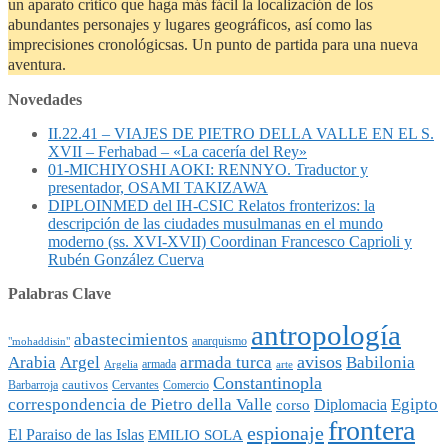
un aparato crítico que haga más fácil la localización de los
abundantes personajes y lugares geográficos, así como las
imprecisiones cronológicsas. Un punto de partida para una nueva
aventura.
Novedades
II.22.41 – VIAJES DE PIETRO DELLA VALLE EN EL S.
XVII – Ferhabad – «La cacería del Rey»
01-MICHIYOSHI AOKI: RENNYO. Traductor y
presentador, OSAMI TAKIZAWA
DIPLOINMED del IH-CSIC Relatos fronterizos: la
descripción de las ciudades musulmanas en el mundo
moderno (ss. XVI-XVII) Coordinan Francesco Caprioli y
Rubén González Cuerva
Palabras Clave
antropología
abastecimientos
anarquismo
"mohaddisin"
avisos
Arabia
Argel
armada turca
Babilonia
armada
Argelia
arte
Constantinopla
cautivos
Barbarroja
Cervantes
Comercio
Egipto
correspondencia de Pietro della Valle
Diplomacia
corso
frontera
espionaje
El Paraiso de las Islas
EMILIO SOLA