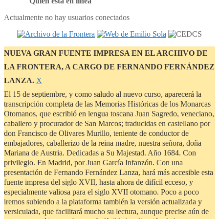
Quién está en línea
Actualmente no hay usuarios conectados
NUEVA GRAN FUENTE IMPRESA EN EL ARCHIVO DE
LA FRONTERA, A CARGO DE FERNANDO FERNÁNDEZ
Descartar
LANZA.
Χ
este
El 15 de septiembre, y como saludo al nuevo curso, aparecerá la
aviso
transcripción completa de las Memorias Históricas de los Monarcas
Otomanos, que escribió en lengua toscana Juan Sagredo, veneciano,
caballero y procurador de San Marcos; traducidas en castellano por
don Francisco de Olivares Murillo, teniente de conductor de
embajadores, caballerizo de la reina madre, nuestra señora, doña
Mariana de Austria. Dedicadas a Su Majestad. Año 1684. Con
privilegio. En Madrid, por Juan García Infanzón. Con una
presentación de Fernando Fernández Lanza, hará más accesible esta
fuente impresa del siglo XVII, hasta ahora de difícil ecceso, y
especialmente valiosa para el siglo XVII otomano. Poco a poco
iremos subiendo a la plataforma también la versión actualizada y
versiculada, que facilitará mucho su lectura, aunque precise aún de