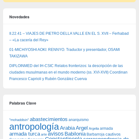
Novedades
II.22.41 – VIAJES DE PIETRO DELLA VALLE EN EL S. XVII – Ferhabad
– «La cacería del Rey»
01-MICHIYOSHI AOKI: RENNYO. Traductor y presentador, OSAMI
TAKIZAWA
DIPLOINMED del IH-CSIC Relatos fronterizos: la descripción de las
ciudades musulmanas en el mundo moderno (ss. XVI-XVII) Coordinan
Francesco Caprioli y Rubén González Cuerva
Palabras Clave
abastecimientos
anarquismo
"mohaddisin"
antropología
Arabia
Argel
armada
Argelia
avisos
armada turca
Babilonia
Barbarroja
cautivos
arte
Constantinopla