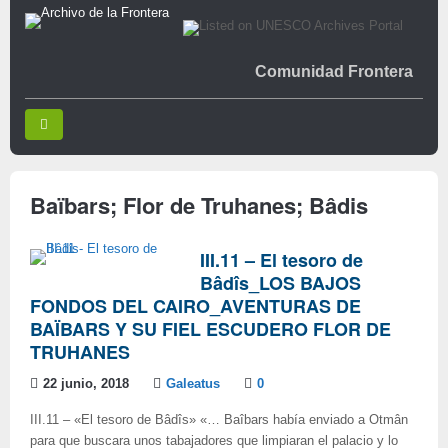
Comunidad Frontera
Baïbars; Flor de Truhanes; Bâdis
III.11 – El tesoro de
Bâdîs_LOS BAJOS
FONDOS DEL CAIRO_AVENTURAS DE
BAÏBARS Y SU FIEL ESCUDERO FLOR DE
TRUHANES
22 junio, 2018
Galeatus
0
III.11 – «El tesoro de Bâdîs» «… Baîbars había enviado a Otmân
para que buscara unos tabajadores que limpiaran el palacio y lo