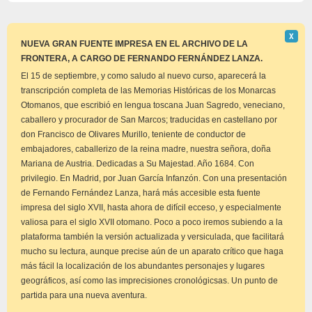
Descar
Χ
este
NUEVA GRAN FUENTE IMPRESA EN EL ARCHIVO DE LA
aviso
FRONTERA, A CARGO DE FERNANDO FERNÁNDEZ LANZA.
El 15 de septiembre, y como saludo al nuevo curso, aparecerá la
transcripción completa de las Memorias Históricas de los Monarcas
Otomanos, que escribió en lengua toscana Juan Sagredo, veneciano,
caballero y procurador de San Marcos; traducidas en castellano por
don Francisco de Olivares Murillo, teniente de conductor de
embajadores, caballerizo de la reina madre, nuestra señora, doña
Mariana de Austria. Dedicadas a Su Majestad. Año 1684. Con
privilegio. En Madrid, por Juan García Infanzón. Con una presentación
de Fernando Fernández Lanza, hará más accesible esta fuente
impresa del siglo XVII, hasta ahora de difícil ecceso, y especialmente
valiosa para el siglo XVII otomano. Poco a poco iremos subiendo a la
plataforma también la versión actualizada y versiculada, que facilitará
mucho su lectura, aunque precise aún de un aparato crítico que haga
más fácil la localización de los abundantes personajes y lugares
geográficos, así como las imprecisiones cronológicsas. Un punto de
partida para una nueva aventura.