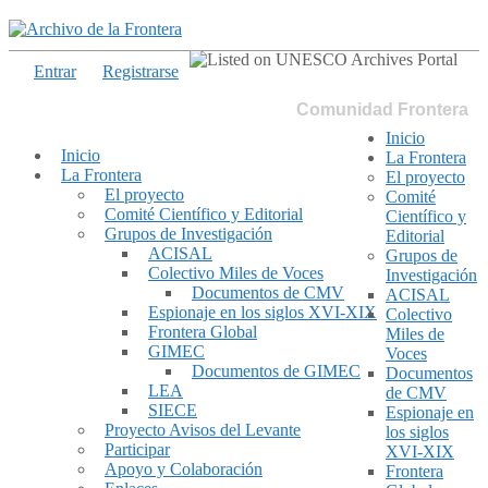
Entrar
Registrarse
Comunidad Frontera
Inicio
Inicio
La Frontera
La Frontera
El proyecto
El proyecto
Comité
Comité Científico y Editorial
Científico y
Grupos de Investigación
Editorial
ACISAL
Grupos de
Colectivo Miles de Voces
Investigación
Documentos de CMV
ACISAL
Espionaje en los siglos XVI-XIX
Colectivo
Frontera Global
Miles de
GIMEC
Voces
Documentos de GIMEC
Documentos
LEA
de CMV
SIECE
Espionaje en
Proyecto Avisos del Levante
los siglos
Participar
XVI-XIX
Apoyo y Colaboración
Frontera