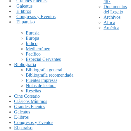
Grandes Fuentes
487
Galeatus
Documentos
E-libros
del Legajo
Congresos y Eventos
Archivos
El paraíso
África
América
Eurasia
Europa
Índico
Mediterráneo
Pacífico
Especial Cervantes
Bibliografia
Bibliografia general
Bibliografía recomendada
Fuentes impresas
Notas de lectura
Reseñas
Cine Corsario
Clásicos Mínimos
Grandes Fuentes
Galeatus
E-libros
Congresos y Eventos
El paraíso