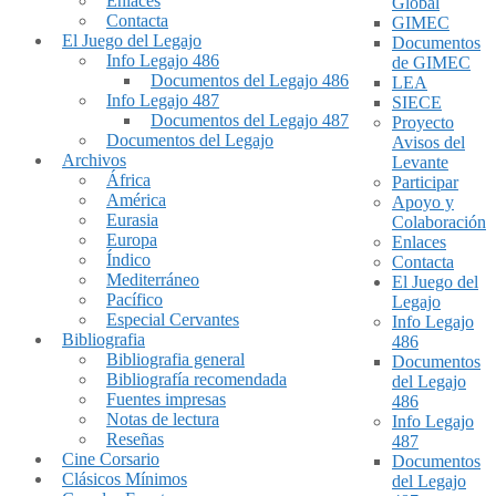
Enlaces
Global
Contacta
GIMEC
El Juego del Legajo
Documentos
Info Legajo 486
de GIMEC
Documentos del Legajo 486
LEA
Info Legajo 487
SIECE
Documentos del Legajo 487
Proyecto
Documentos del Legajo
Avisos del
Archivos
Levante
África
Participar
América
Apoyo y
Eurasia
Colaboración
Europa
Enlaces
Índico
Contacta
Mediterráneo
El Juego del
Pacífico
Legajo
Especial Cervantes
Info Legajo
Bibliografia
486
Bibliografia general
Documentos
Bibliografía recomendada
del Legajo
Fuentes impresas
486
Notas de lectura
Info Legajo
Reseñas
487
Cine Corsario
Documentos
Clásicos Mínimos
del Legajo