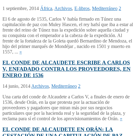
1 septiembre, 2014
África
,
Archivos
,
E-libros
,
Mediterráneo
2
El 6 de agosto de 1535, Carlos V había firmado en Túnez una
capitulación de paz con Muley Hascen, el rey hafsí que iba a estar al
frente del reino de Túnez tras la expedición sobre aquella ciudad y
su conquista con el emperador a la cabeza de la expedición. Al
frente de la fortaleza de la Goleta quedó Bernardino de Mendoza, el
hijo del primer marqués de Mondéjar , nacido en 1501 y muerto en
1557, ...
»
EL CONDE DE ALCAUDETE ESCRIBE A CARLOS
V, ENFADADO CONTRA LOS PROVEEDORES, EN
ENERO DE 1536
14 junio, 2014
Archivos
,
Mediterráneo
2
Una carta del conde de Alcaudete a Carlos V, a finales de enero de
1536, desde Orán, en la que protesta por la actuación de
proveedores y pagadores que miran más por sus negocios
particulares que por la hacienda real y la seguridad de la plaza, y
reclama para sí el control de los aprovisionamientos de Orán.
»
EL CONDE DE ALCAUDETE EN ORÁN: LA
GESTACIÓN DE UNA CAPITULACIÓN DE PAZ