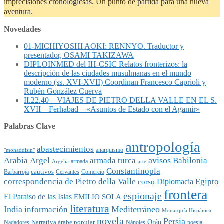
imprecisiones cronológicsas. Un punto de partida para una nueva
aventura.
Novedades
01-MICHIYOSHI AOKI: RENNYO. Traductor y
presentador, OSAMI TAKIZAWA
DIPLOINMED del IH-CSIC Relatos fronterizos: la
descripción de las ciudades musulmanas en el mundo
moderno (ss. XVI-XVII) Coordinan Francesco Caprioli y
Rubén González Cuerva
II.22.40 – VIAJES DE PIETRO DELLA VALLE EN EL S.
XVII – Ferhabad – «Asuntos de Estado con el Agamir»
Palabras Clave
antropología
abastecimientos
anarquismo
"mohaddisin"
avisos
Arabia
Argel
armada turca
Babilonia
armada
Argelia
arte
Constantinopla
cautivos
Barbarroja
Cervantes
Comercio
Egipto
correspondencia de Pietro della Valle
Diplomacia
corso
frontera
espionaje
El Paraiso de las Islas
EMILIO SOLA
literatura
India
Mediterráneo
información
Monarquía Hispánica
novela
Persia
Narrativa árabe popular
Orán
Nadadores
Nápoles
poesía