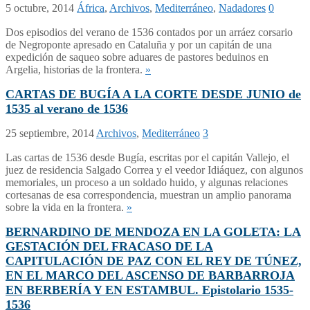
5 octubre, 2014
África
,
Archivos
,
Mediterráneo
,
Nadadores
0
Dos episodios del verano de 1536 contados por un arráez corsario
de Negroponte apresado en Cataluña y por un capitán de una
expedición de saqueo sobre aduares de pastores beduinos en
Argelia, historias de la frontera.
»
CARTAS DE BUGÍA A LA CORTE DESDE JUNIO de
1535 al verano de 1536
25 septiembre, 2014
Archivos
,
Mediterráneo
3
Las cartas de 1536 desde Bugía, escritas por el capitán Vallejo, el
juez de residencia Salgado Correa y el veedor Idiáquez, con algunos
memoriales, un proceso a un soldado huido, y algunas relaciones
cortesanas de esa correspondencia, muestran un amplio panorama
sobre la vida en la frontera.
»
BERNARDINO DE MENDOZA EN LA GOLETA: LA
GESTACIÓN DEL FRACASO DE LA
CAPITULACIÓN DE PAZ CON EL REY DE TÚNEZ,
EN EL MARCO DEL ASCENSO DE BARBARROJA
EN BERBERÍA Y EN ESTAMBUL. Epistolario 1535-
1536