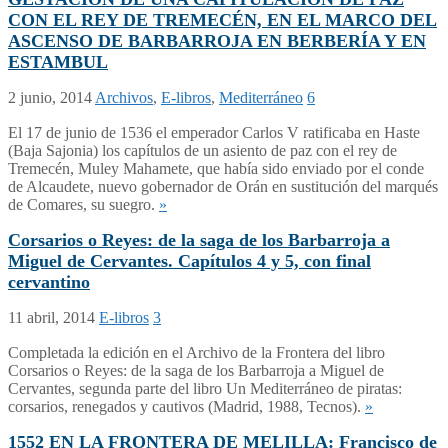
CON EL REY DE TREMECÉN, EN EL MARCO DEL
ASCENSO DE BARBARROJA EN BERBERÍA Y EN
ESTAMBUL
2 junio, 2014
Archivos
,
E-libros
,
Mediterráneo
6
El 17 de junio de 1536 el emperador Carlos V ratificaba en Haste
(Baja Sajonia) los capítulos de un asiento de paz con el rey de
Tremecén, Muley Mahamete, que había sido enviado por el conde
de Alcaudete, nuevo gobernador de Orán en sustitución del marqués
de Comares, su suegro.
»
Corsarios o Reyes: de la saga de los Barbarroja a
Miguel de Cervantes. Capítulos 4 y 5, con final
cervantino
11 abril, 2014
E-libros
3
Completada la edición en el Archivo de la Frontera del libro
Corsarios o Reyes: de la saga de los Barbarroja a Miguel de
Cervantes, segunda parte del libro Un Mediterráneo de piratas:
corsarios, renegados y cautivos (Madrid, 1988, Tecnos).
»
1552 EN LA FRONTERA DE MELILLA: Francisco de