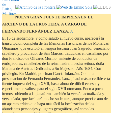
NUEVA GRAN FUENTE IMPRESA EN EL
ARCHIVO DE LA FRONTERA, A CARGO DE
Descartar
FERNANDO FERNÁNDEZ LANZA.
Χ
este
El 15 de septiembre, y como saludo al nuevo curso, aparecerá la
aviso
transcripción completa de las Memorias Históricas de los Monarcas
Otomanos, que escribió en lengua toscana Juan Sagredo, veneciano,
caballero y procurador de San Marcos; traducidas en castellano por
don Francisco de Olivares Murillo, teniente de conductor de
embajadores, caballerizo de la reina madre, nuestra señora, doña
Mariana de Austria. Dedicadas a Su Majestad. Año 1684. Con
privilegio. En Madrid, por Juan García Infanzón. Con una
presentación de Fernando Fernández Lanza, hará más accesible esta
fuente impresa del siglo XVII, hasta ahora de difícil ecceso, y
especialmente valiosa para el siglo XVII otomano. Poco a poco
iremos subiendo a la plataforma también la versión actualizada y
versiculada, que facilitará mucho su lectura, aunque precise aún de
un aparato crítico que haga más fácil la localización de los
abundantes personajes y lugares geográficos, así como las