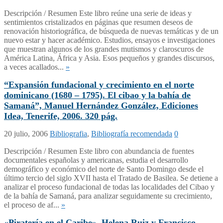
Descripción / Resumen Este libro reúne una serie de ideas y
sentimientos cristalizados en páginas que resumen deseos de
renovación historiográfica, de búsqueda de nuevas temáticas y de un
nuevo estar y hacer académico. Estudios, ensayos e investigaciones
que muestran algunos de los grandes mutismos y claroscuros de
América Latina, África y Asia. Esos pequeños y grandes discursos,
a veces acallados...
»
“Expansión fundacional y crecimiento en el norte
dominicano (1680 – 1795). El cibao y la bahía de
Samaná”, Manuel Hernández González, Ediciones
Idea, Tenerife, 2006. 320 pág.
20 julio, 2006
Bibliografia
,
Bibliografía recomendada
0
Descripción / Resumen Este libro con abundancia de fuentes
documentales españolas y americanas, estudia el desarrollo
demográfico y económico del norte de Santo Domingo desde el
último tercio del siglo XVII hasta el Tratado de Basilea. Se detiene a
analizar el proceso fundacional de todas las localidades del Cibao y
de la bahía de Samaná, para analizar seguidamente su crecimiento,
el proceso de af...
»
«Piratería en el Caribe», Helena Ruiz y Francisco