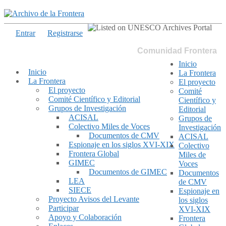
Entrar
Registrarse
Comunidad Frontera
Inicio
Inicio
La Frontera
La Frontera
El proyecto
El proyecto
Comité
Comité Científico y Editorial
Científico y
Grupos de Investigación
Editorial
ACISAL
Grupos de
Colectivo Miles de Voces
Investigación
Documentos de CMV
ACISAL
Espionaje en los siglos XVI-XIX
Colectivo
Frontera Global
Miles de
GIMEC
Voces
Documentos de GIMEC
Documentos
LEA
de CMV
SIECE
Espionaje en
Proyecto Avisos del Levante
los siglos
Participar
XVI-XIX
Apoyo y Colaboración
Frontera