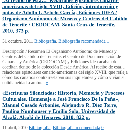
‘Al recibo de ésta…’ Relaciones epistolares canario-
americanas del siglo XVIII, Edición, introducción y
notas de Adolfo I. Arbelo García, Ediciones IDEA /
Organismo Autónomo de Museos y Centros del Cabildo
de Tenerife / CEDOCAM, Santa Cruz de Tenerife,
2010, 373 p.
31 octubre, 2011
Bibliografia
,
Bibliografía recomendada
1
Descripción / Resumen El Organismo Autónomo de Museos y
Centros del Cabildo de Tenerife, el Centro de Documentación de
Canarias y América (CEDOCAM) y Ediciones Idea acaban de
coeditar, dentro de la colección Desde América, Al recibo de esta…
relaciones epistolares canario-americanas del siglo XVIII, que refleja
cómo los canarios contrarrestaban sus inquietudes y cómo vivían su
cotidianeidad a ambo...
»
«Escrituras Silenciadas: Historia, Memoria y Procesos
Culturales. Homenaje a José Francisco De la Peña»,
Manuel Casado Arboniés, Alejandro R. Díez Torre,
Paulina Numhauser y Emilio Sola. Universidad de
Alcalá. Alcalá de Henares. 2010. 822 p.
11 abril, 2010
Bibliografia
,
Bibliografía recomendada
0