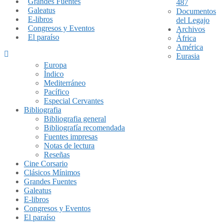
Grandes Fuentes
487
Galeatus
Documentos
E-libros
del Legajo
Congresos y Eventos
Archivos
El paraíso
África
América
Eurasia
Europa
Índico
Mediterráneo
Pacífico
Especial Cervantes
Bibliografia
Bibliografia general
Bibliografía recomendada
Fuentes impresas
Notas de lectura
Reseñas
Cine Corsario
Clásicos Mínimos
Grandes Fuentes
Galeatus
E-libros
Congresos y Eventos
El paraíso