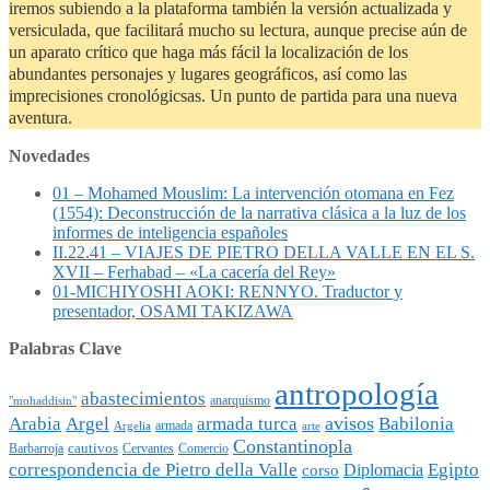
iremos subiendo a la plataforma también la versión actualizada y
versiculada, que facilitará mucho su lectura, aunque precise aún de
un aparato crítico que haga más fácil la localización de los
abundantes personajes y lugares geográficos, así como las
imprecisiones cronológicsas. Un punto de partida para una nueva
aventura.
Novedades
01 – Mohamed Mouslim: La intervención otomana en Fez
(1554): Deconstrucción de la narrativa clásica a la luz de los
informes de inteligencia españoles
II.22.41 – VIAJES DE PIETRO DELLA VALLE EN EL S.
XVII – Ferhabad – «La cacería del Rey»
01-MICHIYOSHI AOKI: RENNYO. Traductor y
presentador, OSAMI TAKIZAWA
Palabras Clave
antropología
abastecimientos
anarquismo
"mohaddisin"
avisos
Arabia
Argel
armada turca
Babilonia
armada
Argelia
arte
Constantinopla
cautivos
Barbarroja
Cervantes
Comercio
Egipto
correspondencia de Pietro della Valle
Diplomacia
corso