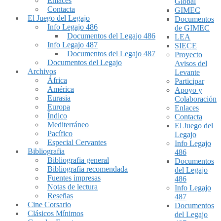
Enlaces
Global
Contacta
GIMEC
El Juego del Legajo
Documentos
Info Legajo 486
de GIMEC
Documentos del Legajo 486
LEA
Info Legajo 487
SIECE
Documentos del Legajo 487
Proyecto
Documentos del Legajo
Avisos del
Archivos
Levante
África
Participar
América
Apoyo y
Eurasia
Colaboración
Europa
Enlaces
Índico
Contacta
Mediterráneo
El Juego del
Pacífico
Legajo
Especial Cervantes
Info Legajo
Bibliografia
486
Bibliografia general
Documentos
Bibliografía recomendada
del Legajo
Fuentes impresas
486
Notas de lectura
Info Legajo
Reseñas
487
Cine Corsario
Documentos
Clásicos Mínimos
del Legajo