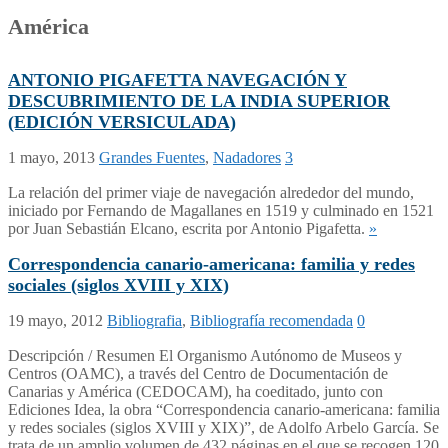
América
ANTONIO PIGAFETTA NAVEGACIÓN Y
DESCUBRIMIENTO DE LA INDIA SUPERIOR
(EDICIÓN VERSICULADA)
1 mayo, 2013
Grandes Fuentes
,
Nadadores
3
La relación del primer viaje de navegación alrededor del mundo,
iniciado por Fernando de Magallanes en 1519 y culminado en 1521
por Juan Sebastián Elcano, escrita por Antonio Pigafetta.
»
Correspondencia canario-americana: familia y redes
sociales (siglos XVIII y XIX)
19 mayo, 2012
Bibliografia
,
Bibliografía recomendada
0
Descripción / Resumen El Organismo Autónomo de Museos y
Centros (OAMC), a través del Centro de Documentación de
Canarias y América (CEDOCAM), ha coeditado, junto con
Ediciones Idea, la obra “Correspondencia canario-americana: familia
y redes sociales (siglos XVIII y XIX)”, de Adolfo Arbelo García. Se
trata de un amplio volumen de 432 páginas en el que se recogen 120