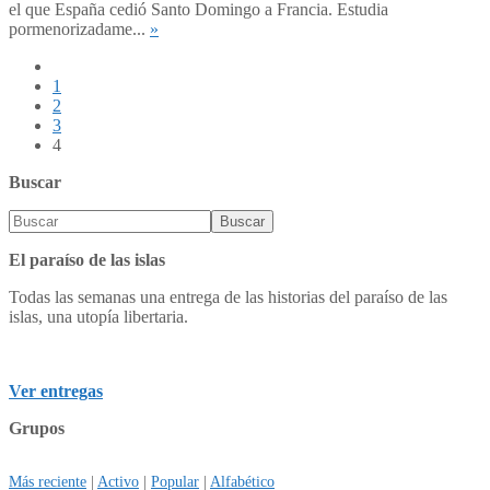
el que España cedió Santo Domingo a Francia. Estudia
pormenorizadame...
»
1
2
3
4
Buscar
El paraíso de las islas
Todas las semanas una entrega de las historias del paraíso de las
islas, una utopía libertaria.
Ver entregas
Grupos
Más reciente
|
Activo
|
Popular
|
Alfabético