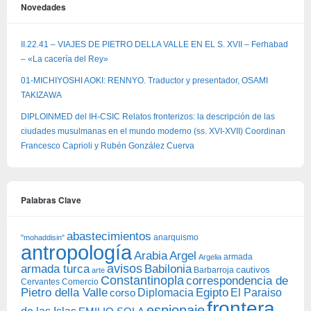
Novedades
II.22.41 – VIAJES DE PIETRO DELLA VALLE EN EL S. XVII – Ferhabad
– «La cacería del Rey»
01-MICHIYOSHI AOKI: RENNYO. Traductor y presentador, OSAMI
TAKIZAWA
DIPLOINMED del IH-CSIC Relatos fronterizos: la descripción de las
ciudades musulmanas en el mundo moderno (ss. XVI-XVII) Coordinan
Francesco Caprioli y Rubén González Cuerva
Palabras Clave
abastecimientos
anarquismo
"mohaddisin"
antropología
Arabia
Argel
armada
Argelia
avisos
armada turca
Babilonia
Barbarroja
cautivos
arte
Constantinopla
correspondencia de
Cervantes
Comercio
Egipto
Pietro della Valle
Diplomacia
corso
El Paraiso
frontera
espionaje