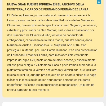
Descar
Χ
este
NUEVA GRAN FUENTE IMPRESA EN EL ARCHIVO DE LA
aviso
FRONTERA, A CARGO DE FERNANDO FERNÁNDEZ LANZA.
El 15 de septiembre, y como saludo al nuevo curso, aparecerá la
transcripción completa de las Memorias Históricas de los Monarcas
Otomanos, que escribió en lengua toscana Juan Sagredo, veneciano,
caballero y procurador de San Marcos; traducidas en castellano por
don Francisco de Olivares Murillo, teniente de conductor de
embajadores, caballerizo de la reina madre, nuestra señora, doña
Mariana de Austria. Dedicadas a Su Majestad. Año 1684. Con
privilegio. En Madrid, por Juan García Infanzón. Con una presentación
de Fernando Fernández Lanza, hará más accesible esta fuente
impresa del siglo XVII, hasta ahora de difícil ecceso, y especialmente
valiosa para el siglo XVII otomano. Poco a poco iremos subiendo a la
plataforma también la versión actualizada y versiculada, que facilitará
mucho su lectura, aunque precise aún de un aparato crítico que haga
más fácil la localización de los abundantes personajes y lugares
geográficos, así como las imprecisiones cronológicsas. Un punto de
partida para una nueva aventura.