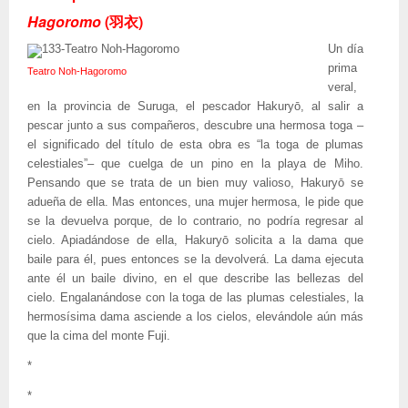
Hagoromo
(羽衣)
Un día
prima
Teatro Noh-Hagoromo
veral,
en la provincia de Suruga, el pescador Hakuryō, al salir a
pescar junto a sus compañeros, descubre una hermosa toga –
el significado del título de esta obra es “la toga de plumas
celestiales”– que cuelga de un pino en la playa de Miho.
Pensando que se trata de un bien muy valioso, Hakuryō se
adueña de ella. Mas entonces, una mujer hermosa, le pide que
se la devuelva porque, de lo contrario, no podría regresar al
cielo. Apiadándose de ella, Hakuryō solicita a la dama que
baile para él, pues entonces se la devolverá. La dama ejecuta
ante él un baile divino, en el que describe las bellezas del
cielo. Engalanándose con la toga de las plumas celestiales, la
hermosísima dama asciende a los cielos, elevándole aún más
que la cima del monte Fuji.
*
*