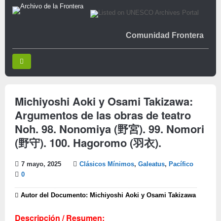
Comunidad Frontera
Michiyoshi Aoki y Osami Takizawa:
Argumentos de las obras de teatro
Noh. 98. Nonomiya (野宮). 99. Nomori
(野守). 100. Hagoromo (羽衣).
7 mayo, 2025
Clásicos Mínimos
,
Galeatus
,
Pacífico
0
Autor del Documento: Michiyoshi Aoki y Osami Takizawa
Descripción / Resumen: