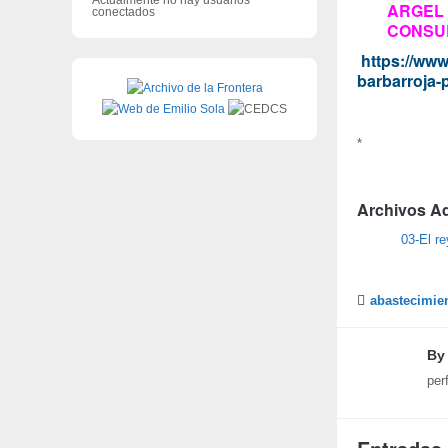
ARGEL 
conectados
CONSU
https://www
barbarroja-
*
Archivos A
03-El r
abastecimie
By
per