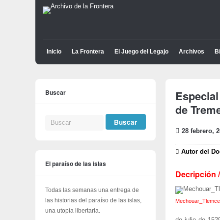
Inicio
La Frontera
El Juego del Legajo
Archivos
Bi
Buscar
Especial
de Trem
28 febrero, 
Autor del D
El paraíso de las islas
Decripción 
Todas las semanas una entrega de
las historias del paraíso de las islas,
Mechouar_Tlemce
una utopía libertaria.