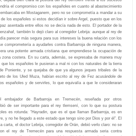
9, dejaba bien clara la postura del rey tlemsení frente a los sucesos
endría el compromiso con los españoles en cuanto al abastecimiento
e embarcaba en Mostaganem, pero no se comprometía a mandar a su
de los españoles si estos decidían ir sobre Argel, puesto que en los
 paz asentada entre ellos no se decía nada de esto. El portador de la
enzahaf, también lo dejó claro al corregidor Lebrija: aunque al rey de
día parecer más segura para sus intereses la buena relación con los
se comprometería a ayudarles contra Barbarroja de ninguna manera,
iera una potente armada cristiana que emprendiese la ocupación de
a zona costera. En su carta, además, se expresaba de manera muy
a que los españoles le pusieran a mal ni con los naturales de la tierra
de Poniente, y se quejaba de que ya algunos jeques tribales de la
eto de los Uled Muza, habían escrito al rey de Fez acusándole de
los españoles y de servirles, lo que equivalía a que le consideraran
el embajador de Barbarroja en Tremecén, reseñada por otros
ebió de ser importante para el rey tlemsení, con lo que su postura
oles es rotunda: “Hayradin, que es el que llaman Barbarroja, es en
re, y no he llegado a este estado que tengo sino por Dios y por él”. El
la carta, el doctor Lebrija, corregidor de Orán, debió verlo claro: no se
con el rey de Tremecén para una respuesta armada seria contra