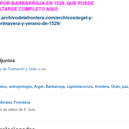
POR BARBARROJA EN 1529, QUE PUEDE
LTARSE COMPLETO AQUÍ:
.archivodelafrontera.com/archivos/argel-y-
primavera-y-verano-de-1529/
djuntos
ey de Tremecén y Orán
(2 MB)
ntos
,
antropología
,
Argel
,
Barbarroja
,
capitulaciones
,
frontera
,
Orán
,
paz
Arráez Frontera
fil de editor de E.Sola