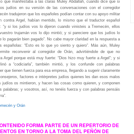
 lo que manifestaba a las claras Muley Abdallah, cuando dice que si
rios judíos en su versión de las conversaciones con el corregidor
ecén tradujeron que los españoles podían contar con su apoyo militar
n contra Argel, habían mentido, lo mismo que el traductor español
 “y si los judíos vos lo dijeron cuando vinisteis a Tremecén, ellos
 vuestro trujamán vos lo dijo mintió; y si pareciere que los judíos lo
me lo pagarán bien pagado”. No cabe mayor claridad en la respuesta a
es españolas: “Esto es lo que yo siento y quiero”. Más aún, Muley
rmite reconvenir al corregidor de Orán, advirtiéndole de que no
tra Argel porque está muy fuerte: “Dios hizo muy fuerte a Argel”; y si
clinó a “codiciarla”, también mintió, y los confunde con palabras
er que tienen fuerza para esa empresa, llegando a sugerir claramente
onsejeros, factores e intérpretes judíos quienes les dan esos malos
os judíos os mintieron, y hacen las cosas como quieren, y componen
 palabras; y vosotros, así, no tenéis fuerza y con palabras pensáis
ra”.
remecén y Orán
ONTENIDO FORMA PARTE DE UN REPERTORIO DE
NTOS EN TORNO A LA TOMA DEL PEÑÓN DE