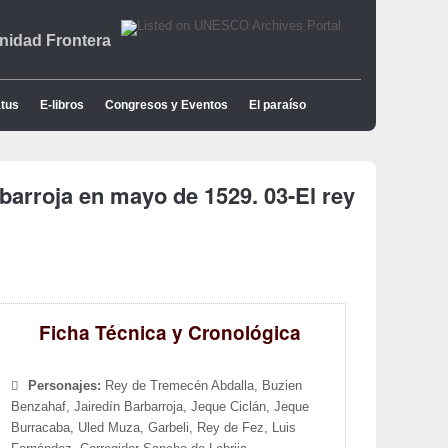
idad Frontera
tus
E-libros
Congresos y Eventos
El paraíso
barroja en mayo de 1529. 03-El rey
Ficha Técnica y Cronológica
Personajes:
Rey de Tremecén Abdalla, Buzien
Benzahaf, Jairedín Barbarroja, Jeque Ciclán, Jeque
Burracaba, Uled Muza, Garbeli, Rey de Fez, Luis