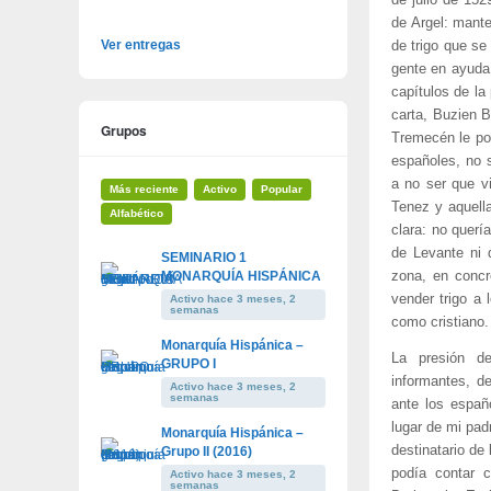
de julio de 152
de Argel: mant
Ver entregas
de trigo que s
gente en ayuda 
capítulos de la
carta, Buzien B
Grupos
Tremecén le po
españoles, no 
a no ser que v
Más reciente
Activo
Popular
Tenez y aquell
Alfabético
clara: no querí
de Levante ni 
SEMINARIO 1
MONARQUÍA HISPÁNICA
zona, en concr
vender trigo a 
Activo hace 3 meses, 2
semanas
como cristiano.
Monarquía Hispánica –
La presión d
GRUPO I
informantes, d
Activo hace 3 meses, 2
semanas
ante los españ
lugar de mi pad
Monarquía Hispánica –
destinatario de 
Grupo II (2016)
podía contar 
Activo hace 3 meses, 2
semanas