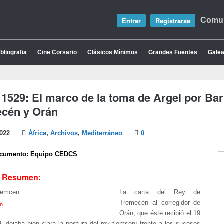
Entrar
Registrarse
Comun
bliografia
Cine Corsario
Clásicos Mínimos
Grandes Fuentes
Galea
 1529: El marco de la toma de Argel por Bar
ecén y Orán
2022
África
,
Archivos
,
Mediterráneo
0
ocumento: Equipo CEDCS
/ Resumen:
La carta del Rey de
Tremecén al corregidor de
n
Orán, que éste recibió el 19