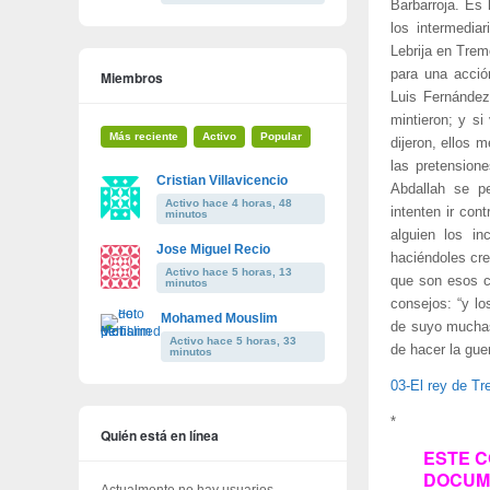
Barbarroja. Es
los intermedia
Lebrija en Trem
para una acció
Miembros
Luis Fernández:
mintieron; y si
Más reciente
Activo
Popular
dijeron, ellos 
las pretension
Cristian Villavicencio
Abdallah se pe
Activo hace 4 horas, 48
intenten ir con
minutos
alguien los in
Jose Miguel Recio
haciéndoles cre
Activo hace 5 horas, 13
que son esos c
minutos
consejos: “y l
Mohamed Mouslim
de suyo muchas
Activo hace 5 horas, 33
de hacer la guer
minutos
03-El rey de T
*
Quién está en línea
ESTE C
DOCUME
Actualmente no hay usuarios