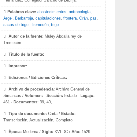
Fernández, Corregidor Sancho de Lebrija,
Palabras clave:
abastecimientos
,
antropología
,
Argel
,
Barbarroja
,
capitulaciones
,
frontera
,
Orán
,
paz
,
sacas de trigo
,
Tremecén
,
trigo
Autor de la fuente:
Muley Abdalla rey de
Tremecén
Título de la fuente:
Impresor:
Ediciones / Ediciones Críticas:
Archivo de procedencia:
Archivo General de
Simancas /
Volumen:
-
Sección:
Estado -
Legajo:
461 -
Documentos:
39, 40,
Tipo de documento:
Carta /
Estado:
Transcripción, Actualización, Completo
Época:
Moderna /
Siglo:
XVI DC /
Año:
1529