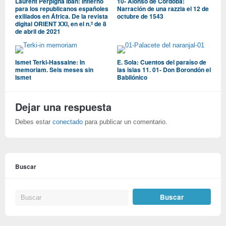
Laurent Perpigna Iban: Infierno
10- Alonso de Córdoba:
para los republicanos españoles
Narración de una razzia el 12 de
exiliados en África. De la revista
octubre de 1543
digital ORIENT XXI, en el n.º de 8
de abril de 2021
Ismet Terki-Hassaine: In
E. Sola: Cuentos del paraíso de
memoriam. Seis meses sin
las islas 11. 01- Don Borondón el
Ismet
Babilónico
Dejar una respuesta
Debes estar
conectado
para publicar un comentario.
Buscar