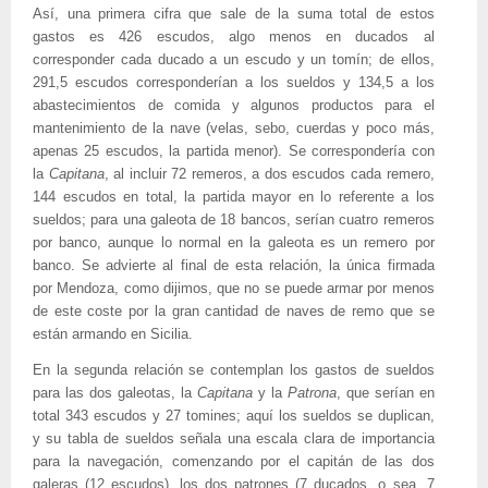
Así, una primera cifra que sale de la suma total de estos
gastos es 426 escudos, algo menos en ducados al
corresponder cada ducado a un escudo y un tomín; de ellos,
291,5 escudos corresponderían a los sueldos y 134,5 a los
abastecimientos de comida y algunos productos para el
mantenimiento de la nave (velas, sebo, cuerdas y poco más,
apenas 25 escudos, la partida menor). Se correspondería con
la
Capitana
, al incluir 72 remeros, a dos escudos cada remero,
144 escudos en total, la partida mayor en lo referente a los
sueldos; para una galeota de 18 bancos, serían cuatro remeros
por banco, aunque lo normal en la galeota es un remero por
banco. Se advierte al final de esta relación, la única firmada
por Mendoza, como dijimos, que no se puede armar por menos
de este coste por la gran cantidad de naves de remo que se
están armando en Sicilia.
En la segunda relación se contemplan los gastos de sueldos
para las dos galeotas, la
Capitana
y la
Patrona
, que serían en
total 343 escudos y 27 tomines; aquí los sueldos se duplican,
y su tabla de sueldos señala una escala clara de importancia
para la navegación, comenzando por el capitán de las dos
galeras (12 escudos), los dos patrones (7 ducados, o sea, 7