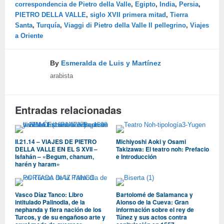
correspondencia de Pietro della Valle
,
Egipto
,
India
,
Persia
,
PIETRO DELLA VALLE
,
siglo XVII primera mitad
,
Tierra
Santa
,
Turquía
,
Viaggi di Pietro della Valle Il pellegrino
,
Viajes
a Oriente
By
Esmeralda de Luis y Martínez
arabista
Entradas relacionadas
II.21.14 – VIAJES DE PIETRO
Michiyoshi Aoki y Osami
DELLA VALLE EN EL S XVII –
Takizawa: El teatro noh: Prefacio
Isfahán – «Begum, chanum,
e Introducción
harén y haram»
Vasco Díaz Tanco: Libro
Bartolomé de Salamanca y
intitulado Palinodia, de la
Alonso de la Cueva: Gran
nephanda y fiera nación de los
información sobre el rey de
Turcos, y de su engañoso arte y
Túnez y sus actos contra