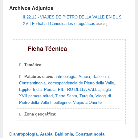
Archivos Adjuntos
II.22.12 - VIAJES DE PIETRO DELLA VALLE EN EL S
XVII-Ferhabad-Curiosidades ortográficas
(828 kB)
Ficha Técnica
Temática:
Palabras clave:
antropología
,
Arabia
,
Babilonia
,
Constantinopla
,
correspondencia de Pietro della Valle
,
Egipto
,
India
,
Persia
,
PIETRO DELLA VALLE
,
siglo
XVII primera mitad
,
Tierra Santa
,
Turquía
,
Viaggi di
Pietro della Valle Il pellegrino
,
Viajes a Oriente
Zona geográfica:
antropología
,
Arabia
,
Babilonia
,
Constantinopla
,