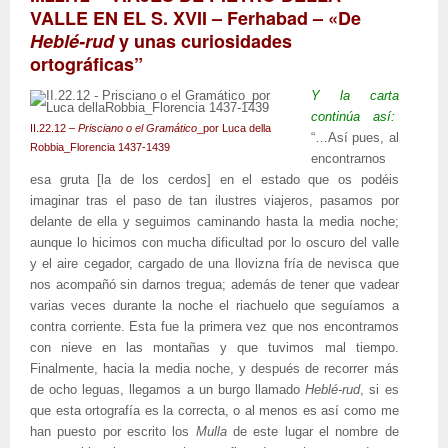
VALLE EN EL S. XVII – Ferhabad – «De
Heblé-rud
y unas curiosidades
ortográficas”
Y la carta
continúa así:
II.22.12 –
Prisciano o el Gramático
_por Luca della
“…Así pues, al
Robbia_Florencia 1437-1439
encontrarnos
esa gruta [la de los cerdos] en el estado que os podéis
imaginar tras el paso de tan ilustres viajeros, pasamos por
delante de ella y seguimos caminando hasta la media noche;
aunque lo hicimos con mucha dificultad por lo oscuro del valle
y el aire cegador, cargado de una llovizna fría de nevisca que
nos acompañó sin darnos tregua; además de tener que vadear
varias veces durante la noche el riachuelo que seguíamos a
contra corriente. Esta fue la primera vez que nos encontramos
con nieve en las montañas y que tuvimos mal tiempo.
Finalmente, hacia la media noche, y después de recorrer más
de ocho leguas, llegamos a un burgo llamado
Heblé-rud
, si es
que esta ortografía es la correcta, o al menos es así como me
han puesto por escrito los
Mulla
de este lugar el nombre de