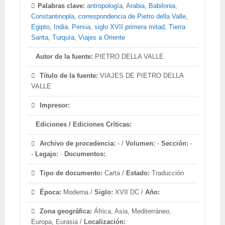
Palabras clave:
antropología
,
Arabia
,
Babilonia
,
Constantinopla
,
correspondencia de Pietro della Valle
,
Egipto
,
India
,
Persia
,
siglo XVII primera mitad
,
Tierra
Santa
,
Turquía
,
Viajes a Oriente
Autor de la fuente:
PIETRO DELLA VALLE
Título de la fuente:
VIAJES DE PIETRO DELLA
VALLE
Impresor:
Ediciones / Ediciones Críticas:
Archivo de procedencia:
- /
Volumen:
-
Sección:
-
-
Legajo:
-
Documentos:
Tipo de documento:
Carta /
Estado:
Traducción
Época:
Moderna /
Siglo:
XVII DC /
Año:
Zona geográfica:
África, Asia, Mediterráneo,
Europa, Eurasia /
Localización: