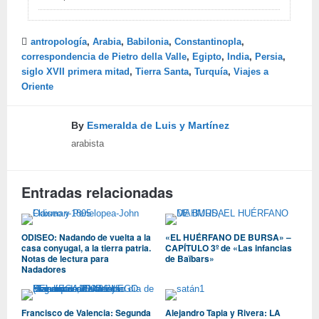
antropología
,
Arabia
,
Babilonia
,
Constantinopla
,
correspondencia de Pietro della Valle
,
Egipto
,
India
,
Persia
,
siglo XVII primera mitad
,
Tierra Santa
,
Turquía
,
Viajes a
Oriente
By
Esmeralda de Luis y Martínez
arabista
Entradas relacionadas
ODISEO: Nadando de vuelta a la
«EL HUÉRFANO DE BURSA» –
casa conyugal, a la tierra patria.
CAPÍTULO 3º de «Las infancias
Notas de lectura para
de Baïbars»
Nadadores
Francisco de Valencia: Segunda
Alejandro Tapia y Rivera: LA