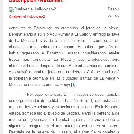
Descripción / Resumen:
Despu
és de
Onalp-en el Indico-cap-2
la
conquista de Egipto por los otomanos, el jerife de La Meca,
Berekat envió a su hijo Abu Numey a El Cairo y entregó la llave
de La Meca a través de él al sultán Selim I, como señal de
obediencia a la soberanía otomana. El sultán, que aún no
había regresado a Estambul, estaba considerando enviar
tropas para conquistar La Meca y sus alrededores, pero
abandonó la idea después de que Berekat anunció su sumisión
y lo volvió a nombrar jerife con un decreto. Así, se estableció
la soberanía otomana en las ciudades santas de La Meca y
Medina, conocidas como
Haremeyn
[1]
.
Por aquel entonces, Emir Husseín se desempeñaba
como gobernador de Jeddah. El sultán Selim I, que estaba al
tanto de las vejaciones y exacciones a las que Emir Husseín
estaba sometiendo al pueblo de Jeddah, envió la sentencia de
muerte del gobernador a Berekat, quien a su vez ordenó a
alguien lo ahogara en el mar mientras estaba en su barco.
Después de la muerte de Husseín, el sultán Selim nombró a