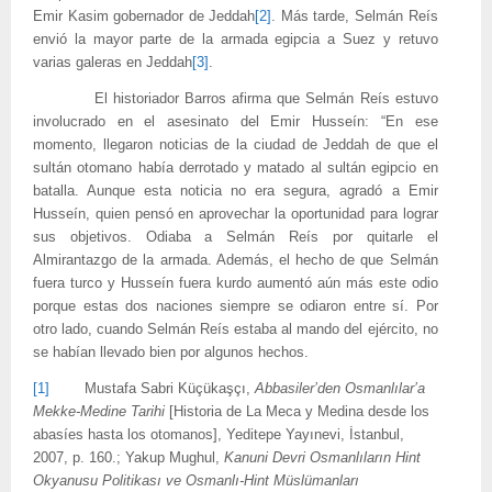
Emir Kasim gobernador de Jeddah
[2]
. Más tarde, Selmán Reís
envió la mayor parte de la armada egipcia a Suez y retuvo
varias galeras en Jeddah
[3]
.
El historiador Barros afirma que Selmán Reís estuvo
involucrado en el asesinato del Emir Husseín: “En ese
momento, llegaron noticias de la ciudad de Jeddah de que el
sultán otomano había derrotado y matado al sultán egipcio en
batalla. Aunque esta noticia no era segura, agradó a Emir
Husseín, quien pensó en aprovechar la oportunidad para lograr
sus objetivos. Odiaba a Selmán Reís por quitarle el
Almirantazgo de la armada. Además, el hecho de que Selmán
fuera turco y Husseín fuera kurdo aumentó aún más este odio
porque estas dos naciones siempre se odiaron entre sí. Por
otro lado, cuando Selmán Reís estaba al mando del ejército, no
se habían llevado bien por algunos hechos.
[1]
Mustafa Sabri Küçükaşçı,
Abbasiler’den Osmanlılar’a
Mekke
-Medine
Tarihi
[Historia de La Meca y Medina desde los
abasíes hasta los otomanos], Yeditepe Yayınevi, İstanbul,
2007, p. 160.; Yakup Mughul,
Kanuni Devri Osmanlıların Hint
Okyanusu Politikası ve Osmanlı-Hint Müslümanları