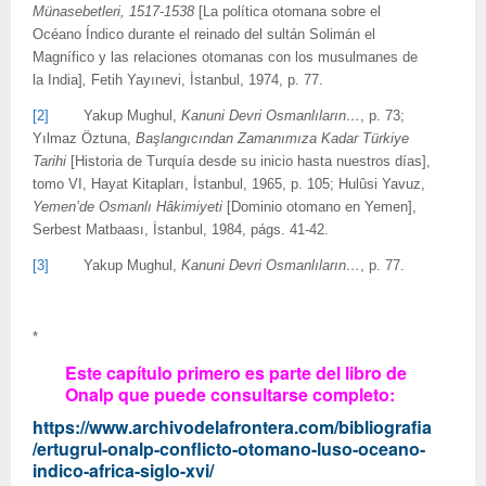
Münasebetleri, 1517-1538
[La política otomana sobre el
Océano Índico durante el reinado del sultán Solimán el
Magnífico y las relaciones otomanas con los musulmanes de
la India]
,
Fetih Yayınevi, İstanbul, 1974, p. 77.
[2]
Yakup Mughul,
Kanuni Devri Osmanlıların…
, p. 73;
Yılmaz Öztuna,
Başlangıcından Zamanımıza Kadar Türkiye
Tarihi
[Historia de Turquía desde su inicio hasta nuestros días],
tomo VI, Hayat Kitapları, İstanbul, 1965, p. 105; Hulûsi Yavuz,
Yemen
’de Osmanlı Hâkimiyeti
[Dominio otomano en Yemen],
Serbest Matbaası, İstanbul, 1984, págs. 41-42.
[3]
Yakup Mughul,
Kanuni Devri Osmanlıların…
, p. 77.
*
Este capítulo primero es parte del libro de
Onalp que puede consultarse completo:
https://www.archivodelafrontera.com/bibliografia
/ertugrul-onalp-conflicto-otomano-luso-oceano-
indico-africa-siglo-xvi/