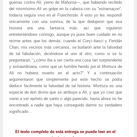
guerras contra
Ali
, yerno de
Mahoma—
, que habiendo recibido
del mismísimo
Ali
un golpe en la cabeza con su “
estramaçon
”,
todavía seguía vivo en el
Franchistán
. A esto yo les respondí
únicamente con una sonrisa; de la que dedujeron que esa
historia era una fantasía más; así que siguieron
entreteniéndose conmigo; aunque yo puse buen cuidado en no
reírme antes que los demás, cuando el
Corçi
–
basci
y
Feridán
Chan
, mis vecinos más cercanos, se burlaron ante la falsedad
de tal fabulación, diciéndose el uno al otro, como si se lo
preguntaran, “¿cómo iba a ser cierta una cosa tan sorprendente
y extraordinaria, como que un hombre herido por el
Mortoza
de
Ali
no hubiera muerto en el acto?” Y a continuación
argumentaron que simplemente por este hecho se podía
deducir fácilmente la falsedad de tal historia.
Mortoza
es una
especie de don divino que se atribuye a
Ali
, y que yo creo que
viene a ser epíteto de santo o algo parecido; hasta ahora no he
encontrado a nadie que haya conseguido darme su verdadero
significado…
El texto completo de esta entrega se puede leer en el