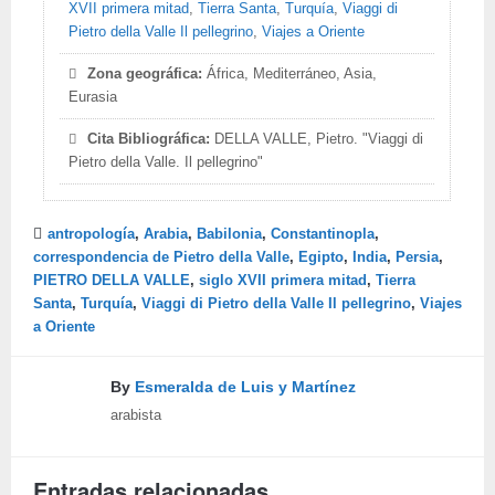
XVII primera mitad
,
Tierra Santa
,
Turquía
,
Viaggi di
Pietro della Valle Il pellegrino
,
Viajes a Oriente
Zona geográfica:
África, Mediterráneo, Asia,
Eurasia
Cita Bibliográfica:
DELLA VALLE, Pietro. "Viaggi di
Pietro della Valle. Il pellegrino"
antropología
,
Arabia
,
Babilonia
,
Constantinopla
,
correspondencia de Pietro della Valle
,
Egipto
,
India
,
Persia
,
PIETRO DELLA VALLE
,
siglo XVII primera mitad
,
Tierra
Santa
,
Turquía
,
Viaggi di Pietro della Valle Il pellegrino
,
Viajes
a Oriente
By
Esmeralda de Luis y Martínez
arabista
Entradas relacionadas