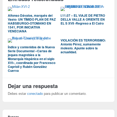
Alfonso Dávalos, marqués del
I.11.07 – EL VIAJE DE PIETRO
Vasto: UN TÍMIDO PLAN DE PAZ
DELLA VALLE A ORIENTE EN
HABSBURGO-OTOMANO EN
EL S XVII -Regreso a El Cairo
1541, POR INICIATIVA
VENECIANA
VIOLACIÓN ES TERRORISMO:
Antonio Pérez, sumamente
Índice y contenidos de la Nueva
molesto. Apunte sobre la
Serie Documental «Cartas de
actualidad.
jeques magrebíes a la
Monarquía hispánica en el siglo
XVI», coordinada por Francesco
Caprioli y Rubén González
Cuerva
Dejar una respuesta
Debes estar
conectado
para publicar un comentario.
Buscar