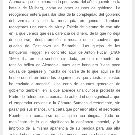
Alemania que culminará en la primavera del año siguiente en la
batalla de Mulberg, como de otros asuntos de gobierno. La
recogemos entera para dar idea de la complejidad del gobierno
del virreinato y de la monarquía en general. También
recogemos una carta del virrey Toledo del verano de ese año
en la que vemos que esa carencia de dinero, de la que no deja
de quejarse, afecta también al rescate de los cautivos que
quedan de Castilnovo en Estambul. Las quejas de los
banqueros Fugger, en concreto aquí de Antón Fúcar (1493-
1560), iba en ese sentido, sin duda, en ese momento, de
tensión bélica en Alemania; pues este banquero “tiene poca
causa de quejarse y mucha de loarse de lo que aquí se ha
hecho con él en todos los pagamientos que vuestra majestad
ha enviado a mandar”. Una carta de asuntos generales de
gobierno también, en la que aparece una curiosa protesta de
Pedro de Toledo por la pérdida de autoridad que significaba que
el emperador enviase a la Cámara Sumaria directamente, sin
pasar por sus manos, una carta que por error abrió el secretario
Puente, sin percatarse de a quién iba dirigida. Todo un
manifiesto de lo que significaba la confianza imperial, y lo
impropio de la misma apariencia de su pérdida para una alta
autoridad en el organigrama del imperio como era la del virrey.