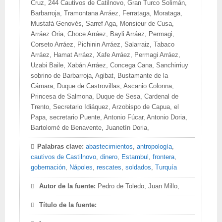
Cruz, 244 Cautivos de Catilnovo, Gran Turco Solimán,
Barbarroja, Tramontana Arráez, Ferrataga, Morataga,
Mustafá Genovés, Sarref Aga, Monsieur de Cusa,
Arráez Oria, Choce Arráez, Bayli Arráez, Permagi,
Corseto Arráez, Pichinin Arráez, Salarraiz, Tabaco
Arráez, Hamat Arráez, Xafe Arráez, Permagi Arráez,
Uzabi Baile, Xabán Arráez, Concega Cana, Sanchirriuy
sobrino de Barbarroja, Agibat, Bustamante de la
Cámara, Duque de Castrovillas, Ascanio Colonna,
Princesa de Salmona, Duque de Sesa, Cardenal de
Trento, Secretario Idiáquez, Arzobispo de Capua, el
Papa, secretario Puente, Antonio Fúcar, Antonio Doria,
Bartolomé de Benavente, Juanetín Doria,
Palabras clave:
abastecimientos
,
antropología
,
cautivos de Castilnovo
,
dinero
,
Estambul
,
frontera
,
gobernación
,
Nápoles
,
rescates
,
soldados
,
Turquía
Autor de la fuente:
Pedro de Toledo, Juan Millo,
Título de la fuente: