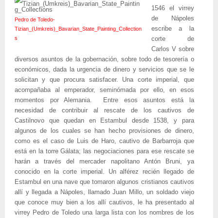
1546 el virrey
de Nápoles
Pedro de Toledo-
escribe a la
Tizian_(Umkreis)_Bavarian_State_Painting_Collection
s
corte de
Carlos V sobre
diversos asuntos de la gobernación, sobre todo de tesorería o
económicos, dada la urgencia de dinero y servicios que se le
solicitan y que procura satisfacer. Una corte imperial, que
acompañaba al emperador, seminómada por ello, en esos
momentos por Alemania. Entre esos asuntos está la
necesidad de contribuir al rescate de los cautivos de
Castilnovo que quedan en Estambul desde 1538, y para
algunos de los cuales se han hecho provisiones de dinero,
como es el caso de Luis de Haro, cautivo de Barbarroja que
está en la torre Gálata; las negociaciones para ese rescate se
harán a través del mercader napolitano Antón Bruni, ya
conocido en la corte imperial. Un alférez recién llegado de
Estambul en una nave que tomaron algunos cristianos cautivos
allí y llegada a Nápoles, llamado Juan Millo, un soldado viejo
que conoce muy bien a los allí cautivos, le ha presentado al
virrey Pedro de Toledo una larga lista con los nombres de los