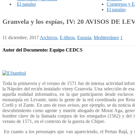
El paraíso
Congresos y E
El paraíso
Granvela y los espías, IV: 20 AVISOS DE LE
11 diciembre, 2017
Archivos
,
E-libros
,
Eurasia
,
Mediterráneo
1
Autor del Documento: Equipo CEDCS
Toda la primavera y el verano de 1571 fue de intensa actividad infor
la Nápoles del recién instalado virrey Granvela. Una selección de esa
aquella realidad informativa, en la que participaron desde esclavo
monarquía en Levante, tanto la gente de la red coordinada por Ren
Corfú y el Zante. En uno de esos avisos, por ejemplo, se da noticia 
descubrimiento como agente y muerte ahogado de Morat Aga, genov
hombre clave de la llamada conjura de los renegados (1562) y del tr
verano de 1571, en el contexto de la guerra de Chipre.
En cuanto a los personajes que van apareciendo, el Pertan Bajá, y 