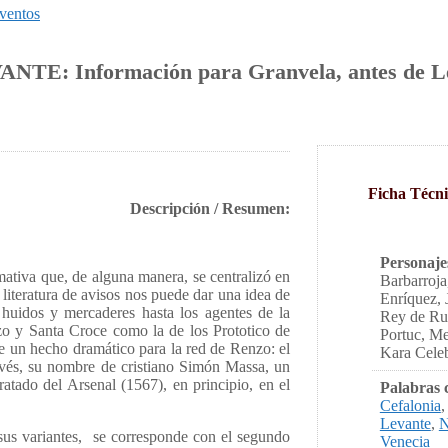
ventos
VANTE: Información para Granvela, antes de L
Ficha Técni
Descripción / Resumen:
Personaje
mativa que, de alguna manera, se centralizó en
Barbarroja
 literatura de avisos nos puede dar una idea de
Enríquez, 
s huidos y mercaderes hasta los agentes de la
Rey de Rus
zo y Santa Croce como la de los Prototico de
Portuc, Me
de un hecho dramático para la red de Renzo: el
Kara Celeb
és, su nombre de cristiano Simón Massa, un
atado del Arsenal (1567), en principio, en el
Palabras 
Cefalonia
Levante
,
N
sus variantes, se corresponde con el segundo
Venecia