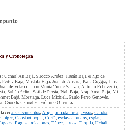
epanto
ca y Cronológica
s:
Uchalí, Ali Bajá, Sirocco Arráez, Hasán Bajá el hijo de
, Pertev Bajá, Mustafa Bajá, Juan de Austria, Kara Coggia, Luis
Juan de Velasco, Juan Montañón de Salazar, Antonio Echeverría,
ia, Sultán Selim, Sofi de Persia, Piali Bajá, Arap Amat Bajá, Ali
hmet Bajá, Morataga, Luca Michieli, Paulo Ferro Genovés,
i, Caurali, Cannalle, Jerónimo Querino,
clave:
abastecimientos
,
Argel
,
armada turca
,
avisos
,
Candía
,
,
Chipre
,
Constantinopla
,
Corfú
,
esclavos huidos
,
espías
,
ápoles
,
Ragusa
,
relaciones
,
Túnez
,
turcos
,
Turquía
,
Uchali
,