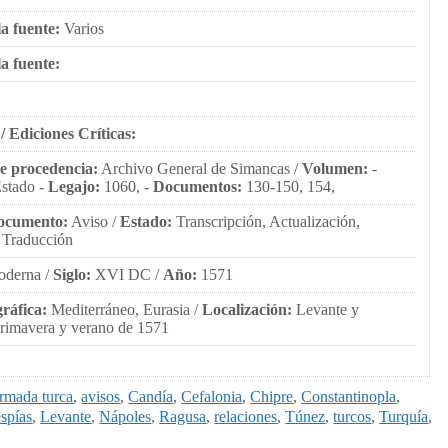
a fuente:
Varios
la fuente:
/ Ediciones Críticas:
e procedencia:
Archivo General de Simancas /
Volumen:
-
stado -
Legajo:
1060, -
Documentos:
130-150, 154,
ocumento:
Aviso /
Estado:
Transcripción, Actualización,
 Traducción
derna /
Siglo:
XVI DC /
Año:
1571
ráfica:
Mediterráneo, Eurasia /
Localización:
Levante y
rimavera y verano de 1571
rmada turca
,
avisos
,
Candía
,
Cefalonia
,
Chipre
,
Constantinopla
,
espías
,
Levante
,
Nápoles
,
Ragusa
,
relaciones
,
Túnez
,
turcos
,
Turquía
,