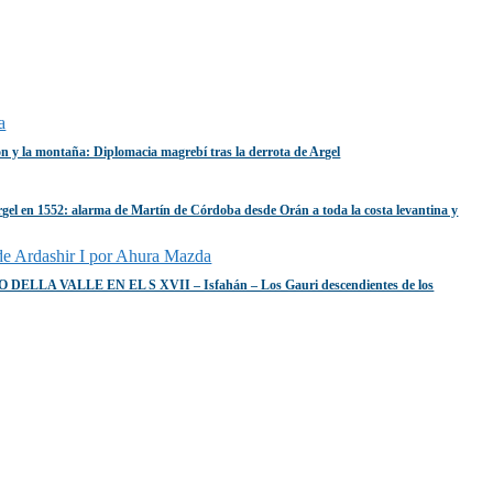
eón y la montaña: Diplomacia magrebí tras la derrota de Argel
rgel en 1552: alarma de Martín de Córdoba desde Orán a toda la costa levantina y
 DELLA VALLE EN EL S XVII – Isfahán – Los Gauri descendientes de los