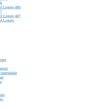
86
l Legajo 486
87
l Legajo 487
l Legajo
ntes
neral
recomendada
sas
ra
mos
es