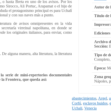
, o hasta Breta en uno de los avisos. Por los
mo Sirocco, Ali Portuc, Arapamat o el hijo de
Autor de l
 duda el protagonismo principal es para Uchalí
sional y con sus naves más a punto.
Título de 
teratura de avisos omnipresentes en la vida
Impresor:
ecretaría virreinal napolitana, en donde se
sde los originales italianos, para enviar, como
Ediciones 
Archivo d
Sección:
E
De alguna manera, alta literatura, la literatura
Tipo de d
Completo,
Época:
Mo
a serie de mini-repertorios documentales
Zona geog
 la Frontera, que queda así:
Nápoles, p
abastecimientos
,
Argel
,
a
Corfú
,
esclavos huidos
,
Uchali
,
Venecia