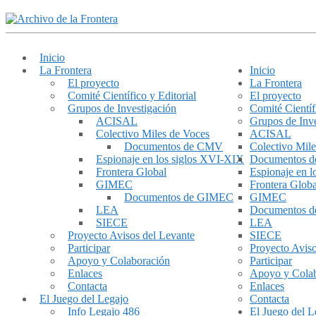
Inicio
La Frontera
Inicio
El proyecto
La Frontera
Comité Científico y Editorial
El proyecto
Grupos de Investigación
Comité Científ
ACISAL
Grupos de Inve
Colectivo Miles de Voces
ACISAL
Documentos de CMV
Colectivo Mile
Espionaje en los siglos XVI-XIX
Documentos 
Frontera Global
Espionaje en 
GIMEC
Frontera Globa
Documentos de GIMEC
GIMEC
LEA
Documentos 
SIECE
LEA
Proyecto Avisos del Levante
SIECE
Participar
Proyecto Aviso
Apoyo y Colaboración
Participar
Enlaces
Apoyo y Cola
Contacta
Enlaces
El Juego del Legajo
Contacta
Info Legajo 486
El Juego del L