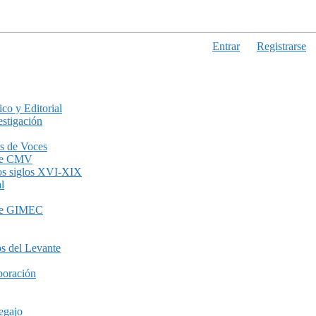
Entrar
Registrarse
ico y Editorial
stigación
s de Voces
de CMV
los siglos XVI-XIX
l
de GIMEC
s del Levante
boración
egajo