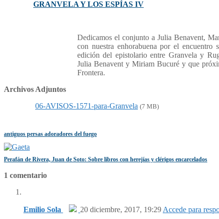
GRANVELA Y LOS ESPÍAS IV
Dedicamos el conjunto a Julia Benavent, Ma
con nuestra enhorabuena por el encuentro 
edición del epistolario entre Granvela y R
Julia Benavent y Miriam Bucuré y que próx
Frontera.
Archivos Adjuntos
06-AVISOS-1571-para-Granvela
(7 MB)
antiguos persas adoradores del fuego
Perafán de Rivera, Juan de Soto: Sobre libros con herejías y clérigos encarcelados
1 comentario
Emilio Sola
20 diciembre, 2017, 19:29
Accede para resp