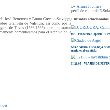
By
Arráez Frontera
perfil de editor de E.Sola
ría José Bertomeu y Bruno Crevato-Selvaggi,
Entradas relacionadas
sobre Granvela de Valencia, así como por la
uggero de Tassis (1536-1565), que prepararon
imamente comentaremos para el Archivo de la
004.- Francesco Caprioli: El l
Salah Arráez, nuevo bajá de A
meridional española
II.21.05 – VIAJES DE PIETRO
onder