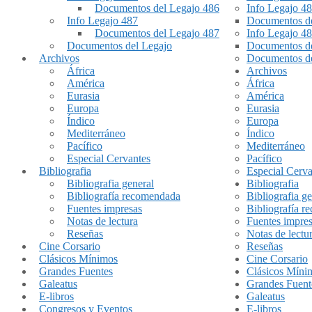
Documentos del Legajo 486
Info Legajo 4
Info Legajo 487
Documentos de
Documentos del Legajo 487
Info Legajo 4
Documentos del Legajo
Documentos de
Archivos
Documentos de
África
Archivos
América
África
Eurasia
América
Europa
Eurasia
Índico
Europa
Mediterráneo
Índico
Pacífico
Mediterráneo
Especial Cervantes
Pacífico
Bibliografia
Especial Cerva
Bibliografia general
Bibliografia
Bibliografía recomendada
Bibliografia ge
Fuentes impresas
Bibliografía 
Notas de lectura
Fuentes impre
Reseñas
Notas de lectu
Cine Corsario
Reseñas
Clásicos Mínimos
Cine Corsario
Grandes Fuentes
Clásicos Míni
Galeatus
Grandes Fuent
E-libros
Galeatus
Congresos y Eventos
E-libros