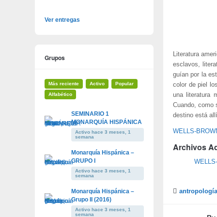
Ver entregas
Literatura ameri
Grupos
esclavos, liter
guían por la est
Más reciente
Activo
Popular
color de piel l
Alfabético
una literatura 
Cuando, como sa
SEMINARIO 1
destino está allí
MONARQUÍA HISPÁNICA
WELLS-BROWN-
Activo hace 3 meses, 1
semana
Archivos A
Monarquía Hispánica –
GRUPO I
WELLS-
Activo hace 3 meses, 1
semana
Monarquía Hispánica –
antropologí
Grupo II (2016)
Activo hace 3 meses, 1
semana