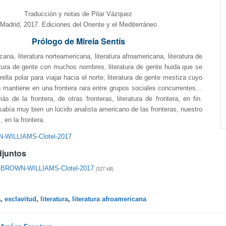
Traducción y notas de Pilar Vázquez
Madrid, 2017. Ediciones del Oriente y el Mediterráneo
Prólogo de Mireia Sentís
cana, literatura norteamericana, literatura afroamericana, literatura de
atura de gente con muchos nombres, literatura de gente huida que se
rella polar para viajar hacia el norte, literatura de gente mestiza cuyo
os mantiene en una frontera rara entre grupos sociales concurrentes…
más de la frontera, de otras fronteras, literatura de frontera, en fin.
bía muy bien un lúcido analista americano de las fronteras, nuestro
, en la frontera.
WILLIAMS-Clotel-2017
djuntos
BROWN-WILLIAMS-Clotel-2017
(527 kB)
a
,
esclavitud
,
literatura
,
literatura afroamericana