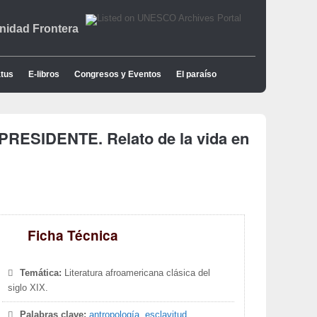
idad Frontera
tus
E-libros
Congresos y Eventos
El paraíso
ESIDENTE. Relato de la vida en
Ficha Técnica
Temática:
Literatura afroamericana clásica del
siglo XIX.
Palabras clave:
antropología
,
esclavitud
,