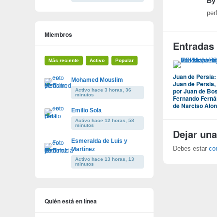
By
per
Miembros
Entradas
Más reciente
Activo
Popular
Juan de Persia:
Mohamed Mouslim
Juan de Persia, 
por Juan de Bos
Activo hace 3 horas, 36
minutos
Fernando Ferná
de Narciso Alon
Emilio Sola
Activo hace 12 horas, 58
minutos
Dejar una
Esmeralda de Luis y
Debes estar
co
Martínez
Activo hace 13 horas, 13
minutos
Quién está en línea