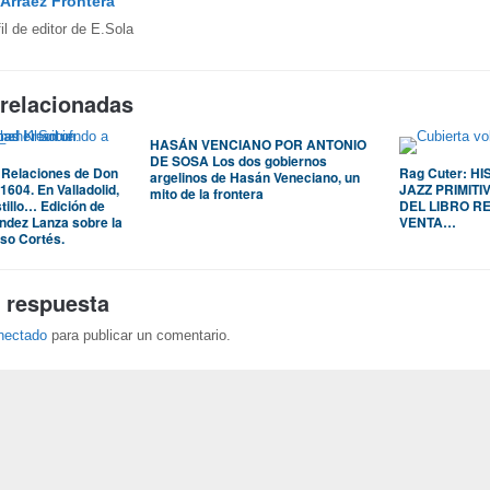
Arráez Frontera
fil de editor de E.Sola
 relacionadas
HASÁN VENCIANO POR ANTONIO
DE SOSA Los dos gobiernos
 Relaciones de Don
Rag Cuter: H
argelinos de Hasán Veneciano, un
1604. En Valladolid,
JAZZ PRIMIT
mito de la frontera
tillo… Edición de
DEL LIBRO RE
ndez Lanza sobre la
VENTA…
so Cortés.
 respuesta
nectado
para publicar un comentario.