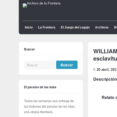
Inicio
La Frontera
El Juego del Legajo
Archivos
Bi
Buscar
WILLIAM
esclavit
20 abril, 201
Descripción
El paraíso de las islas
Relato 
Todas las semanas una entrega de
las historias del paraíso de las islas,
una utopía libertaria.