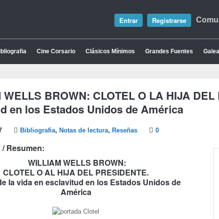
Entrar
Registrarse
Comun
bliografia
Cine Corsario
Clásicos Mínimos
Grandes Fuentes
Galea
 WELLS BROWN: CLOTEL O LA HIJA DEL PR
ud en los Estados Unidos de América
7
Bibliografia
,
Notas de lectura
,
Reseñas
0
 / Resumen:
WILLIAM WELLS BROWN:
CLOTEL O AL HIJA DEL PRESIDENTE.
de la vida en esclavitud en los Estados Unidos de
América