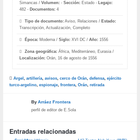
Simancas /
Volumen:
-
Sección:
Estado -
Legajo:
482 -
Documentos:
4
Tipo de documento:
Aviso, Relaciones /
Estado:
Transcripción, Actualización, Completo
Época:
Moderna /
Siglo:
XVI DC /
Año:
1556
Zona geográfica:
África, Mediterráneo, Eurasia /
Localización:
Orán, 16 de agosto de 1556
Argel
,
artillería
,
avisos
,
cerco de Orán
,
defensa
,
ejército
turco-argelino
,
espionaje
,
frontera
,
Orán
,
retirada
By
Arráez Frontera
perfil de editor de E.Sola
Entradas relacionadas