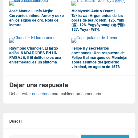
José Manuel Lucía Mejía:
Michiyoshi Aoki y Osami
Cervantes íntimo. Amor y sexo
Takizawa: Argumentos de las
en los siglos de oro. Nota de
obras de teatro Noh: 125. Yuki
lectura
(雪). 126. Yugyōyanagi (遊行柳).
127. Yuya (熊野).
Raymond Chandler, El largo
Felipe II y secretarios
adiós. NADADORES EN UN
cortesanos: Una respuesta de
PAISAJE, II El delito no es una
Felipe II al marqués de Mondéjar
enfermedad, es un síntoma
sobre asuntos del gobierno
virreinal, en agosto de 1578
Dejar una respuesta
Debes estar
conectado
para publicar un comentario.
Buscar