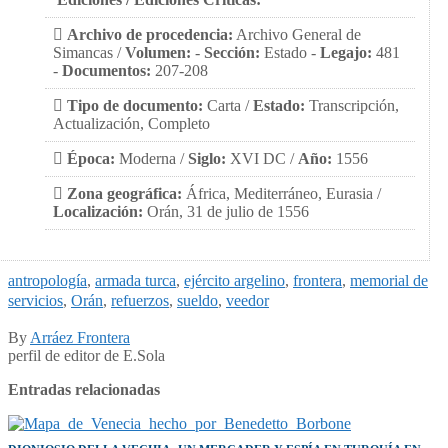
Archivo de procedencia:
Archivo General de
Simancas /
Volumen:
-
Sección:
Estado -
Legajo:
481
-
Documentos:
207-208
Tipo de documento:
Carta /
Estado:
Transcripción,
Actualización, Completo
Época:
Moderna /
Siglo:
XVI DC /
Año:
1556
Zona geográfica:
África, Mediterráneo, Eurasia /
Localización:
Orán, 31 de julio de 1556
antropología
,
armada turca
,
ejército argelino
,
frontera
,
memorial de
servicios
,
Orán
,
refuerzos
,
sueldo
,
veedor
By
Arráez Frontera
perfil de editor de E.Sola
Entradas relacionadas