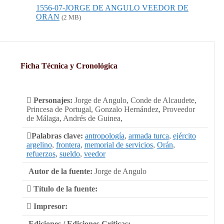
1556-07-JORGE DE ANGULO VEEDOR DE
ORAN
(2 MB)
Ficha Técnica y Cronológica
Personajes:
Jorge de Angulo, Conde de Alcaudete,
Princesa de Portugal, Gonzalo Hernández, Proveedor
de Málaga, Andrés de Guinea,
Palabras clave:
antropología
,
armada turca
,
ejército
argelino
,
frontera
,
memorial de servicios
,
Orán
,
refuerzos
,
sueldo
,
veedor
Autor de la fuente:
Jorge de Angulo
Título de la fuente:
Impresor:
Ediciones / Ediciones Críticas: