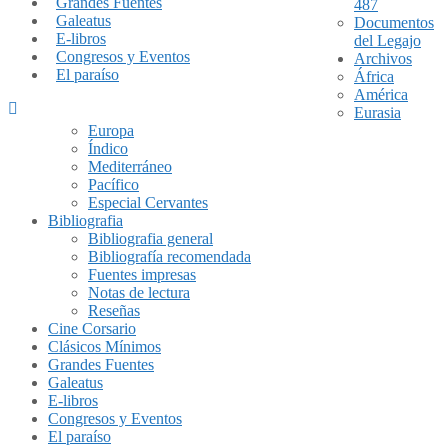
Grandes Fuentes
487
Galeatus
Documentos
E-libros
del Legajo
Congresos y Eventos
Archivos
El paraíso
África
América
Eurasia
Europa
Índico
Mediterráneo
Pacífico
Especial Cervantes
Bibliografia
Bibliografia general
Bibliografía recomendada
Fuentes impresas
Notas de lectura
Reseñas
Cine Corsario
Clásicos Mínimos
Grandes Fuentes
Galeatus
E-libros
Congresos y Eventos
El paraíso