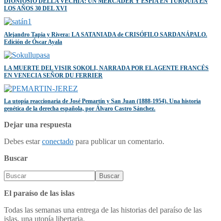
DIONIOSIO DELLA VECHIA: UN MERCADER Y ESPÍA EN TURQUÍA EN
LOS AÑOS 30 DEL XVI
Alejandro Tapia y Rivera: LA SATANIADA de CRISÓFILO SARDANÁPALO.
Edición de Óscar Ayala
LA MUERTE DEL VISIR SOKOLI, NARRADA POR EL AGENTE FRANCÉS
EN VENECIA SEÑOR DU FERRIER
La utopía reaccionaria de José Pemartín y San Juan (1888-1954). Una historia
genética de la derecha española, por Álvaro Castro Sánchez.
Dejar una respuesta
Debes estar
conectado
para publicar un comentario.
Buscar
El paraíso de las islas
Todas las semanas una entrega de las historias del paraíso de las
islas, una utopía libertaria.