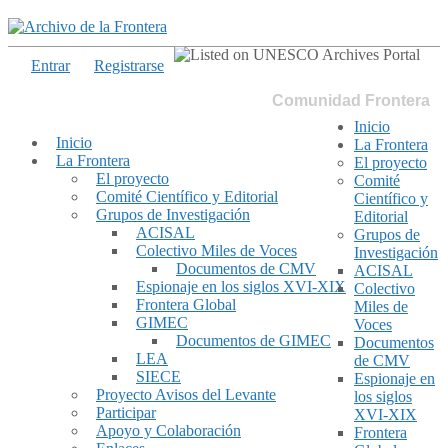
Entrar
Registrarse
Comunidad Frontera
Inicio
Inicio
La Frontera
La Frontera
El proyecto
El proyecto
Comité
Comité Científico y Editorial
Científico y
Grupos de Investigación
Editorial
ACISAL
Grupos de
Colectivo Miles de Voces
Investigación
Documentos de CMV
ACISAL
Espionaje en los siglos XVI-XIX
Colectivo
Frontera Global
Miles de
GIMEC
Voces
Documentos de GIMEC
Documentos
LEA
de CMV
SIECE
Espionaje en
Proyecto Avisos del Levante
los siglos
Participar
XVI-XIX
Apoyo y Colaboración
Frontera