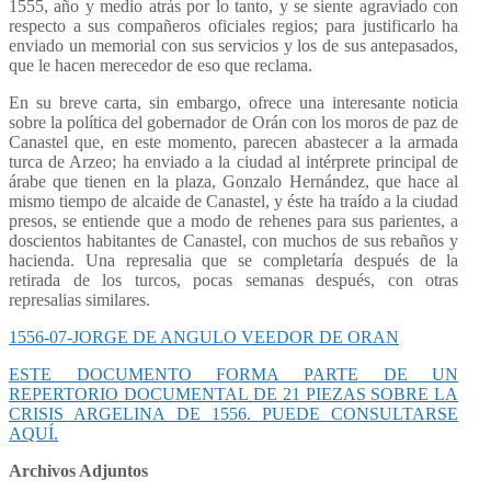
1555, año y medio atrás por lo tanto, y se siente agraviado con
respecto a sus compañeros oficiales regios; para justificarlo ha
enviado un memorial con sus servicios y los de sus antepasados,
que le hacen merecedor de eso que reclama.
En su breve carta, sin embargo, ofrece una interesante noticia
sobre la política del gobernador de Orán con los moros de paz de
Canastel que, en este momento, parecen abastecer a la armada
turca de Arzeo; ha enviado a la ciudad al intérprete principal de
árabe que tienen en la plaza, Gonzalo Hernández, que hace al
mismo tiempo de alcaide de Canastel, y éste ha traído a la ciudad
presos, se entiende que a modo de rehenes para sus parientes, a
doscientos habitantes de Canastel, con muchos de sus rebaños y
hacienda. Una represalia que se completaría después de la
retirada de los turcos, pocas semanas después, con otras
represalias similares.
1556-07-JORGE DE ANGULO VEEDOR DE ORAN
ESTE DOCUMENTO FORMA PARTE DE UN
REPERTORIO DOCUMENTAL DE 21 PIEZAS SOBRE LA
CRISIS ARGELINA DE 1556. PUEDE CONSULTARSE
AQUÍ.
Archivos Adjuntos