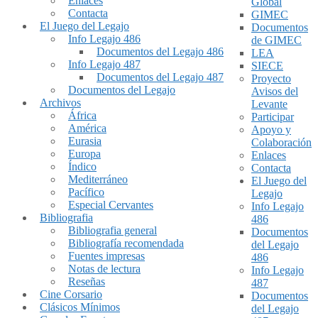
Enlaces
Global
Contacta
GIMEC
El Juego del Legajo
Documentos
Info Legajo 486
de GIMEC
Documentos del Legajo 486
LEA
Info Legajo 487
SIECE
Documentos del Legajo 487
Proyecto
Documentos del Legajo
Avisos del
Archivos
Levante
África
Participar
América
Apoyo y
Eurasia
Colaboración
Europa
Enlaces
Índico
Contacta
Mediterráneo
El Juego del
Pacífico
Legajo
Especial Cervantes
Info Legajo
Bibliografia
486
Bibliografia general
Documentos
Bibliografía recomendada
del Legajo
Fuentes impresas
486
Notas de lectura
Info Legajo
Reseñas
487
Cine Corsario
Documentos
Clásicos Mínimos
del Legajo