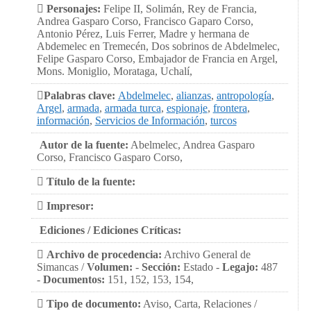
Personajes:
Felipe II, Solimán, Rey de Francia,
Andrea Gasparo Corso, Francisco Gaparo Corso,
Antonio Pérez, Luis Ferrer, Madre y hermana de
Abdemelec en Tremecén, Dos sobrinos de Abdelmelec,
Felipe Gasparo Corso, Embajador de Francia en Argel,
Mons. Moniglio, Morataga, Uchalí,
Palabras clave:
Abdelmelec
,
alianzas
,
antropología
,
Argel
,
armada
,
armada turca
,
espionaje
,
frontera
,
información
,
Servicios de Información
,
turcos
Autor de la fuente:
Abelmelec, Andrea Gasparo
Corso, Francisco Gasparo Corso,
Título de la fuente:
Impresor:
Ediciones / Ediciones Críticas:
Archivo de procedencia:
Archivo General de
Simancas /
Volumen:
-
Sección:
Estado -
Legajo:
487
-
Documentos:
151, 152, 153, 154,
Tipo de documento:
Aviso, Carta, Relaciones /