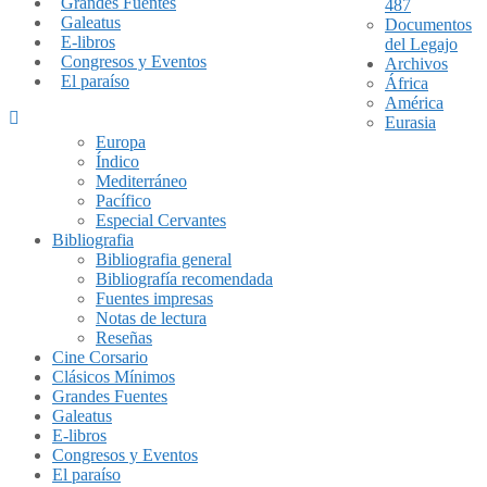
Grandes Fuentes
487
Galeatus
Documentos
E-libros
del Legajo
Congresos y Eventos
Archivos
El paraíso
África
América
Eurasia
Europa
Índico
Mediterráneo
Pacífico
Especial Cervantes
Bibliografia
Bibliografia general
Bibliografía recomendada
Fuentes impresas
Notas de lectura
Reseñas
Cine Corsario
Clásicos Mínimos
Grandes Fuentes
Galeatus
E-libros
Congresos y Eventos
El paraíso