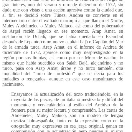
gran interés, uno del verano y otro de diciembre de 1572, sin
duda que con vistas a una acción agresiva contra la ciudad que,
al fin, se decidió sobre Túnez. Andrea se convierte en el
intermediario entre el exiliado marroquí al que llaman el Xarife,
Muley Abdelmelec o Muley Maluco, así como del gobernador
de Argel recién llegado en ese momento, Arap Amat, en
sustitución de Uchalí, que se había quedado en Estambul
después de Lepanto como nuevo capitán bajá o Capitán del Mar
de la armada turca. Arap Amat, en el informe de Andrea de
diciembre de 1572, aparece como muy desprestigiado en la
región por sus tiranías, así como por ser Moro de nación; lo
mismo que había sucedido con Salah Bajá, alejandrino y no
turco, pasa con Arap Amat, árabe y no turco también, otra
modalidad del “turco de profesión” que se decía para los
muladíes o renegados, aunque en este caso musulmanes de
nacimiento.
Ensayamos la actualización del texto traduciéndolo, en la
mayoría de las piezas, de un italiano mestizado y difícil del
momento, y versiculándolo al estilo del Archivo de la
frontera para su mejor lectura y comprensión. Las cartas de
Abdemelec, Muley Maluco, son un modelo de lengua
mestiza italo-española, tanto en la expresión como en la
ortografía; muy expresivas en esa jerga original, ganan en
comprensión con la actualización pero pierden al mismo