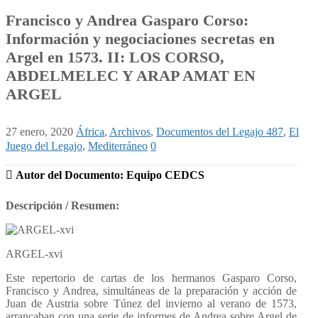
Francisco y Andrea Gasparo Corso:
Información y negociaciones secretas en
Argel en 1573. II: LOS CORSO,
ABDELMELEC Y ARAP AMAT EN
ARGEL
27 enero, 2020
África
,
Archivos
,
Documentos del Legajo 487
,
El
Juego del Legajo
,
Mediterráneo
0
Autor del Documento: Equipo CEDCS
Descripción / Resumen:
ARGEL-xvi
Este repertorio de cartas de los hermanos Gasparo Corso,
Francisco y Andrea, simultáneas de la preparación y acción de
Juan de Austria sobre Túnez del invierno al verano de 1573,
arrancaban con una serie de informes de Andrea sobre Argel de