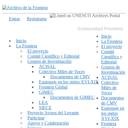
Entrar
Registrarse
Comunidad Frontera
Inicio
Inicio
La Frontera
La Frontera
El proyecto
El proyecto
Comité
Comité Científico y Editorial
Científico y
Grupos de Investigación
Editorial
ACISAL
Grupos de
Colectivo Miles de Voces
Investigación
Documentos de CMV
ACISAL
Espionaje en los siglos XVI-XIX
Colectivo
Frontera Global
Miles de
GIMEC
Voces
Documentos de GIMEC
Documentos
LEA
de CMV
SIECE
Espionaje en
Proyecto Avisos del Levante
los siglos
Participar
XVI-XIX
Apoyo y Colaboración
Frontera