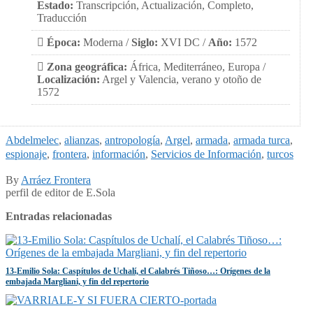
Estado:
Transcripción, Actualización, Completo,
Traducción
Época:
Moderna /
Siglo:
XVI DC /
Año:
1572
Zona geográfica:
África, Mediterráneo, Europa /
Localización:
Argel y Valencia, verano y otoño de
1572
Abdelmelec
,
alianzas
,
antropología
,
Argel
,
armada
,
armada turca
,
espionaje
,
frontera
,
información
,
Servicios de Información
,
turcos
By
Arráez Frontera
perfil de editor de E.Sola
Entradas relacionadas
13-Emilio Sola: Caspítulos de Uchalí, el Calabrés Tiñoso…: Orígenes de la
embajada Margliani, y fin del repertorio