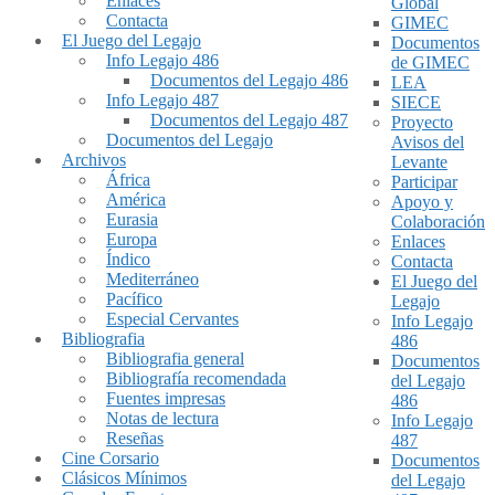
Enlaces
Global
Contacta
GIMEC
El Juego del Legajo
Documentos
Info Legajo 486
de GIMEC
Documentos del Legajo 486
LEA
Info Legajo 487
SIECE
Documentos del Legajo 487
Proyecto
Documentos del Legajo
Avisos del
Archivos
Levante
África
Participar
América
Apoyo y
Eurasia
Colaboración
Europa
Enlaces
Índico
Contacta
Mediterráneo
El Juego del
Pacífico
Legajo
Especial Cervantes
Info Legajo
Bibliografia
486
Bibliografia general
Documentos
Bibliografía recomendada
del Legajo
Fuentes impresas
486
Notas de lectura
Info Legajo
Reseñas
487
Cine Corsario
Documentos
Clásicos Mínimos
del Legajo