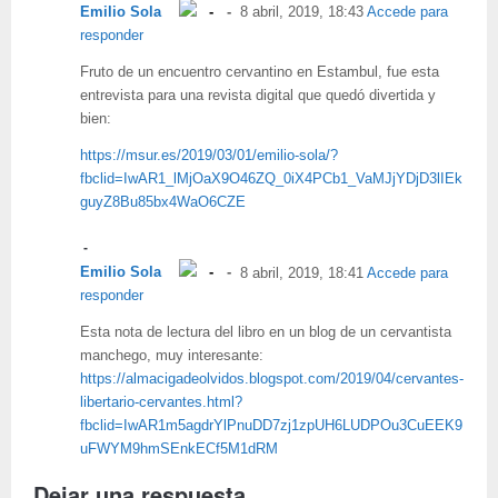
Emilio Sola
8 abril, 2019, 18:43
Accede para
responder
Fruto de un encuentro cervantino en Estambul, fue esta
entrevista para una revista digital que quedó divertida y
bien:
https://msur.es/2019/03/01/emilio-sola/?
fbclid=IwAR1_lMjOaX9O46ZQ_0iX4PCb1_VaMJjYDjD3lIEk
guyZ8Bu85bx4WaO6CZE
Emilio Sola
8 abril, 2019, 18:41
Accede para
responder
Esta nota de lectura del libro en un blog de un cervantista
manchego, muy interesante:
https://almacigadeolvidos.blogspot.com/2019/04/cervantes-
libertario-cervantes.html?
fbclid=IwAR1m5agdrYlPnuDD7zj1zpUH6LUDPOu3CuEEK9
uFWYM9hmSEnkECf5M1dRM
Dejar una respuesta