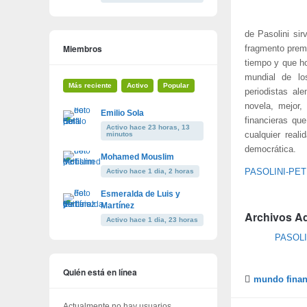
de Pasolini sir
Miembros
fragmento premo
tiempo y que h
mundial de lo
Más reciente
Activo
Popular
periodistas al
novela, mejor,
Emilio Sola
financieras qu
Activo hace 23 horas, 13
minutos
cualquier real
democrática.
Mohamed Mouslim
Activo hace 1 dia, 2 horas
PASOLINI-PET
Esmeralda de Luis y
Martínez
Archivos A
Activo hace 1 dia, 23 horas
PASOLI
Quién está en línea
mundo finan
Actualmente no hay usuarios