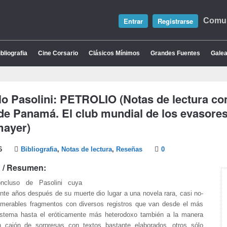
Entrar
Registrarse
Comun
bliografia
Cine Corsario
Clásicos Mínimos
Grandes Fuentes
Galea
lo Pasolini: PETROLIO (Notas de lectura co
de Panamá. El club mundial de los evasores
mayer)
6
Bibliografia
,
Notas de lectura
,
Reseñas
0
 / Resumen:
oncluso de Pasolini cuya
inte años después de su muerte dio lugar a una novela rara, casi no-
umerables fragmentos con diversos registros que van desde el más
-sistema hasta el eróticamente más heterodoxo también a la manera
n cajón de sorpresas con textos bastante elaborados, otros sólo