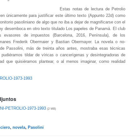
Estas notas de lectura de Petrolio
ven únicamente para justificar este último texto (Appunto 22d) como
nitorio pasoliniano de algo que no iba a dejar de magnificarse con el
oy desemboca en otro texto titulado Los papeles de Panamá. El club
s evasores de impuestos (Barcelona, 2016, Península), de los
emanes Frederik Obermaier y Bastian Obermayer. La novela o no-
 de Passolini, más de treinta años antes, mostraba esas técnicas
e pudiéramos tildar de víricas o cancerígenas y desintegradoras de
idad que quisiéramos plantear, o al menos imaginar, como realidad
ROLIO-1973-1993
djuntos
NI-PETROLIO-1973-1993
(2 MB)
ciero
,
novela
,
Pasolini