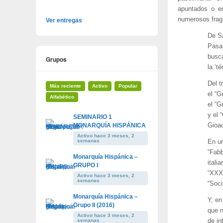
apuntados o en
numerosos frag
Ver entregas
De Sa
Pasan
busc
Grupos
la ‘t
Del t
Más reciente
Activo
Popular
el “G
Alfabético
el “G
y el
SEMINARIO 1
MONARQUÍA HISPÁNICA
Gioac
Activo hace 3 meses, 2
semanas
En un
“Fabb
Monarquía Hispánica –
italia
GRUPO I
“XXX 
Activo hace 3 meses, 2
semanas
“Soci
Monarquía Hispánica –
Y, en
Grupo II (2016)
que n
Activo hace 3 meses, 2
semanas
de in