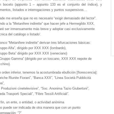
 boceto (appunto 1 – appunto 133 es el conjunto del índice), y
mentos, listados e interrogaciones y puntos suspensivos…
de me enseña que no es necesario “exigir demasiado del lector”.
do a la “Metanifere indirette” que hacen jefe a Hermegildo XXX,
aré ser inmensamente más breve y adoptar casi exclusivamente
écnica del catálogo o listado’.
ronco “Metanifere indirette” derivan tres bifurcaciones básicas:
ruppo Alfa”, dirigido por XXX XXX (lombardo),
ruppo Beta” dirigido por XXX XXX (veneciano)
 “Gruppo Gamma” (dirigido por un toscano, XXX XXX nepote de
chino).
 orden inferior, tenemos la acostumbrada ebullición [florescencia]:
riche Riunite Fiorani”, “Banca XXX”, “Linea Società Pubblicità
na”,
Produzioni cinetelevisive”, “Soc. Anonima Tazio Giubertoni”,
eda Trasporti Speciali”, “Fibre Tessili Artificiali”.
 fin, un ente, o entidad, o actividad anónima
o puede ser indicada de otra manera que con un punto
terrogación: “?”