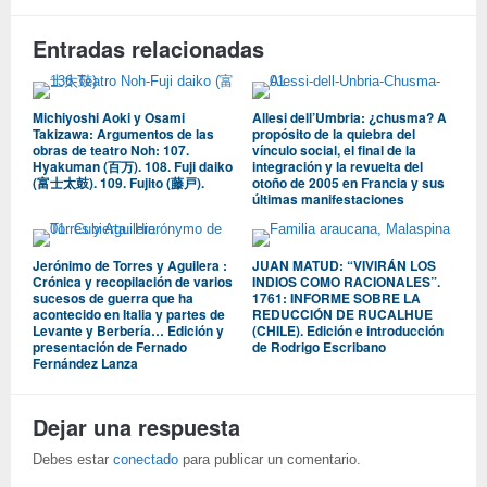
Entradas relacionadas
Michiyoshi Aoki y Osami
Allesi dell’Umbria: ¿chusma? A
Takizawa: Argumentos de las
propósito de la quiebra del
obras de teatro Noh: 107.
vínculo social, el final de la
Hyakuman (百万). 108. Fuji daiko
integración y la revuelta del
(富士太鼓). 109. Fujito (藤戸).
otoño de 2005 en Francia y sus
últimas manifestaciones
Jerónimo de Torres y Aguilera :
JUAN MATUD: “VIVIRÁN LOS
Crónica y recopilación de varios
INDIOS COMO RACIONALES”.
sucesos de guerra que ha
1761: INFORME SOBRE LA
acontecido en Italia y partes de
REDUCCIÓN DE RUCALHUE
Levante y Berbería… Edición y
(CHILE). Edición e introducción
presentación de Fernado
de Rodrigo Escribano
Fernández Lanza
Dejar una respuesta
Debes estar
conectado
para publicar un comentario.