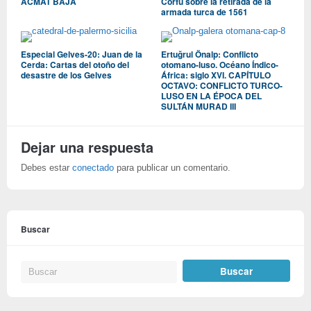
ACMAT BAJÁ
Corfú sobre la retirada de la
armada turca de 1561
Especial Gelves-20: Juan de la
Ertuğrul Önalp: Conflicto
Cerda: Cartas del otoño del
otomano-luso. Océano Índico-
desastre de los Gelves
África: siglo XVI. CAPÍTULO
OCTAVO: CONFLICTO TURCO-
LUSO EN LA ÉPOCA DEL
SULTÁN MURAD III
Dejar una respuesta
Debes estar
conectado
para publicar un comentario.
Buscar