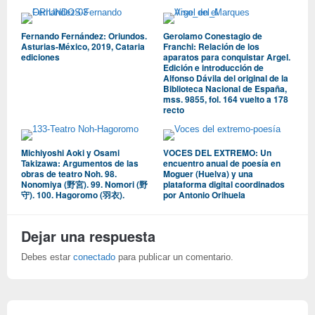
Fernando Fernández: Oriundos.
Gerolamo Conestagio de
Asturias-México, 2019, Cataria
Franchi: Relación de los
ediciones
aparatos para conquistar Argel.
Edición e introducción de
Alfonso Dávila del original de la
Biblioteca Nacional de España,
mss. 9855, fol. 164 vuelto a 178
recto
Michiyoshi Aoki y Osami
VOCES DEL EXTREMO: Un
Takizawa: Argumentos de las
encuentro anual de poesía en
obras de teatro Noh. 98.
Moguer (Huelva) y una
Nonomiya (野宮). 99. Nomori (野
plataforma digital coordinados
守). 100. Hagoromo (羽衣).
por Antonio Orihuela
Dejar una respuesta
Debes estar
conectado
para publicar un comentario.