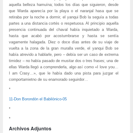
aquella belleza hamuína; todos los días que siguieron, desde
que Warda aparecía por la playa o el naranjal hasa que se
retiraba por la noche a dormir, el yanqui Bob la seguía a todas
partes a una distancia cortés o respetuosa. Al principio aquella
presencia continuada del chaval había inquietado a Warda,
hasta que acabó por acostumbrarse y hasta se sentía
vagamente halagada. Diez o doce días antes de su viaje de
vuelta a la zona de la gran muralla verde, el yanqui Bob se
había atrevido a hablarle, pero – debía ser un caso de extrema
timidez – no había pasado de musitar dos o tres frases; una de
ellas Warda llegó a comprenderla, algo así como «I love you…
I am Crasy…», que le había dado una pista para juzgar el
comportamietno de su enamorado seguirdor…
*
11-Don Borondón el Babilónico-05
*
*
Archivos Adjuntos