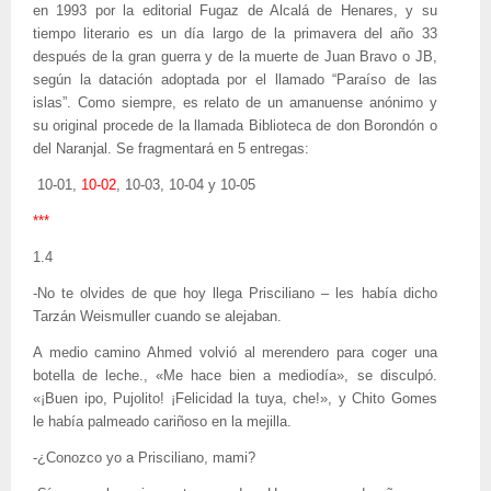
en 1993 por la editorial Fugaz de Alcalá de Henares, y su
tiempo literario es un día largo de la primavera del año 33
después de la gran guerra y de la muerte de Juan Bravo o JB,
según la datación adoptada por el llamado “Paraíso de las
islas”. Como siempre, es relato de un amanuense anónimo y
su original procede de la llamada Biblioteca de don Borondón o
del Naranjal. Se fragmentará en 5 entregas:
10-01,
10-02
, 10-03, 10-04 y 10-05
***
1.4
-No te olvides de que hoy llega Prisciliano – les había dicho
Tarzán Weismuller cuando se alejaban.
A medio camino Ahmed volvió al merendero para coger una
botella de leche., «Me hace bien a mediodía», se disculpó.
«¡Buen ipo, Pujolito! ¡Felicidad la tuya, che!», y Chito Gomes
le había palmeado cariñoso en la mejilla.
-¿Conozco yo a Prisciliano, mami?