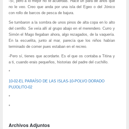
-Sí, pero a lo mejor no te acuerdas. Hace un para de años que
no le veo. Creo que anda por una isla del Egeo o del Jónico
con rollo de barcos de pesca de bajura.
Se tumbaron a la sombra de unos pinos de alta copa en lo alto
del cerrillo. Se veía allí al grupo abajo en el merendero. Curro y
Simón el Mago llegaban ahora, algo rezagados, de la vaquería.
En la escuelita, junto al mar, parecía que los niños habían
terminado de comer pues estaban en el recreo.
-Pero sí, tienes que acordarte. Es el que os contaba a Titina y
a ti, cuando erais pequeños, historias del padre del cuchillo.
*
10-02-EL PARAÍSO DE LAS ISLAS-10-POLVO DORADO
PUJOLITO-02
*
*
Archivos Adjuntos