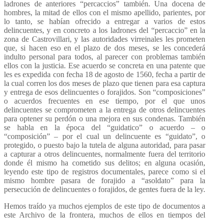
ladrones de anteriores “percaccios” también. Una docena de
hombres, la mitad de ellos con el mismo apellido, parientes, por
lo tanto, se habían ofrecido a entregar a varios de estos
delincuentes, y en concreto a los ladrones del “percaccio” en la
zona de Castrovillari, y las autoridades virreinales les prometen
que, si hacen eso en el plazo de dos meses, se les concederá
indulto personal para todos, al parecer con problemas también
ellos con la justicia. Ese acuerdo se concreta en una patente que
les es expedida con fecha 18 de agosto de 1560, fecha a partir de
la cual corren los dos meses de plazo que tienen para esa captura
y entrega de esos delincuentes o forajidos. Son “composiciones”
o acuerdos frecuentes en ese tiempo, por el que unos
delincuentes se comprometen a la entrega de otros delincuentes
para optener su perdón o una mejora en sus condenas. También
se habla en la época del “guidatico” o acuerdo – o
“composición” – por el cual un delincuente es “guidato”, o
protegido, o puesto bajo la tutela de alguna autoridad, para pasar
a capturar a otros delincuentes, normalmente fuera del territorio
donde él mismo ha cometido sus delitos; en alguna ocasión,
leyendo este tipo de registros documentales, parece como si el
mismo hombre pasara de forajido a “asoldato” para la
persecución de delincuentes o forajidos, de gentes fuera de la ley.
Hemos traído ya muchos ejemplos de este tipo de documentos a
este Archivo de la frontera, muchos de ellos en tiempos del