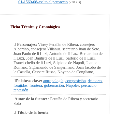
01-1560-08-asalto al percaccio
(930 kB)
Ficha Técnica y Cronológica
Personajes:
Virrey Perafán de Ribera, consejero
Albertino, consejero Villanus, secretario Juan de Soto,
Joan Paulo de li Luzi, Antonio de li Luzi Bernardino de
li Luzi, Joan Bautista de li Luzi, Sartorio de li Luzi,
Francischello de li Luzi, Scipione de Napoli, Joanne
Romano, Sigismundo de Sangermano, Joan Jacobo de
le Castella, Cessare Russo, Noyano de Congliano,
Palabras clave:
antropología
,
composición
,
delatores
,
forajidos
,
frontera
,
gobernación
,
Nápoles
,
percaccio
,
represión
Autor de la fuente:
: Perafán de Ribera y secretario
Soto
Título de la fuente: