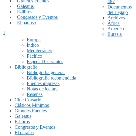
Grandes Fuentes
487
Galeatus
Documentos
E-libros
del Legajo
Congresos y Eventos
Archivos
El paraíso
África
América
Eurasia
Europa
Índico
Mediterráneo
Pacífico
Especial Cervantes
Bibliografia
Bibliografia general
Bibliografía recomendada
Fuentes impresas
Notas de lectura
Reseñas
Cine Corsario
Clásicos Mínimos
Grandes Fuentes
Galeatus
E-libros
Congresos y Eventos
El paraíso