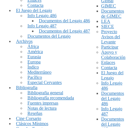
Enlaces
Global
Contacta
GIMEC
El Juego del Legajo
Documentos
Info Legajo 486
de GIMEC
Documentos del Legajo 486
LEA
Info Legajo 487
SIECE
Documentos del Legajo 487
Proyecto
Documentos del Legajo
Avisos del
Archivos
Levante
África
Participar
América
Apoyo y
Eurasia
Colaboración
Europa
Enlaces
Índico
Contacta
Mediterráneo
El Juego del
Pacífico
Legajo
Especial Cervantes
Info Legajo
Bibliografia
486
Bibliografia general
Documentos
Bibliografía recomendada
del Legajo
Fuentes impresas
486
Notas de lectura
Info Legajo
Reseñas
487
Cine Corsario
Documentos
Clásicos Mínimos
del Legajo