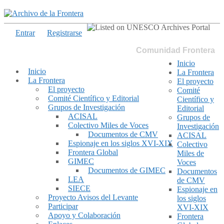
Entrar
Registrarse
Comunidad Frontera
Inicio
Inicio
La Frontera
La Frontera
El proyecto
El proyecto
Comité
Comité Científico y Editorial
Científico y
Grupos de Investigación
Editorial
ACISAL
Grupos de
Colectivo Miles de Voces
Investigación
Documentos de CMV
ACISAL
Espionaje en los siglos XVI-XIX
Colectivo
Frontera Global
Miles de
GIMEC
Voces
Documentos de GIMEC
Documentos
LEA
de CMV
SIECE
Espionaje en
Proyecto Avisos del Levante
los siglos
Participar
XVI-XIX
Apoyo y Colaboración
Frontera