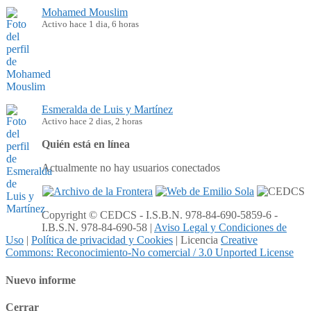
Mohamed Mouslim
Activo hace 1 dia, 6 horas
Esmeralda de Luis y Martínez
Activo hace 2 dias, 2 horas
Quién está en línea
Actualmente no hay usuarios conectados
Copyright © CEDCS - I.S.B.N. 978-84-690-5859-6 -
I.B.S.N. 978-84-690-58 |
Aviso Legal y Condiciones de
Uso
|
Política de privacidad y Cookies
| Licencia
Creative
Commons: Reconocimiento-No comercial / 3.0 Unported License
Nuevo informe
Cerrar