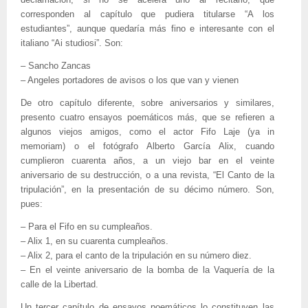
declamación, si no se acelera uno al recitarlo, que
corresponden al capítulo que pudiera titularse “A los
estudiantes”, aunque quedaría más fino e interesante con el
italiano “Ai studiosi”. Son:
– Sancho Zancas
– Angeles portadores de avisos o los que van y vienen
De otro capítulo diferente, sobre aniversarios y similares,
presento cuatro ensayos poemáticos más, que se refieren a
algunos viejos amigos, como el actor Fifo Laje (ya in
memoriam) o el fotógrafo Alberto García Alix, cuando
cumplieron cuarenta años, a un viejo bar en el veinte
aniversario de su destrucción, o a una revista, “El Canto de la
tripulación”, en la presentación de su décimo número. Son,
pues:
– Para el Fifo en su cumpleaños.
– Alix 1, en su cuarenta cumpleaños.
– Alix 2, para el canto de la tripulación en su número diez.
– En el veinte aniversario de la bomba de la Vaquería de la
calle de la Libertad.
Un tercer capítulo de ensayos poemáticos lo constituyen las