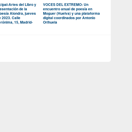
ipal-Artes del Libro y
VOCES DEL EXTREMO: Un
resentación de la
encuentro anual de poesía en
oesía Alondra, jueves
Moguer (Huelva) y una plataforma
e 2023. Calle
digital coordinados por Antonio
rónima, 15, Madrid-
Orihuela