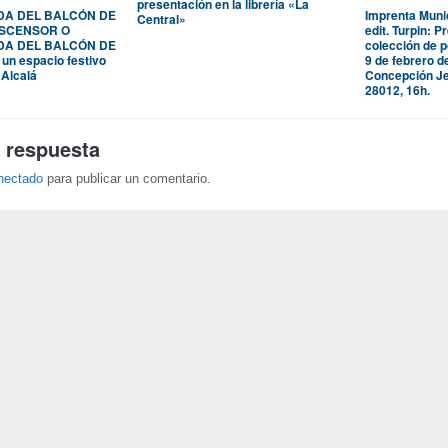
presentación en la librería «La
DA DEL BALCÓN DE
Imprenta Munic
Central»
ASCENSOR O
edit. Turpin: P
DA DEL BALCÓN DE
colección de p
n espacio festivo
9 de febrero d
 Alcalá
Concepción Je
28012, 16h.
 respuesta
nectado
para publicar un comentario.