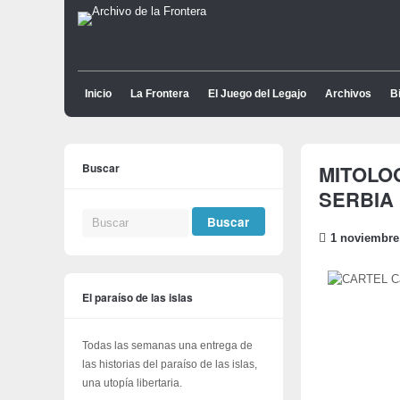
Inicio
La Frontera
El Juego del Legajo
Archivos
Bi
Buscar
MITOLO
SERBIA
1 noviembre
El paraíso de las islas
Todas las semanas una entrega de
las historias del paraíso de las islas,
una utopía libertaria.