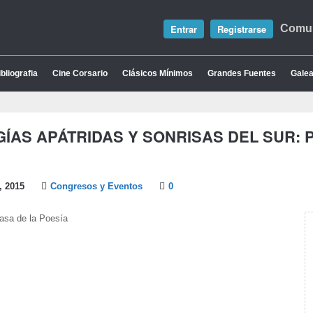
Entrar
Registrarse
Comun
bliografia
Cine Corsario
Clásicos Mínimos
Grandes Fuentes
Galea
GÍAS APÁTRIDAS Y SONRISAS DEL SUR: 
, 2015
Congresos y Eventos
0