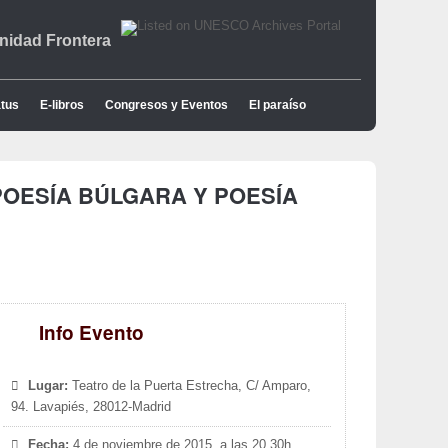
idad Frontera
tus
E-libros
Congresos y Eventos
El paraíso
POESÍA BÚLGARA Y POESÍA
Info Evento
Lugar:
Teatro de la Puerta Estrecha, C/ Amparo,
94. Lavapiés, 28012-Madrid
Fecha:
4 de noviembre de 2015, a las 20,30h.