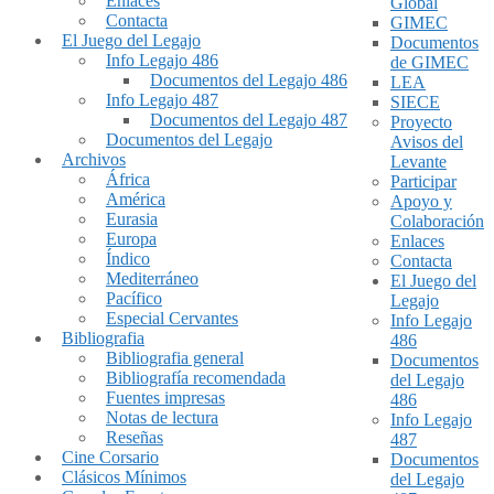
Enlaces
Global
Contacta
GIMEC
El Juego del Legajo
Documentos
Info Legajo 486
de GIMEC
Documentos del Legajo 486
LEA
Info Legajo 487
SIECE
Documentos del Legajo 487
Proyecto
Documentos del Legajo
Avisos del
Archivos
Levante
África
Participar
América
Apoyo y
Eurasia
Colaboración
Europa
Enlaces
Índico
Contacta
Mediterráneo
El Juego del
Pacífico
Legajo
Especial Cervantes
Info Legajo
Bibliografia
486
Bibliografia general
Documentos
Bibliografía recomendada
del Legajo
Fuentes impresas
486
Notas de lectura
Info Legajo
Reseñas
487
Cine Corsario
Documentos
Clásicos Mínimos
del Legajo