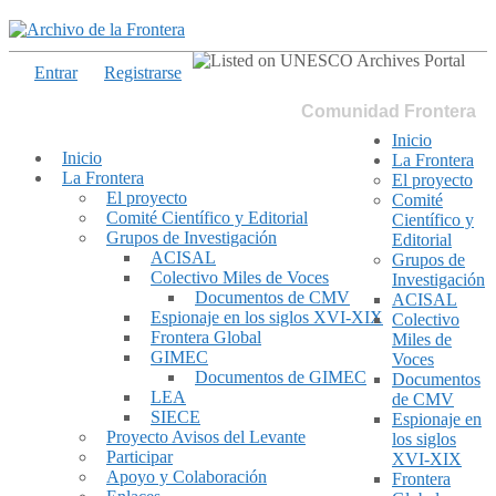
Entrar
Registrarse
Comunidad Frontera
Inicio
Inicio
La Frontera
La Frontera
El proyecto
El proyecto
Comité
Comité Científico y Editorial
Científico y
Grupos de Investigación
Editorial
ACISAL
Grupos de
Colectivo Miles de Voces
Investigación
Documentos de CMV
ACISAL
Espionaje en los siglos XVI-XIX
Colectivo
Frontera Global
Miles de
GIMEC
Voces
Documentos de GIMEC
Documentos
LEA
de CMV
SIECE
Espionaje en
Proyecto Avisos del Levante
los siglos
Participar
XVI-XIX
Apoyo y Colaboración
Frontera