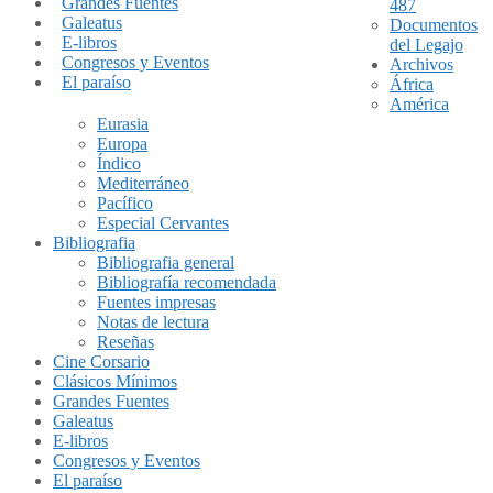
Grandes Fuentes
487
Galeatus
Documentos
E-libros
del Legajo
Congresos y Eventos
Archivos
El paraíso
África
América
Eurasia
Europa
Índico
Mediterráneo
Pacífico
Especial Cervantes
Bibliografia
Bibliografia general
Bibliografía recomendada
Fuentes impresas
Notas de lectura
Reseñas
Cine Corsario
Clásicos Mínimos
Grandes Fuentes
Galeatus
E-libros
Congresos y Eventos
El paraíso