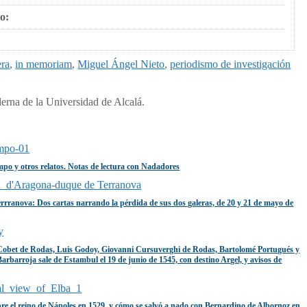
o:
era
,
in memoriam
,
Miguel Ángel Nieto
,
periodismo de investigación
erna de la Universidad de Alcalá.
po y otros relatos. Notas de lectura con Nadadores
rrranova: Dos cartas narrando la pérdida de sus dos galeras, de 20 y 21 de mayo de
 Cobet de Rodas, Luis Godoy, Giovanni Cursuverghi de Rodas, Bartolomé Portugués y
arbarroja sale de Estambul el 19 de junio de 1545, con destino Argel, y avisos de
re el reino de Nápoles en 1529, y cómo se salvó a nado con Bernardino de Albornoz en