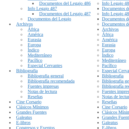
Documentos del Legajo 486
Info Legajo 4
Info Legajo 487
Documentos de
Documentos del Legajo 487
Info Legajo 4
Documentos del Legajo
Documentos de
Archivos
Documentos de
África
Archivos
América
África
Eurasia
América
Europa
Eurasia
Índico
Europa
Mediterráneo
Índico
Pacífico
Mediterráneo
Especial Cervantes
Pacífico
Bibliografia
Especial Cerva
Bibliografia general
Bibliografia
Bibliografía recomendada
Bibliografia ge
Fuentes impresas
Bibliografía 
Notas de lectura
Fuentes impre
Reseñas
Notas de lectu
Cine Corsario
Reseñas
Clásicos Mínimos
Cine Corsario
Grandes Fuentes
Clásicos Míni
Galeatus
Grandes Fuent
E-libros
Galeatus
Congresos y Eventos
E-libros