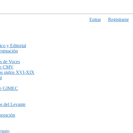
Entrar
Registrarse
ico y Editorial
stigación
s de Voces
de CMV
los siglos XVI-XIX
l
de GIMEC
s del Levante
boración
egajo