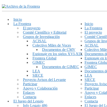
Inicio
La Frontera
Inicio
El proyecto
La Frontera
Comité Científico y Editorial
El proyecto
Grupos de Investigación
Comité Científ
ACISAL
Grupos de Inve
Colectivo Miles de Voces
ACISAL
Documentos de CMV
Colectivo Mile
Espionaje en los siglos XVI-XIX
Documentos 
Frontera Global
Espionaje en 
GIMEC
Frontera Globa
Documentos de GIMEC
GIMEC
LEA
Documentos 
SIECE
LEA
Proyecto Avisos del Levante
SIECE
Participar
Proyecto Aviso
Apoyo y Colaboración
Participar
Enlaces
Apoyo y Cola
Contacta
Enlaces
El Juego del Legajo
Contacta
Info Legajo 486
El Juego del L