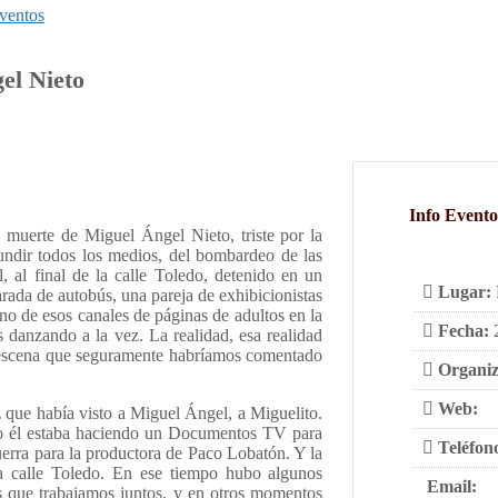
ventos
el Nieto
Info Evento
a muerte de Miguel Ángel Nieto, triste por la
ndir todos los medios, del bombardeo de las
 al final de la calle Toledo, detenido en un
Lugar:
arada de autobús, una pareja de exhibicionistas
o de esos canales de páginas de adultos en la
Fecha:
 danzando a la vez. La realidad, esa realidad
a escena que seguramente habríamos comentado
Organiz
Web:
que había visto a Miguel Ángel, a Miguelito.
ndo él estaba haciendo un Documentos TV para
Teléfon
erra para la productora de Paco Lobatón. Y la
la calle Toledo. En ese tiempo hubo algunos
Email:
s que trabajamos juntos, y en otros momentos