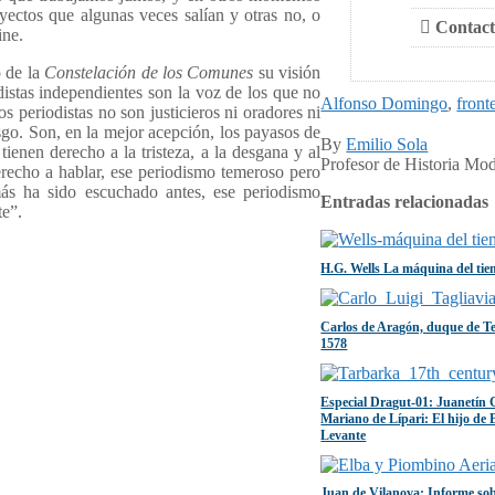
ectos que algunas veces salían y otras no, o
Contact
ine.
 de la
Constelación de los Comunes
su visión
istas independientes son la voz de los que no
Alfonso Domingo
,
front
s periodistas no son justicieros ni oradores ni
sgo. Son, en la mejor acepción, los payasos de
By
Emilio Sola
tienen derecho a la tristeza, a la desgana y al
Profesor de Historia Mod
recho a hablar, ese periodismo temeroso pero
más ha sido escuchado antes, ese periodismo
Entradas relacionadas
te”.
H.G. Wells La máquina del tiem
Carlos de Aragón, duque de Te
1578
Especial Dragut-01: Juanetín
Mariano de Lípari: El hijo de B
Levante
Juan de Vilanova: Informe sob