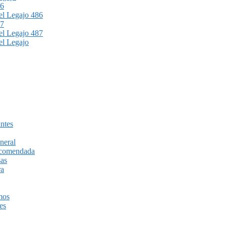
86
l Legajo 486
87
l Legajo 487
l Legajo
ntes
neral
recomendada
sas
ra
mos
es