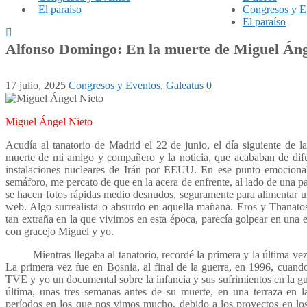
El paraíso
Congresos y E
El paraíso
Alfonso Domingo: En la muerte de Miguel Áng
17 julio, 2025
Congresos y Eventos
,
Galeatus
0
Miguel Ángel Nieto
Acudía al tanatorio de Madrid el 22 de junio, el día siguiente de l
muerte de mi amigo y compañero y la noticia, que acababan de difu
instalaciones nucleares de Irán por EEUU. En ese punto emocional,
semáforo, me percato de que en la acera de enfrente, al lado de una p
se hacen fotos rápidas medio desnudos, seguramente para alimentar un
web. Algo surrealista o absurdo en aquella mañana. Eros y Thanatos
tan extraña en la que vivimos en esta época, parecía golpear en un
con gracejo Miguel y yo.
Mientras llegaba al tanatorio, recordé la primera y la última vez 
La primera vez fue en Bosnia, al final de la guerra, en 1996, cua
TVE y yo un documental sobre la infancia y sus sufrimientos en la gu
última, unas tres semanas antes de su muerte, en una terraza en 
períodos en los que nos vimos mucho, debido a los proyectos en lo