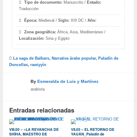
Tipo de documento:
Manuscrito /
Estado:
Traducción
Época:
Medieval /
Siglo:
XIII DC /
Año:
Zona geográfica:
África, Asia, Mediterráneo /
Localización:
Siria y Egipto
La saga de Baïbars
,
Narrativa árabe popular
,
Paladín de
Doncellas
,
rawiyyín
By
Esmeralda de Luis y Martínez
arabista
Entradas relacionadas
VIII.00 – «LA REVANCHA DE
VII.05 – EL RETORNO DE
SHÎHA, MAESTRO DE
YAUÁN_Paladín de