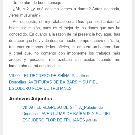
– Un hombre de buen consejo.
– ¿Ah, sí? ¿y qué consejo vienes a darme? Antes de nada,
¿eres musulmán?
– Por supuesto, oh rey: alabado sea Dios que nos ha dado al
Islam por religión, pues es el mejor de los dones que nos ha
concedido. En cuanto a la razón de mi presencia hoy aquí, has
de saber que he vivido durante mucho tiempo cautivo en Yaffa,
tras caer en manos de los infieles; mi amo era un hombre duro
y cruel que, no contento con imponerme los trabajos más
arduos y pesados, me azotaba sin piedad cuando me
lamentaba de mi debilidad…»
VII.09 – EL REGRESO DE SHÎHA_Paladín de
Doncellas_AVENTURAS DE BAÏBARS Y SU FIEL
ESCUDERO FLOR DE TRUHANES
Archivos Adjuntos
VII.09 - EL REGRESO DE SHÎHA_Paladín de
Doncellas_AVENTURAS DE BAÏBARS Y SU FIEL
ESCUDERO FLOR DE TRUHANES
(658 kB)