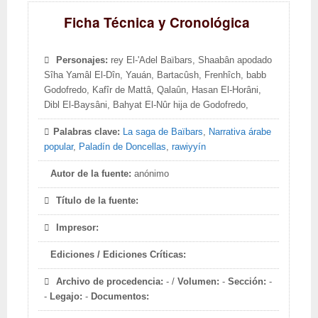
Ficha Técnica y Cronológica
Personajes:
rey El-'Adel Baïbars, Shaabân apodado
Sîha Yamâl El-Dîn, Yauán, Bartacûsh, Frenhîch, babb
Godofredo, Kafîr de Mattâ, Qalaûn, Hasan El-Horâni,
Dibl El-Baysâni, Bahyat El-Nûr hija de Godofredo,
Palabras clave:
La saga de Baïbars
,
Narrativa árabe
popular
,
Paladín de Doncellas
,
rawiyyín
Autor de la fuente:
anónimo
Título de la fuente:
Impresor:
Ediciones / Ediciones Críticas:
Archivo de procedencia:
- /
Volumen:
-
Sección:
-
-
Legajo:
-
Documentos: