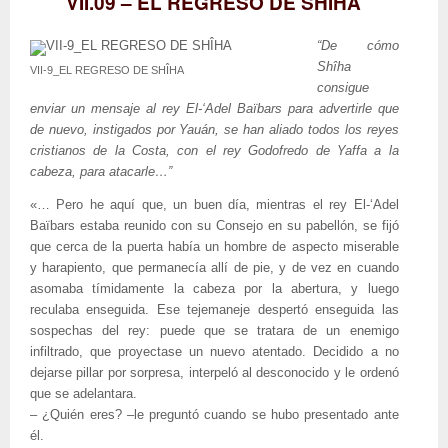
VII.09 – EL REGRESO DE SHÎHA
“De cómo
Shîha
VII-9_EL REGRESO DE SHÎHA
consigue
enviar un mensaje al rey El-‘Adel Baïbars para advertirle que
de nuevo, instigados por Yauán, se han aliado todos los reyes
cristianos de la Costa, con el rey Godofredo de Yaffa a la
cabeza, para atacarle…”
«… Pero he aquí que, un buen día, mientras el rey El-‘Adel
Baïbars estaba reunido con su Consejo en su pabellón, se fijó
que cerca de la puerta había un hombre de aspecto miserable
y harapiento, que permanecía allí de pie, y de vez en cuando
asomaba tímidamente la cabeza por la abertura, y luego
reculaba enseguida. Ese tejemaneje despertó enseguida las
sospechas del rey: puede que se tratara de un enemigo
infiltrado, que proyectase un nuevo atentado. Decidido a no
dejarse pillar por sorpresa, interpeló al desconocido y le ordenó
que se adelantara.
– ¿Quién eres? –le preguntó cuando se hubo presentado ante
él.