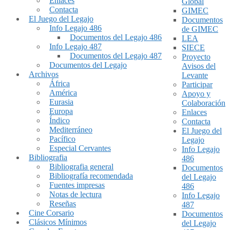
Enlaces
Global
Contacta
GIMEC
El Juego del Legajo
Documentos
Info Legajo 486
de GIMEC
Documentos del Legajo 486
LEA
Info Legajo 487
SIECE
Documentos del Legajo 487
Proyecto
Documentos del Legajo
Avisos del
Archivos
Levante
África
Participar
América
Apoyo y
Eurasia
Colaboración
Europa
Enlaces
Índico
Contacta
Mediterráneo
El Juego del
Pacífico
Legajo
Especial Cervantes
Info Legajo
Bibliografia
486
Bibliografia general
Documentos
Bibliografía recomendada
del Legajo
Fuentes impresas
486
Notas de lectura
Info Legajo
Reseñas
487
Cine Corsario
Documentos
Clásicos Mínimos
del Legajo