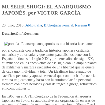
MUSEIHUSHUGI: EL ANARQUISMO
JAPONÉS, por VÍCTOR GARCÍA
20 junio, 2016
Bibliografia
,
Bibliografia general
,
Reseñas
0
Descripción / Resumen:
El anarquismo japonés es una historia fascinante,
por el contraste con la tradición histórica japonesa casticista,
militarista y autoritaria, y que tantos paralelismos tiene con la
España de finales del siglo XIX y primeros años del siglo XX,
culminando en los años veinte de ese siglo con un amplio plantel
de militantes y mártires irredentos de una libertad que se quiere
de cada uno, individual y total. Un idealismo impregnado de
sacrificio personal y apuesta esencial que con mucha frecuencia
termina trágicamente y hasta con la autoinmolación personal,
siempre con tintes heroicos y casi de tragedia griega, refractarios
e incombustibles…
En 1968, en el XVIII Congreso de la Federación Anarquista
Japonesa en Tokio, se autodisuelve esa organización en aras de
una mayor libertad de movimientos y de acción, y Víctor García