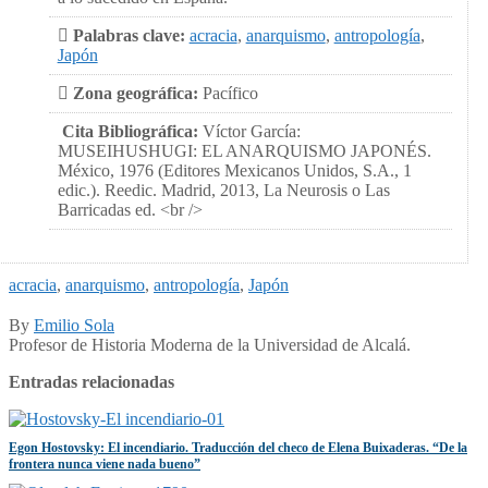
Palabras clave:
acracia
,
anarquismo
,
antropología
,
Japón
Zona geográfica:
Pacífico
Cita Bibliográfica:
Víctor García:
MUSEIHUSHUGI: EL ANARQUISMO JAPONÉS.
México, 1976 (Editores Mexicanos Unidos, S.A., 1
edic.). Reedic. Madrid, 2013, La Neurosis o Las
Barricadas ed. <br />
acracia
,
anarquismo
,
antropología
,
Japón
By
Emilio Sola
Profesor de Historia Moderna de la Universidad de Alcalá.
Entradas relacionadas
Egon Hostovsky: El incendiario. Traducción del checo de Elena Buixaderas. “De la
frontera nunca viene nada bueno”