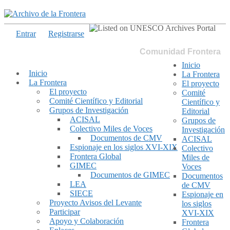
Entrar
Registrarse
Comunidad Frontera
Inicio
Inicio
La Frontera
La Frontera
El proyecto
El proyecto
Comité
Comité Científico y Editorial
Científico y
Grupos de Investigación
Editorial
ACISAL
Grupos de
Colectivo Miles de Voces
Investigación
Documentos de CMV
ACISAL
Espionaje en los siglos XVI-XIX
Colectivo
Frontera Global
Miles de
GIMEC
Voces
Documentos de GIMEC
Documentos
LEA
de CMV
SIECE
Espionaje en
Proyecto Avisos del Levante
los siglos
Participar
XVI-XIX
Apoyo y Colaboración
Frontera