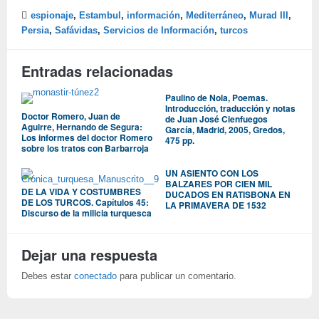
espionaje
,
Estambul
,
información
,
Mediterráneo
,
Murad III
,
Persia
,
Safávidas
,
Servicios de Información
,
turcos
Entradas relacionadas
Paulino de Nola, Poemas.
Introducción, traducción y notas
Doctor Romero, Juan de
de Juan José Cienfuegos
Aguirre, Hernando de Segura:
García, Madrid, 2005, Gredos,
Los informes del doctor Romero
475 pp.
sobre los tratos con Barbarroja
UN ASIENTO CON LOS
BALZARES POR CIEN MIL
DE LA VIDA Y COSTUMBRES
DUCADOS EN RATISBONA EN
DE LOS TURCOS. Capítulos 45:
LA PRIMAVERA DE 1532
Discurso de la milicia turquesca
Dejar una respuesta
Debes estar
conectado
para publicar un comentario.