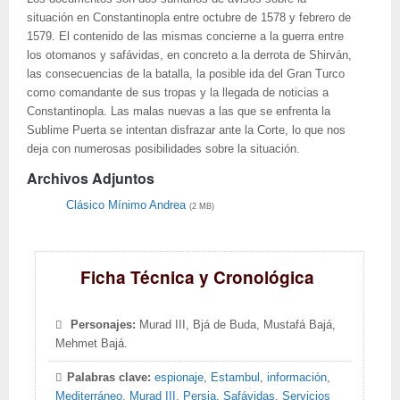
situación en Constantinopla entre octubre de 1578 y febrero de
1579. El contenido de las mismas concierne a la guerra entre
los otomanos y safávidas, en concreto a la derrota de Shirván,
las consecuencias de la batalla, la posible ida del Gran Turco
como comandante de sus tropas y la llegada de noticias a
Constantinopla. Las malas nuevas a las que se enfrenta la
Sublime Puerta se intentan disfrazar ante la Corte, lo que nos
deja con numerosas posibilidades sobre la situación.
Archivos Adjuntos
Clásico Mínimo Andrea
(2 MB)
Ficha Técnica y Cronológica
Personajes:
Murad III, Bjá de Buda, Mustafá Bajá,
Mehmet Bajá.
Palabras clave:
espionaje
,
Estambul
,
información
,
Mediterráneo
,
Murad III
,
Persia
,
Safávidas
,
Servicios