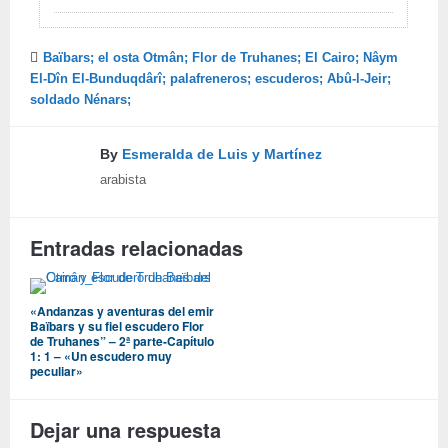
Baïbars; el osta Otmân; Flor de Truhanes; El Cairo; Nâym
El-Dîn El-Bunduqdârî; palafreneros; escuderos; Abû-l-Jeir;
soldado Nénars;
By
Esmeralda de Luis y Martínez
arabista
Entradas relacionadas
«Andanzas y aventuras del emir
Baïbars y su fiel escudero Flor
de Truhanes” – 2ª parte-Capítulo
1: 1 – «Un escudero muy
peculiar»
Dejar una respuesta