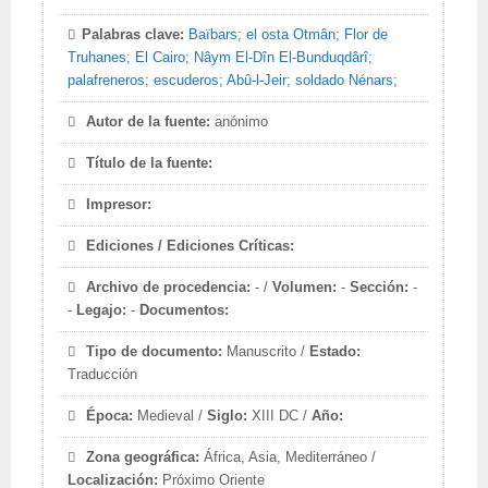
Palabras clave:
Baïbars; el osta Otmân; Flor de
Truhanes; El Cairo; Nâym El-Dîn El-Bunduqdârî;
palafreneros; escuderos; Abû-l-Jeir; soldado Nénars;
Autor de la fuente:
anónimo
Título de la fuente:
Impresor:
Ediciones / Ediciones Críticas:
Archivo de procedencia:
- /
Volumen:
-
Sección:
-
-
Legajo:
-
Documentos:
Tipo de documento:
Manuscrito /
Estado:
Traducción
Época:
Medieval /
Siglo:
XIII DC /
Año:
Zona geográfica:
África, Asia, Mediterráneo /
Localización:
Próximo Oriente