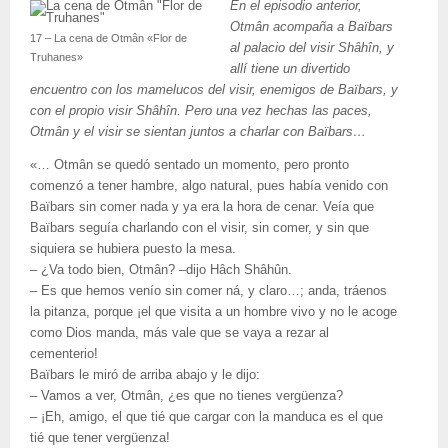
En el episodio anterior,
Otmân acompaña a Baïbars
17 – La cena de Otmân «Flor de
al palacio del visir Shâhîn, y
Truhanes»
allí tiene un divertido
encuentro con los mamelucos del visir, enemigos de Baïbars, y
con el propio visir Shâhîn. Pero una vez hechas las paces,
Otmân y el visir se sientan juntos a charlar con Baïbars…
«… Otmân se quedó sentado un momento, pero pronto
comenzó a tener hambre, algo natural, pues había venido con
Baïbars sin comer nada y ya era la hora de cenar. Veía que
Baïbars seguía charlando con el visir, sin comer, y sin que
siquiera se hubiera puesto la mesa.
– ¿Va todo bien, Otmân? –dijo Hâch Shâhûn.
– Es que hemos venío sin comer ná, y claro…; anda, tráenos
la pitanza, porque ¡el que visita a un hombre vivo y no le acoge
como Dios manda, más vale que se vaya a rezar al
cementerio!
Baïbars le miró de arriba abajo y le dijo:
– Vamos a ver, Otmân, ¿es que no tienes vergüenza?
– ¡Eh, amigo, el que tié que cargar con la manduca es el que
tié que tener vergüenza!