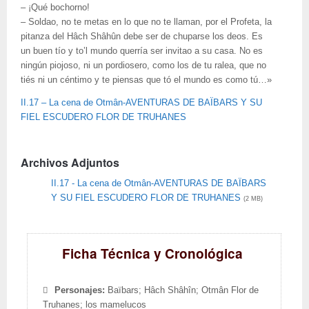
– ¡Qué bochorno!
– Soldao, no te metas en lo que no te llaman, por el Profeta, la
pitanza del Hâch Shâhûn debe ser de chuparse los deos. Es
un buen tío y to’l mundo querría ser invitao a su casa. No es
ningún piojoso, ni un pordiosero, como los de tu ralea, que no
tiés ni un céntimo y te piensas que tó el mundo es como tú…»
II.17 – La cena de Otmân-AVENTURAS DE BAÏBARS Y SU
FIEL ESCUDERO FLOR DE TRUHANES
Archivos Adjuntos
II.17 - La cena de Otmân-AVENTURAS DE BAÏBARS
Y SU FIEL ESCUDERO FLOR DE TRUHANES
(2 MB)
Ficha Técnica y Cronológica
Personajes:
Baïbars; Hâch Shâhîn; Otmân Flor de
Truhanes; los mamelucos