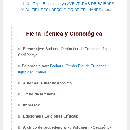
II.13 - Fiqis_En pelotas ya-AVENTURAS DE BAÏBARS
Y SU FIEL ESCUDERO FLOR DE TRUHANES
(2 MB)
Ficha Técnica y Cronológica
Personajes:
Baïbars, Otmân flor de Truhanes, fiqis,
Cadí Yahya
Palabras clave:
Baïbars; Otmân Flor de Truhanes;
fiqis; cadí Yahya
Autor de la fuente:
Anónimo
Título de la fuente:
Impresor:
Ediciones / Ediciones Críticas:
Archivo de procedencia:
- /
Volumen:
-
Sección:
-