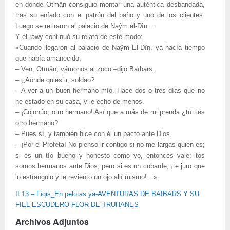
en donde Otmân consiguió montar una auténtica desbandada,
tras su enfado con el patrón del baño y uno de los clientes.
Luego se retiraron al palacio de Naŷm el-Dîn…
Y el ráwy continuó su relato de este modo:
«Cuando llegaron al palacio de Naŷm El-Dîn, ya hacía tiempo
que había amanecido.
– Ven, Otmân, vámonos al zoco –dijo Baïbars.
– ¿Aónde quiés ir, soldao?
– A ver a un buen hermano mío. Hace dos o tres días que no
he estado en su casa, y le echo de menos.
– ¡Cojonúo, otro hermano! Así que a más de mi prenda ¿tú tiés
otro hermano?
– Pues sí, y también hice con él un pacto ante Dios.
– ¡Por el Profeta! No pienso ir contigo si no me largas quién es;
si es un tío bueno y honesto como yo, entonces vale; tos
somos hermanos ante Dios; pero si es un cobarde, ¡te juro que
lo estrangulo y le reviento un ojo allí mismo!…»
II.13 – Fiqis_En pelotas ya-AVENTURAS DE BAÏBARS Y SU
FIEL ESCUDERO FLOR DE TRUHANES
Archivos Adjuntos