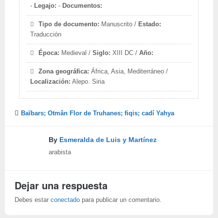
-
Legajo:
-
Documentos:
Tipo de documento:
Manuscrito /
Estado:
Traducción
Época:
Medieval /
Siglo:
XIII DC /
Año:
Zona geográfica:
África, Asia, Mediterráneo /
Localización:
Alepo. Siria
Baïbars; Otmân Flor de Truhanes; fiqis; cadí Yahya
By
Esmeralda de Luis y Martínez
arabista
Dejar una respuesta
Debes estar
conectado
para publicar un comentario.