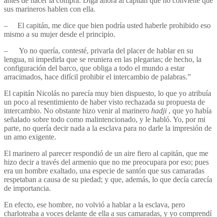
antes de hacer la compra. Diga ahora al capitán que no conviene que
sus marineros hablen con ella.
– El capitán, me dice que bien podría usted haberle prohibido eso
mismo a su mujer desde el principio.
– Yo no quería, contesté, privarla del placer de hablar en su
lengua, ni impedirla que se reuniera en las plegarias; de hecho, la
configuración del barco, que obliga a todo el mundo a estar
arracimados, hace difícil prohibir el intercambio de palabras.”
El capitán Nicolás no parecía muy bien dispuesto, lo que yo atribuía
un poco al resentimiento de haber visto rechazada su propuesta de
intercambio. No obstante hizo venir al marinero
hadji
, que yo había
señalado sobre todo como malintencionado, y le habló. Yo, por mi
parte, no quería decir nada a la esclava para no darle la impresión de
un amo exigente.
El marinero al parecer respondió de un aire fiero al capitán, que me
hizo decir a través del armenio que no me preocupara por eso; pues
era un hombre exaltado, una especie de santón que sus camaradas
respetaban a causa de su piedad; y que, además, lo que decía carecía
de importancia.
En efecto, ese hombre, no volvió a hablar a la esclava, pero
charloteaba a voces delante de ella a sus camaradas, y yo comprendí