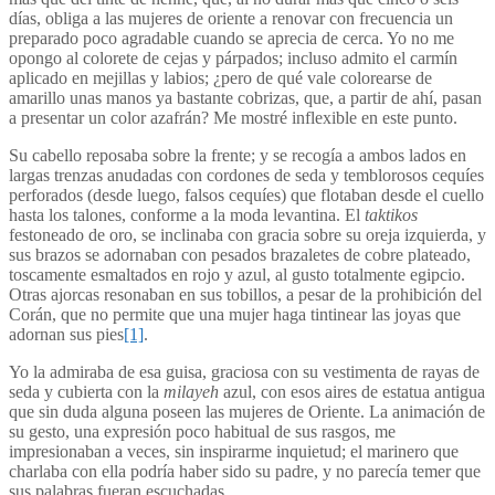
días, obliga a las mujeres de oriente a renovar con frecuencia un
preparado poco agradable cuando se aprecia de cerca. Yo no me
opongo al colorete de cejas y párpados; incluso admito el carmín
aplicado en mejillas y labios; ¿pero de qué vale colorearse de
amarillo unas manos ya bastante cobrizas, que, a partir de ahí, pasan
a presentar un color azafrán? Me mostré inflexible en este punto.
Su cabello reposaba sobre la frente; y se recogía a ambos lados en
largas trenzas anudadas con cordones de seda y temblorosos cequíes
perforados (desde luego, falsos cequíes) que flotaban desde el cuello
hasta los talones, conforme a la moda levantina. El
taktikos
festoneado de oro, se inclinaba con gracia sobre su oreja izquierda, y
sus brazos se adornaban con pesados brazaletes de cobre plateado,
toscamente esmaltados en rojo y azul, al gusto totalmente egipcio.
Otras ajorcas resonaban en sus tobillos, a pesar de la prohibición del
Corán, que no permite que una mujer haga tintinear las joyas que
adornan sus pies
[1]
.
Yo la admiraba de esa guisa, graciosa con su vestimenta de rayas de
seda y cubierta con la
milayeh
azul, con esos aires de estatua antigua
que sin duda alguna poseen las mujeres de Oriente. La animación de
su gesto, una expresión poco habitual de sus rasgos, me
impresionaban a veces, sin inspirarme inquietud; el marinero que
charlaba con ella podría haber sido su padre, y no parecía temer que
sus palabras fueran escuchadas.