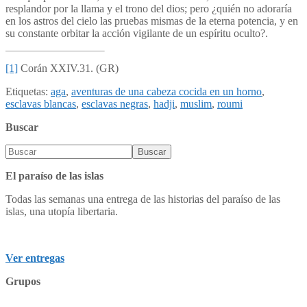
resplandor por la llama y el trono del dios; pero ¿quién no adoraría
en los astros del cielo las pruebas mismas de la eterna potencia, y en
su constante orbitar la acción vigilante de un espíritu oculto?.
[1]
Corán XXIV.31. (GR)
Etiquetas:
aga
,
aventuras de una cabeza cocida en un horno
,
esclavas blancas
,
esclavas negras
,
hadji
,
muslim
,
roumi
Buscar
El paraíso de las islas
Todas las semanas una entrega de las historias del paraíso de las
islas, una utopía libertaria.
Ver entregas
Grupos