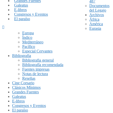
Grandes Fuentes
487
Galeatus
Documentos
E-libros
del Legajo
Congresos y Eventos
Archivos
El paraíso
África
América
Eurasia
Europa
Índico
Mediterráneo
Pacífico
Especial Cervantes
Bibliografia
Bibliografia general
Bibliografía recomendada
Fuentes impresas
Notas de lectura
Reseñas
Cine Corsario
Clásicos Mínimos
Grandes Fuentes
Galeatus
E-libros
Congresos y Eventos
El paraíso