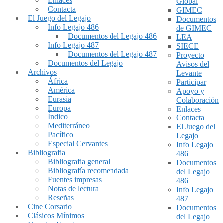
Enlaces
Global
Contacta
GIMEC
El Juego del Legajo
Documentos
Info Legajo 486
de GIMEC
Documentos del Legajo 486
LEA
Info Legajo 487
SIECE
Documentos del Legajo 487
Proyecto
Documentos del Legajo
Avisos del
Archivos
Levante
África
Participar
América
Apoyo y
Eurasia
Colaboración
Europa
Enlaces
Índico
Contacta
Mediterráneo
El Juego del
Pacífico
Legajo
Especial Cervantes
Info Legajo
Bibliografia
486
Bibliografia general
Documentos
Bibliografía recomendada
del Legajo
Fuentes impresas
486
Notas de lectura
Info Legajo
Reseñas
487
Cine Corsario
Documentos
Clásicos Mínimos
del Legajo