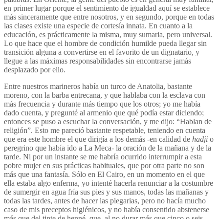
en primer lugar porque el sentimiento de igualdad aquí se establece
más sinceramente que entre nosotros, y en segundo, porque en todas
las clases existe una especie de cortesía innata. En cuanto a la
educación, es prácticamente la misma, muy sumaria, pero universal.
Lo que hace que el hombre de condición humilde pueda llegar sin
transición alguna a convertirse en el favorito de un dignatario, y
llegue a las máximas responsabilidades sin encontrarse jamás
desplazado por ello.
Entre nuestros marineros había un turco de Anatolia, bastante
moreno, con la barba entrecana, y que hablaba con la esclava con
más frecuencia y durante más tiempo que los otros; yo me había
dado cuenta, y pregunté al armenio que qué podía estar diciendo;
entonces se puso a escuchar la conversación, y me dijo: “Hablan de
religión”. Esto me pareció bastante respetable, teniendo en cuenta
que era este hombre el que dirigía a los demás -en calidad de
hadji
o
peregrino que había ido a La Meca- la oración de la mañana y de la
tarde. Ni por un instante se me habría ocurrido interrumpir a esta
pobre mujer en sus prácticas habituales, que por otra parte no son
más que una fantasía. Sólo en El Cairo, en un momento en el que
ella estaba algo enferma, yo intenté hacerla renunciar a la costumbre
de sumergir en agua fría sus pies y sus manos, todas las mañanas y
todas las tardes, antes de hacer las plegarias, pero no hacía mucho
caso de mis preceptos higiénicos, y no había consentido abstenerse
más que del tinte de henné, que, al no durar más que cinco o seis