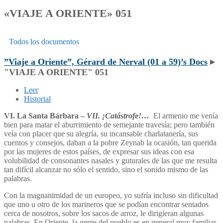
«VIAJE A ORIENTE» 051
Todos los documentos
”Viaje a Oriente”, Gérard de Nerval (01 a 59)’s Docs
▸
"VIAJE A ORIENTE" 051
Leer
Historial
VI. La Santa Bárbara –
VII. ¡Catástrofe!…
El armenio me venía
bien para matar el aburrimiento de semejante travesía; pero también
veía con placer que su alegría, su incansable charlatanería, sus
cuentos y consejos, daban a la pobre Zeynab la ocasión, tan querida
por las mujeres de estos países, de expresar sus ideas con esa
volubilidad de consonantes nasales y guturales de las que me resulta
tan difícil alcanzar no sólo el sentido, sino el sonido mismo de las
palabras.
Con la magnanimidad de un europeo, yo sufría incluso sin dificultad
que uno u otro de los marineros que se podían encontrar sentados
cerca de nosotros, sobre los sacos de arroz, le dirigieran algunas
palabras. En Oriente, la gente del pueblo es en general muy familiar,