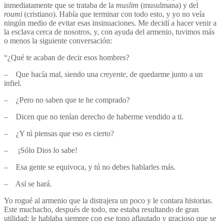
inmediatamente que se trataba de la
muslim
(musulmana) y del
roumi
(cristiano). Había que terminar con todo esto, y yo no veía
ningún medio de evitar esas insinuaciones. Me decidí a hacer venir a
la esclava cerca de nosotros, y, con ayuda del armenio, tuvimos más
o menos la siguiente conversación:
“¿Qué te acaban de decir esos hombres?
– Que hacía mal, siendo una
creyente
, de quedarme junto a un
infiel.
– ¿Pero no saben que te he comprado?
– Dicen que no tenían derecho de haberme vendido a ti.
– ¿Y tú piensas que eso es cierto?
– ¡Sólo Dios lo sabe!
– Esa gente se equivoca, y tú no debes hablarles más.
– Así se hará.
Yo rogué al armenio que la distrajera un poco y le contara historias.
Este muchacho, después de todo, me estaba resultando de gran
utilidad; le hablaba siempre con ese tono aflautado y gracioso que se