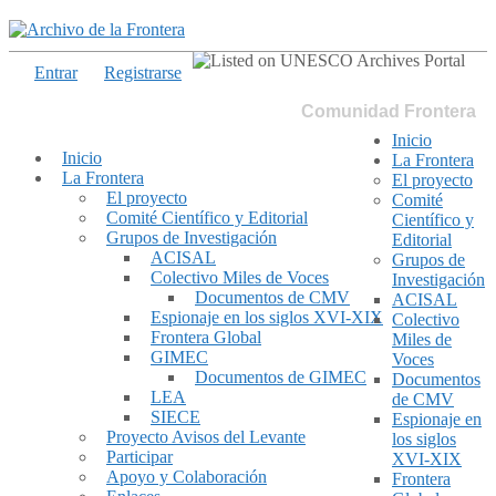
Entrar
Registrarse
Comunidad Frontera
Inicio
Inicio
La Frontera
La Frontera
El proyecto
El proyecto
Comité
Comité Científico y Editorial
Científico y
Grupos de Investigación
Editorial
ACISAL
Grupos de
Colectivo Miles de Voces
Investigación
Documentos de CMV
ACISAL
Espionaje en los siglos XVI-XIX
Colectivo
Frontera Global
Miles de
GIMEC
Voces
Documentos de GIMEC
Documentos
LEA
de CMV
SIECE
Espionaje en
Proyecto Avisos del Levante
los siglos
Participar
XVI-XIX
Apoyo y Colaboración
Frontera