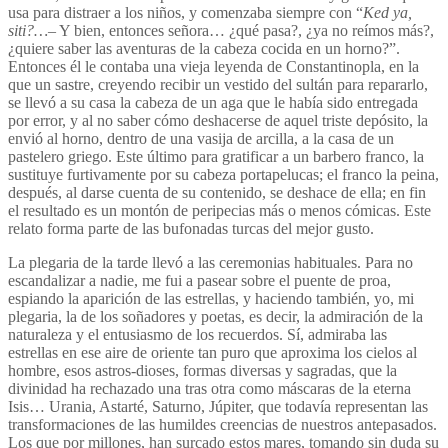
usa para distraer a los niños, y comenzaba siempre con “
Ked ya,
siti?…
– Y bien, entonces señora… ¿qué pasa?, ¿ya no reímos más?,
¿quiere saber las aventuras de la cabeza cocida en un horno?”.
Entonces él le contaba una vieja leyenda de Constantinopla, en la
que un sastre, creyendo recibir un vestido del sultán para repararlo,
se llevó a su casa la cabeza de un aga que le había sido entregada
por error, y al no saber cómo deshacerse de aquel triste depósito, la
envió al horno, dentro de una vasija de arcilla, a la casa de un
pastelero griego. Este último para gratificar a un barbero franco, la
sustituye furtivamente por su cabeza portapelucas; el franco la peina,
después, al darse cuenta de su contenido, se deshace de ella; en fin
el resultado es un montón de peripecias más o menos cómicas. Este
relato forma parte de las bufonadas turcas del mejor gusto.
La plegaria de la tarde llevó a las ceremonias habituales. Para no
escandalizar a nadie, me fui a pasear sobre el puente de proa,
espiando la aparición de las estrellas, y haciendo también, yo, mi
plegaria, la de los soñadores y poetas, es decir, la admiración de la
naturaleza y el entusiasmo de los recuerdos. Sí, admiraba las
estrellas en ese aire de oriente tan puro que aproxima los cielos al
hombre, esos astros-dioses, formas diversas y sagradas, que la
divinidad ha rechazado una tras otra como máscaras de la eterna
Isis… Urania, Astarté, Saturno, Júpiter, que todavía representan las
transformaciones de las humildes creencias de nuestros antepasados.
Los que por millones, han surcado estos mares, tomando sin duda su