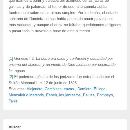
que íbamos a partir y cuidaba del acomodo de las jaulas de
gallinas y de palomas. El temor de que falte comida actúa
fuertemente sobre estas almas simples. Por lo demás, el estado
sanitario de Damieta no nos había permitido reunir provisiones
más variadas; y aunque el arroz no faltaba, quedábamos obligados
a pasar toda la travesía a base de este alimento.
[1]
Génesis I,2:
La tierra era caos y confusión y oscuridad por
encima del abismo, y un viento de Dios aleteaba por encima de
las aguas.
[2]
El poderoso ejército de los jenízaros fue exterminado por el
Sultán Mahmud II el 12 de junio de 1826.
Etiquetas:
Alejandro
,
Cambises
,
cavas.
,
Damieta
,
El lago
Menzaleh o Mareotis
,
Esbeh
,
los jenízaros
,
Pelusa
,
Pompeyo
,
Tanis
Buscar