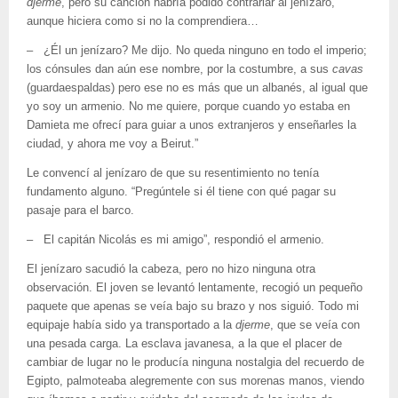
djerme
, pero su canción habría podido contrariar al jenízaro,
aunque hiciera como si no la comprendiera…
– ¿Él un jenízaro? Me dijo. No queda ninguno en todo el imperio;
los cónsules dan aún ese nombre, por la costumbre, a sus
cavas
(guardaespaldas) pero ese no es más que un albanés, al igual que
yo soy un armenio. No me quiere, porque cuando yo estaba en
Damieta me ofrecí para guiar a unos extranjeros y enseñarles la
ciudad, y ahora me voy a Beirut.”
Le convencí al jenízaro de que su resentimiento no tenía
fundamento alguno. “Pregúntele si él tiene con qué pagar su
pasaje para el barco.
– El capitán Nicolás es mi amigo”, respondió el armenio.
El jenízaro sacudió la cabeza, pero no hizo ninguna otra
observación. El joven se levantó lentamente, recogió un pequeño
paquete que apenas se veía bajo su brazo y nos siguió. Todo mi
equipaje había sido ya transportado a la
djerme
, que se veía con
una pesada carga. La esclava javanesa, a la que el placer de
cambiar de lugar no le producía ninguna nostalgia del recuerdo de
Egipto, palmoteaba alegremente con sus morenas manos, viendo