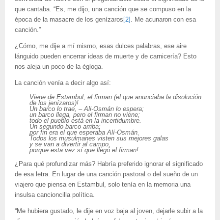
que cantaba. “Es, me dijo, una canción que se compuso en la
época de la masacre de los genízaros
[2]
. Me acunaron con esa
canción.”
¿Cómo, me dije a mí mismo, esas dulces palabras, ese aire
lánguido pueden encerrar ideas de muerte y de carnicería? Esto
nos aleja un poco de la égloga.
La canción venía a decir algo así:
Viene de Estambul, el firman (el que anunciaba la disolución
de los jenízaros)!
Un barco lo trae, – Ali-Osmán lo espera;
un barco llega, pero el firman no viene;
todo el pueblo está en la incertidumbre.
Un segundo barco arriba;
por fin era el que esperaba Alí-Osmán.
Todos los musulmanes visten sus mejores galas
y se van a divertir al campo,
porque esta vez sí que llegó el firman!
¿Para qué profundizar más? Habría preferido ignorar el significado
de esa letra. En lugar de una canción pastoral o del sueño de un
viajero que piensa en Estambul, solo tenía en la memoria una
insulsa cancioncilla política.
“Me hubiera gustado, le dije en voz baja al joven, dejarle subir a la