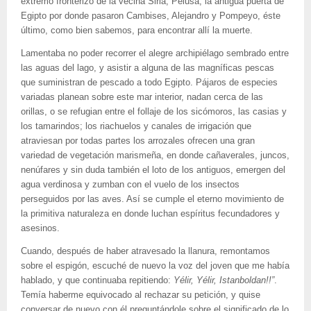
extremo fronterizo de la vecina Siria; Pelusa, la antigua puerta de
Egipto por donde pasaron Cambises, Alejandro y Pompeyo, éste
último, como bien sabemos, para encontrar allí la muerte.
Lamentaba no poder recorrer el alegre archipiélago sembrado entre
las aguas del lago, y asistir a alguna de las magníficas pescas
que suministran de pescado a todo Egipto. Pájaros de especies
variadas planean sobre este mar interior, nadan cerca de las
orillas, o se refugian entre el follaje de los sicómoros, las casias y
los tamarindos; los riachuelos y canales de irrigación que
atraviesan por todas partes los arrozales ofrecen una gran
variedad de vegetación marismeña, en donde cañaverales, juncos,
nenúfares y sin duda también el loto de los antiguos, emergen del
agua verdinosa y zumban con el vuelo de los insectos
perseguidos por las aves. Así se cumple el eterno movimiento de
la primitiva naturaleza en donde luchan espíritus fecundadores y
asesinos.
Cuando, después de haber atravesado la llanura, remontamos
sobre el espigón, escuché de nuevo la voz del joven que me había
hablado, y que continuaba repitiendo:
Yélir, Yélir, Istanboldan!!”
.
Temía haberme equivocado al rechazar su petición, y quise
conversar de nuevo con él preguntándole sobre el significado de lo