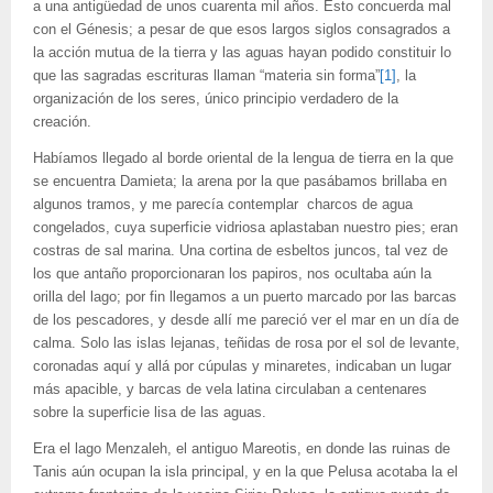
a una antigüedad de unos cuarenta mil años. Esto concuerda mal
con el Génesis; a pesar de que esos largos siglos consagrados a
la acción mutua de la tierra y las aguas hayan podido constituir lo
que las sagradas escrituras llaman “materia sin forma”
[1]
, la
organización de los seres, único principio verdadero de la
creación.
Habíamos llegado al borde oriental de la lengua de tierra en la que
se encuentra Damieta; la arena por la que pasábamos brillaba en
algunos tramos, y me parecía contemplar charcos de agua
congelados, cuya superficie vidriosa aplastaban nuestro pies; eran
costras de sal marina. Una cortina de esbeltos juncos, tal vez de
los que antaño proporcionaran los papiros, nos ocultaba aún la
orilla del lago; por fin llegamos a un puerto marcado por las barcas
de los pescadores, y desde allí me pareció ver el mar en un día de
calma. Solo las islas lejanas, teñidas de rosa por el sol de levante,
coronadas aquí y allá por cúpulas y minaretes, indicaban un lugar
más apacible, y barcas de vela latina circulaban a centenares
sobre la superficie lisa de las aguas.
Era el lago Menzaleh, el antiguo Mareotis, en donde las ruinas de
Tanis aún ocupan la isla principal, y en la que Pelusa acotaba la el