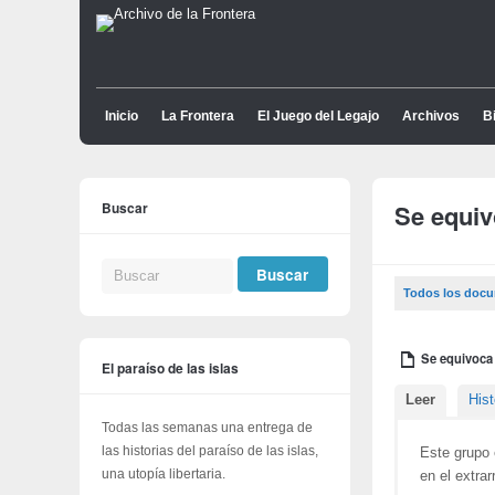
Inicio
La Frontera
El Juego del Legajo
Archivos
Bi
Buscar
Se equiv
Todos los doc
Se equivoca 
El paraíso de las islas
Leer
Hist
Todas las semanas una entrega de
las historias del paraíso de las islas,
Este grupo 
una utopía libertaria.
en el extrar