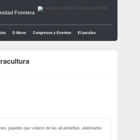
idad Frontera
tus
E-libros
Congresos y Eventos
El paraíso
tracultura
es, papeles que volaron de las alcantarillas, elaborados