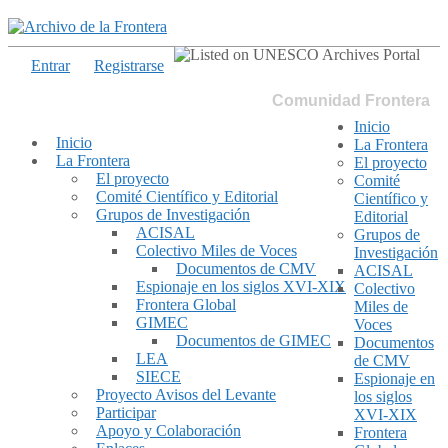
Entrar
Registrarse
Comunidad Frontera
Inicio
Inicio
La Frontera
La Frontera
El proyecto
El proyecto
Comité
Comité Científico y Editorial
Científico y
Grupos de Investigación
Editorial
ACISAL
Grupos de
Colectivo Miles de Voces
Investigación
Documentos de CMV
ACISAL
Espionaje en los siglos XVI-XIX
Colectivo
Frontera Global
Miles de
GIMEC
Voces
Documentos de GIMEC
Documentos
LEA
de CMV
SIECE
Espionaje en
Proyecto Avisos del Levante
los siglos
Participar
XVI-XIX
Apoyo y Colaboración
Frontera