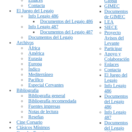
Enlaces
Global
Contacta
GIMEC
El Juego del Legajo
Documentos
Info Legajo 486
de GIMEC
Documentos del Legajo 486
LEA
Info Legajo 487
SIECE
Documentos del Legajo 487
Proyecto
Documentos del Legajo
Avisos del
Archivos
Levante
África
Participar
América
Apoyo y
Eurasia
Colaboración
Europa
Enlaces
Índico
Contacta
Mediterráneo
El Juego del
Pacífico
Legajo
Especial Cervantes
Info Legajo
Bibliografia
486
Bibliografia general
Documentos
Bibliografía recomendada
del Legajo
Fuentes impresas
486
Notas de lectura
Info Legajo
Reseñas
487
Cine Corsario
Documentos
Clásicos Mínimos
del Legajo