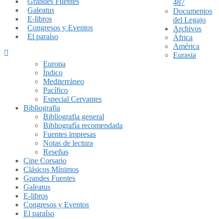
Grandes Fuentes
487
Galeatus
Documentos
E-libros
del Legajo
Congresos y Eventos
Archivos
El paraíso
África
América
Eurasia
Europa
Índico
Mediterráneo
Pacífico
Especial Cervantes
Bibliografia
Bibliografia general
Bibliografía recomendada
Fuentes impresas
Notas de lectura
Reseñas
Cine Corsario
Clásicos Mínimos
Grandes Fuentes
Galeatus
E-libros
Congresos y Eventos
El paraíso