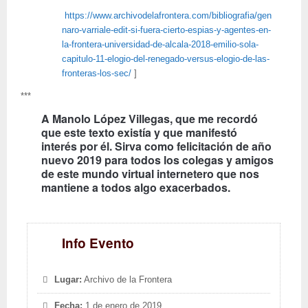
https://www.archivodelafrontera.com/bibliografia/gen
naro-varriale-edit-si-fuera-cierto-espias-y-agentes-en-
la-frontera-universidad-de-alcala-2018-emilio-sola-
capitulo-11-elogio-del-renegado-versus-elogio-de-las-
fronteras-los-sec/
]
***
A Manolo López Villegas, que me recordó
que este texto existía y que manifestó
interés por él. Sirva como felicitación de año
nuevo 2019 para todos los colegas y amigos
de este mundo virtual internetero que nos
mantiene a todos algo exacerbados.
Info Evento
Lugar:
Archivo de la Frontera
Fecha:
1 de enero de 2019