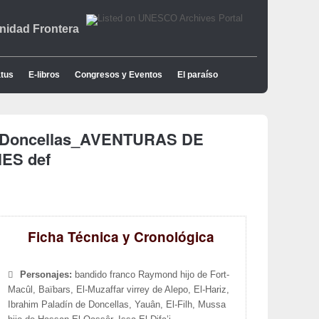
idad Frontera
tus
E-libros
Congresos y Eventos
El paraíso
e Doncellas_AVENTURAS DE
ES def
Ficha Técnica y Cronológica
Personajes:
bandido franco Raymond hijo de Fort-
Macûl, Baïbars, El-Muzaffar virrey de Alepo, El-Hariz,
Ibrahim Paladín de Doncellas, Yauân, El-Filh, Mussa