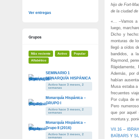
hijo de Fort-Ma
de la ciudad d
Ver entregas
«… –Vamos a e
luego, marchar
Dicho y hecho:
Grupos
monturas de lo
llegó a oídos d
Más reciente
Activo
Popular
bandidos, a l
Raymond, pereci
Alfabético
Rápidamente, 
SEMINARIO 1
Además, por de
MONARQUÍA HISPÁNICA
habían ausenta
Activo hace 3 meses, 2
Musa estaba a l
semanas
frecuentes viaj
Monarquía Hispánica –
Por culpa de e
GRUPO I
Pero numerosos
Activo hace 3 meses, 2
que por aquel 
semanas
montura y, pon
Monarquía Hispánica –
Grupo II (2016)
VII.16 – IBR
Activo hace 3 meses, 2
BAÏBARS Y S
semanas