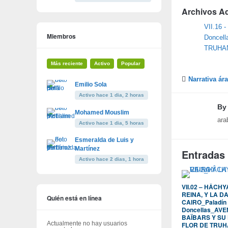
Archivos A
VII.16
Miembros
Doncel
TRUHA
Más reciente
Activo
Popular
Narrativa ár
Emilio Sola
Activo hace 1 dia, 2 horas
B
Mohamed Mouslim
ara
Activo hace 1 dia, 5 horas
Esmeralda de Luis y
Martínez
Entradas
Activo hace 2 dias, 1 hora
VII.02 – HÂCH
REINA, Y LA D
Quién está en línea
CAIRO_Paladín
Doncellas_AV
BAÏBARS Y SU
Actualmente no hay usuarios
FLOR DE TRUH