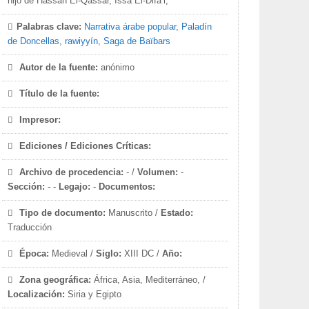
hijo de Hassan El-Qassâr, Issa El-Difa’i,
Palabras clave:
Narrativa árabe popular
,
Paladín
de Doncellas
,
rawiyyín
,
Saga de Baïbars
Autor de la fuente:
anónimo
Título de la fuente:
Impresor:
Ediciones / Ediciones Críticas:
Archivo de procedencia:
- /
Volumen:
-
Sección:
- -
Legajo:
-
Documentos:
Tipo de documento:
Manuscrito /
Estado:
Traducción
Época:
Medieval /
Siglo:
XIII DC /
Año:
Zona geográfica:
África, Asia, Mediterráneo, /
Localización:
Siria y Egipto