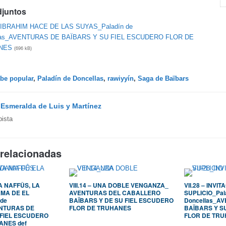
djuntos
 - IBRAHIM HACE DE LAS SUYAS_Paladín de
las_AVENTURAS DE BAÏBARS Y SU FIEL ESCUDERO FLOR DE
NES
(696 kB)
abe popular
,
Paladín de Doncellas
,
rawiyyín
,
Saga de Baïbars
y
Esmeralda de Luis y Martínez
bista
 relacionadas
YA NAFFÛS, LA
VIII.14 – UNA DOBLE VENGANZA_
VII.28 – INVI
AMA DE EL
AVENTURAS DEL CABALLERO
SUPLICIO_Pal
 de
BAÏBARS Y DE SU FIEL ESCUDERO
Doncellas_A
ENTURAS DE
FLOR DE TRUHANES
BAÏBARS Y S
 FIEL ESCUDERO
FLOR DE TRU
ANES def