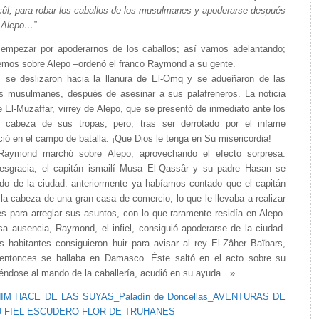
cûl, para robar los caballos de los musulmanes y apoderarse después
e Alepo…”
mpezar por apoderarnos de los caballos; así vamos adelantando;
emos sobre Alepo –ordenó el franco Raymond a su gente.
 se deslizaron hacia la llanura de El-Omq y se adueñaron de las
s musulmanes, después de asesinar a sus palafreneros. La noticia
e El-Muzaffar, virrey de Alepo, que se presentó de inmediato ante los
a cabeza de sus tropas; pero, tras ser derrotado por el infame
ó en el campo de batalla. ¡Que Dios le tenga en Su misericordia!
Raymond marchó sobre Alepo, aprovechando el efecto sorpresa.
sgracia, el capitán ismailí Musa El-Qassâr y su padre Hasan se
do de la ciudad: anteriormente ya habíamos contado que el capitán
a cabeza de una gran casa de comercio, lo que le llevaba a realizar
es para arreglar sus asuntos, con lo que raramente residía en Alepo.
sa ausencia, Raymond, el infiel, consiguió apoderarse de la ciudad.
 habitantes consiguieron huir para avisar al rey El-Zâher Baïbars,
entonces se hallaba en Damasco. Éste saltó en el acto sobre su
iéndose al mando de la caballería, acudió en su ayuda…»
AHIM HACE DE LAS SUYAS_Paladín de Doncellas_AVENTURAS DE
U FIEL ESCUDERO FLOR DE TRUHANES