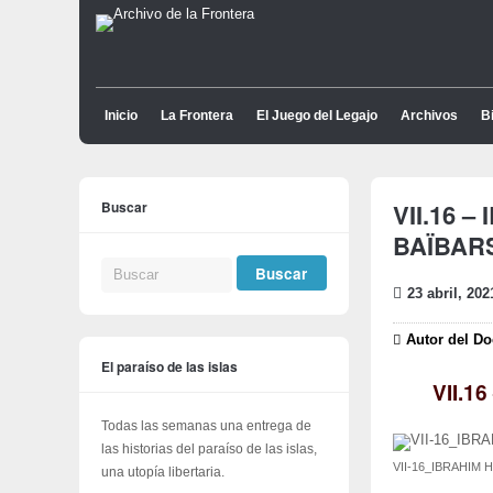
Inicio
La Frontera
El Juego del Legajo
Archivos
Bi
Buscar
VII.16 
BAÏBARS
23 abril, 202
Autor del D
El paraíso de las islas
VII.1
Todas las semanas una entrega de
las historias del paraíso de las islas,
VII-16_IBRAHIM 
una utopía libertaria.