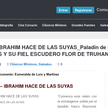
Entrar
Registrarse
Comun
bliografia
Cine Corsario
Clásicos Mínimos
Grandes Fuentes
Galea
– IBRAHIM HACE DE LAS SUYAS_Paladín d
 Y SU FIEL ESCUDERO FLOR DE TRUHAN
1
Clásicos Mínimos
,
Galeatus
0
ocumento: Esmeralda de Luis y Martínez
6 – IBRAHIM HACE DE LAS SUYAS
“Comienza este relato con
la estratagema urdida por el
HACE DE LAS SUYAS
bandido franco Raymond,